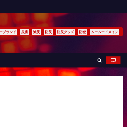
ーブランド
災害
減災
防災
防災グッズ
防犯
ムームードメイン