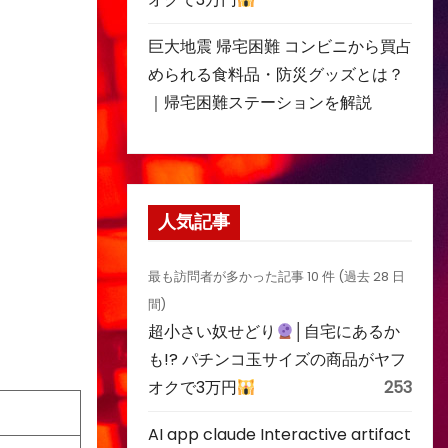
巨大地震 帰宅困難 コンビニから買占
められる食料品・防災グッズとは？
｜帰宅困難ステーションを解説
人気記事
最も訪問者が多かった記事 10 件 (過去 28 日
間)
超小さい奴せどり
│自宅にあるか
も!? パチンコ玉サイズの商品がヤフ
オクで3万円
253
AI app claude Interactive artifact