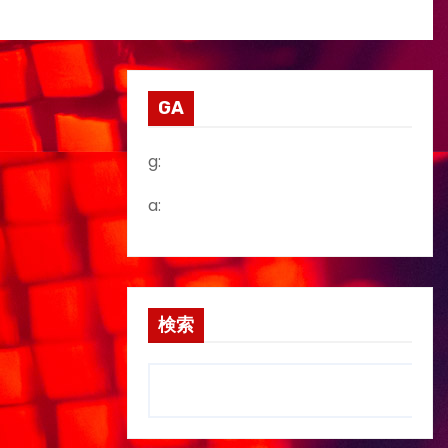
GA
g:
a:
検索