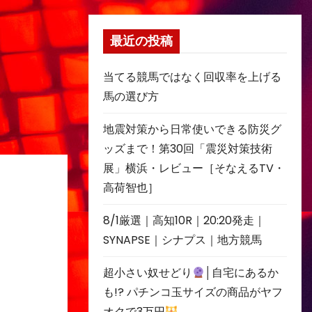
最近の投稿
当てる競馬ではなく回収率を上げる
馬の選び方
地震対策から日常使いできる防災グ
ッズまで！第30回「震災対策技術
展」横浜・レビュー［そなえるTV・
高荷智也］
8/1厳選｜高知10R｜20:20発走｜
SYNAPSE｜シナプス｜地方競馬
超小さい奴せどり
│自宅にあるか
も!? パチンコ玉サイズの商品がヤフ
オクで3万円