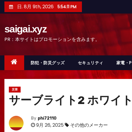
コ
日. 8月 9th, 2026
5:54:12 PM
ン
テ
saigai.xyz
ン
ツ
PR：本サイトはプロモーションを含みます。
へ
ス
キ
防犯・防災グッズ
セキュリティ
家電・
ッ
プ
災害
サーブライト2 ホワイト 
By
phi72110
9月 26, 2025
その他のメーカー