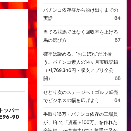
パチンコ依存症から脱け出すまでの
実話
84
当てる競馬ではなく回収率を上げる
馬の選び方
67
確率は諦める。"おこぼれ"だけ拾
う。パチンコ素人の14ヶ月実戦記録
（+1,769,346円・収支アプリ全公
開）
65
せどり次のステージへ！ゴルフ転売
でビジネスの幅を広げよう
64
トッパー
手取り16万・パチンコ依存の工場員
E96-90
が、1年で「資産＋100万」を作れた
全記録。 〜意志力0でも勝手に足が