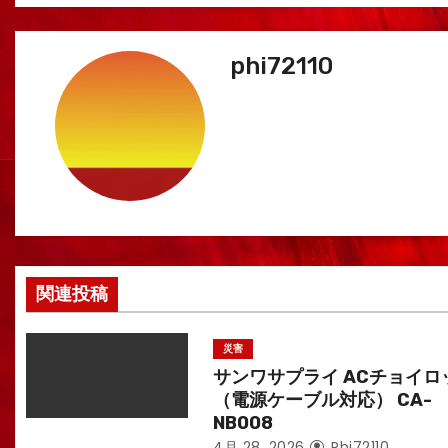
稿
ナ
phi72110
ビ
ゲ
ー
シ
ョ
関連投稿
ン
災害
サンワサプライ ACチョイロ
（電源ケーブル対応） CA-
NB008
4月 28, 2026
Phi72110