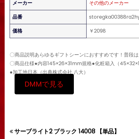
メーカー
その他のメーカー
品番
storegka00388ra2h
価格
￥2098
〇商品説明あらゆるギフトシーンにおすすめです！普段は
〇商品仕様●内容145×26×31mm規格●化粧箱入（45×32×
●加工地日本（出典株式会社 八大）
DMMで見る
サーブライト2 ブラック 14008 【単品】
投