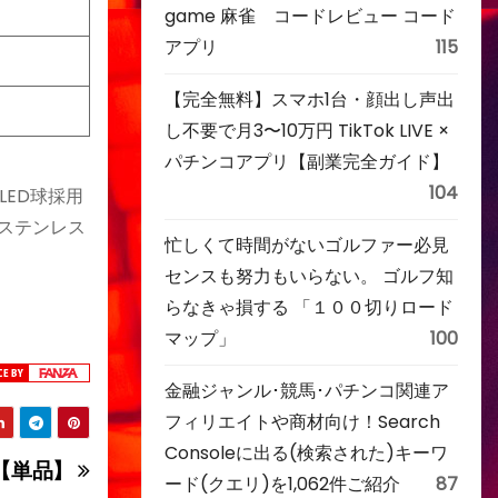
game 麻雀 コードレビュー コード
アプリ
115
【完全無料】スマホ1台・顔出し声出
し不要で月3〜10万円 TikTok LIVE ×
パチンコアプリ【副業完全ガイド】
104
ED球採用
S、ステンレス
忙しくて時間がないゴルファー必見
センスも努力もいらない。 ゴルフ知
らなきゃ損する 「１００切りロード
マップ」
100
金融ジャンル･競馬･パチンコ関連ア
フィリエイトや商材向け！Search
Consoleに出る(検索された)キーワ
 【単品】
ード(クエリ)を1,062件ご紹介
87