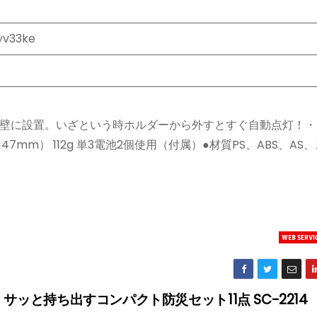
yv33ke
壁に設置。いざという時ホルダーから外すとすぐ自動点灯！・L
147mm） 112g 単3電池2個使用（付属）●材質PS、ABS、A
サッと持ち出すコンパクト防災セット11点 SC-2214