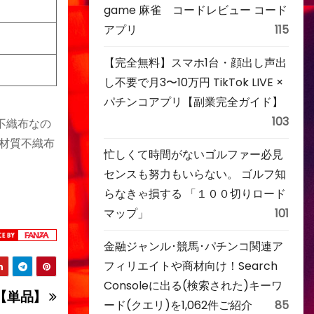
game 麻雀 コードレビュー コード
アプリ
115
【完全無料】スマホ1台・顔出し声出
し不要で月3〜10万円 TikTok LIVE ×
パチンコアプリ【副業完全ガイド】
103
不織布なの
●材質不織布
忙しくて時間がないゴルファー必見
センスも努力もいらない。 ゴルフ知
らなきゃ損する 「１００切りロード
マップ」
101
金融ジャンル･競馬･パチンコ関連ア
フィリエイトや商材向け！Search
Consoleに出る(検索された)キーワ
 【単品】
ード(クエリ)を1,062件ご紹介
85