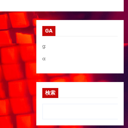
GA
g:
a:
検索