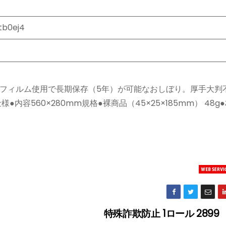
tb0ej4
フィルム使用で長期保存（5年）が可能なおしぼり。厚手大判
容560×280mm規格●裸商品（45×25×185mm） 48g
特殊詐欺防止 1ロール 2899