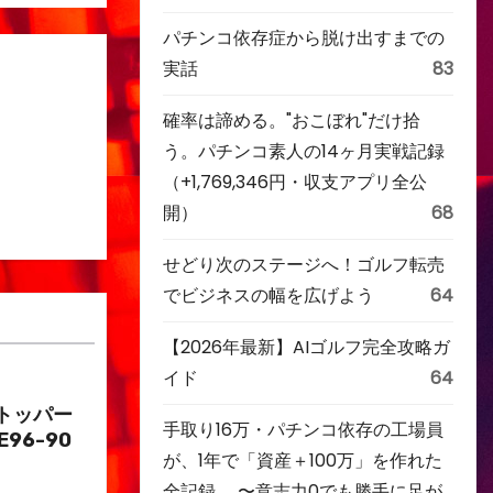
パチンコ依存症から脱け出すまでの
実話
83
確率は諦める。"おこぼれ"だけ拾
う。パチンコ素人の14ヶ月実戦記録
（+1,769,346円・収支アプリ全公
開）
68
せどり次のステージへ！ゴルフ転売
でビジネスの幅を広げよう
64
【2026年最新】AIゴルフ完全攻略ガ
イド
64
トッパー
手取り16万・パチンコ依存の工場員
E96-90
が、1年で「資産＋100万」を作れた
全記録。 〜意志力0でも勝手に足が