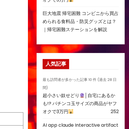
巨大地震 帰宅困難 コンビニから買占
められる食料品・防災グッズとは？
｜帰宅困難ステーションを解説
人気記事
最も訪問者が多かった記事 10 件 (過去 28 日
間)
超小さい奴せどり
│自宅にあるか
も!? パチンコ玉サイズの商品がヤフ
オクで3万円
252
AI app claude Interactive artifact