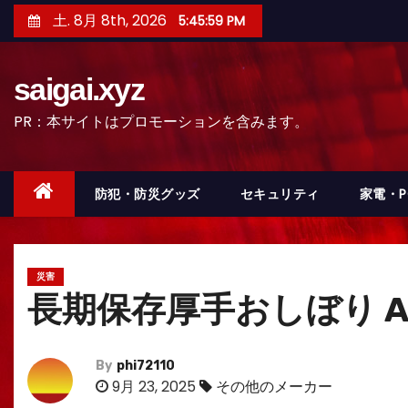
コ
土. 8月 8th, 2026
5:46:00 PM
ン
テ
saigai.xyz
ン
ツ
PR：本サイトはプロモーションを含みます。
へ
ス
キ
防犯・防災グッズ
セキュリティ
家電・
ッ
プ
災害
長期保存厚手おしぼり AO
By
phi72110
9月 23, 2025
その他のメーカー