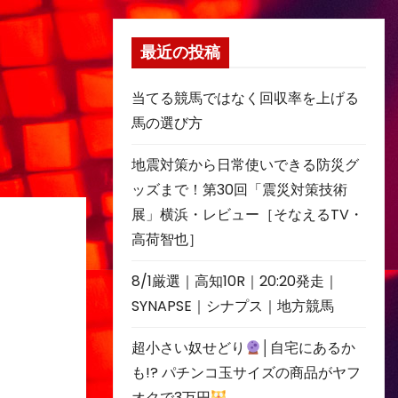
最近の投稿
当てる競馬ではなく回収率を上げる
馬の選び方
地震対策から日常使いできる防災グ
ッズまで！第30回「震災対策技術
展」横浜・レビュー［そなえるTV・
高荷智也］
8/1厳選｜高知10R｜20:20発走｜
SYNAPSE｜シナプス｜地方競馬
超小さい奴せどり
│自宅にあるか
も!? パチンコ玉サイズの商品がヤフ
オクで3万円