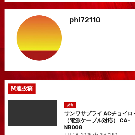
稿
ナ
phi72110
ビ
ゲ
ー
シ
ョ
関連投稿
ン
災害
サンワサプライ ACチョイロ
（電源ケーブル対応） CA-
NB008
4月 28, 2026
Phi72110