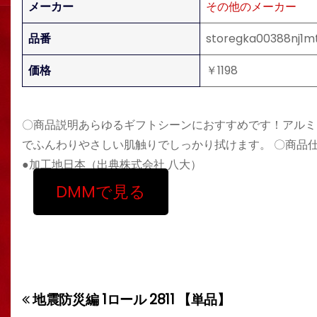
メーカー
その他のメーカー
品番
storegka00388nj1m
価格
￥1198
〇商品説明あらゆるギフトシーンにおすすめです！アルミ
でふんわりやさしい肌触りでしっかり拭けます。 〇商品仕様●内
●加工地日本（出典株式会社 八大）
DMMで見る
地震防災編 1ロール 2811 【単品】
投