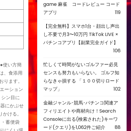
game 麻雀 コードレビュー コード
アプリ
119
【完全無料】スマホ1台・顔出し声出
し不要で月3〜10万円 TikTok LIVE ×
パチンコアプリ【副業完全ガイド】
106
忙しくて時間がないゴルファー必見
●使い方簡
センスも努力もいらない。 ゴルフ知
は、食添用
らなきゃ損する 「１００切りロード
おります。
マップ」
102
リエーション
ミシン目に
金融ジャンル･競馬･パチンコ関連ア
便器にかぶせ
フィリエイトや商材向け！Search
りかける。
Consoleに出る(検索された)キーワ
】・蓄便袋
ード(クエリ)を1,062件ご紹介
88
りにくい場