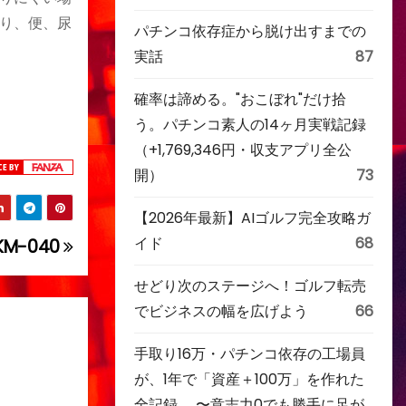
り、便、尿
パチンコ依存症から脱け出すまでの
実話
87
確率は諦める。"おこぼれ"だけ拾
う。パチンコ素人の14ヶ月実戦記録
（+1,769,346円・収支アプリ全公
開）
73
【2026年最新】AIゴルフ完全攻略ガ
イド
68
M-040
せどり次のステージへ！ゴルフ転売
でビジネスの幅を広げよう
66
手取り16万・パチンコ依存の工場員
が、1年で「資産＋100万」を作れた
全記録。 〜意志力0でも勝手に足が