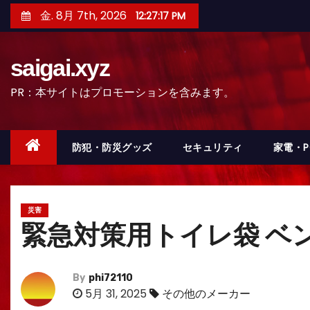
コ
金. 8月 7th, 2026
12:27:19 PM
ン
テ
saigai.xyz
ン
ツ
PR：本サイトはプロモーションを含みます。
へ
ス
キ
防犯・防災グッズ
セキュリティ
家電・
ッ
プ
災害
緊急対策用トイレ袋 ベンリ
By
phi72110
5月 31, 2025
その他のメーカー