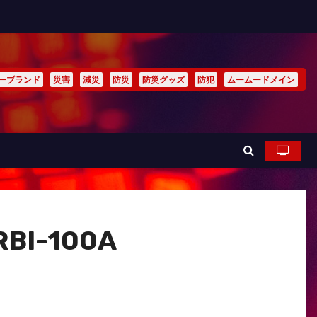
ーブランド
災害
減災
防災
防災グッズ
防犯
ムームードメイン
I-100A