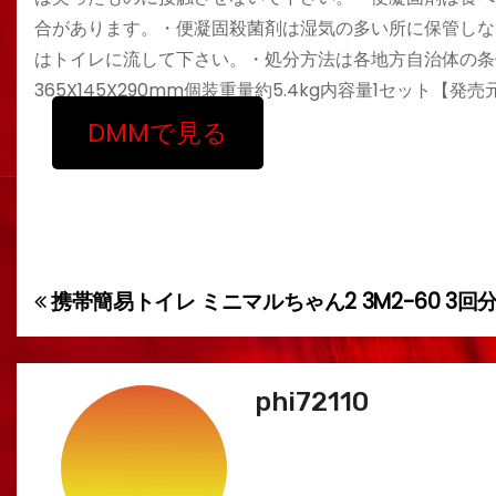
合があります。・便凝固殺菌剤は湿気の多い所に保管しな
はトイレに流して下さい。・処分方法は各地方自治体の条
365X145X290mm個装重量約5.4kg内容量1セット
DMMで見る
携帯簡易トイレ ミニマルちゃん2 3M2-60 3回
投
稿
ナ
phi72110
ビ