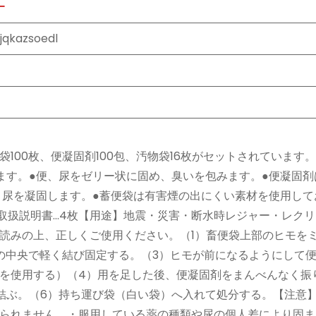
ー
jqkazsoedl
100枚、便凝固剤100包、汚物袋16枚がセットされています。
ます。●便、尿をゼリー状に固め、臭いを包みます。●便凝固剤
・尿を凝固します。●蓄便袋は有害煙の出にくい素材を使用して
16枚取扱説明書…4枚【用途】地震・災害・断水時レジャー・レク
読みの上、正しくご使用ください。（1）畜便袋上部のヒモを
の中央で軽く結び固定する。（3）ヒモが前になるようにして
を使用する）（4）用を足した後、便凝固剤をまんべんなく振
結ぶ。（6）持ち運び袋（白い袋）へ入れて処分する。【注意
られません。・服用している薬の種類や尿の個人差により固ま