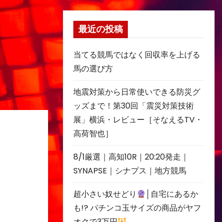
最近の投稿
当てる競馬ではなく回収率を上げる
馬の選び方
地震対策から日常使いできる防災グ
ッズまで！第30回「震災対策技術
展」横浜・レビュー［そなえるTV・
高荷智也］
8/1厳選｜高知10R｜20:20発走｜
SYNAPSE｜シナプス｜地方競馬
超小さい奴せどり
│自宅にあるか
も!? パチンコ玉サイズの商品がヤフ
オクで3万円