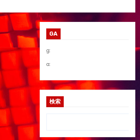
GA
g:
a:
検索