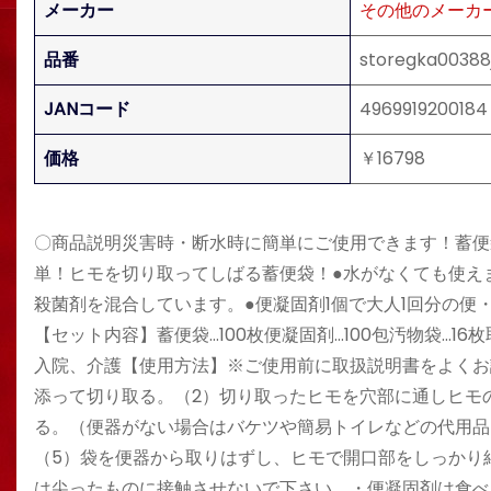
メーカー
その他のメーカ
品番
storegka00388
JANコード
4969919200184
価格
￥16798
〇商品説明災害時・断水時に簡単にご使用できます！蓄便袋
単！ヒモを切り取ってしばる蓄便袋！●水がなくても使え
殺菌剤を混合しています。●便凝固剤1個で大人1回分の便
【セット内容】蓄便袋…100枚便凝固剤…100包汚物袋…
入院、介護【使用方法】※ご使用前に取扱説明書をよくお
添って切り取る。（2）切り取ったヒモを穴部に通しヒモ
る。（便器がない場合はバケツや簡易トイレなどの代用品
（5）袋を便器から取りはずし、ヒモで開口部をしっかり
は尖ったものに接触させないで下さい。・便凝固剤は食べ