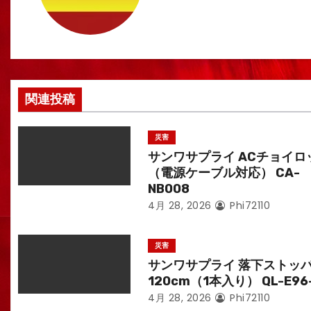
ゲ
ー
シ
ョ
関連投稿
ン
災害
サンワサプライ ACチョイロ
（電源ケーブル対応） CA-
NB008
4月 28, 2026
Phi72110
災害
サンワサプライ 落下ストッ
120cm（1本入り） QL-E96
4月 28, 2026
Phi72110