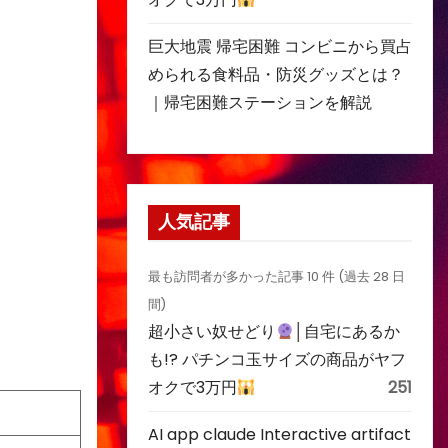
巨大地震 帰宅困難 コンビニから買占
められる食料品・防災グッズとは？
｜帰宅困難ステーションを解説
人気記事
最も訪問者が多かった記事 10 件 (過去 28 日
間)
超小さい奴せどり
│自宅にあるか
も!? パチンコ玉サイズの商品がヤフ
オクで3万円
251
AI app claude Interactive artifact