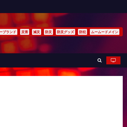
ーブランド
災害
減災
防災
防災グッズ
防犯
ムームードメイン