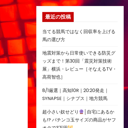
最近の投稿
当てる競馬ではなく回収率を上げる
馬の選び方
地震対策から日常使いできる防災グ
ッズまで！第30回「震災対策技術
展」横浜・レビュー［そなえるTV・
高荷智也］
8/1厳選｜高知10R｜20:20発走｜
SYNAPSE｜シナプス｜地方競馬
超小さい奴せどり
│自宅にあるか
も!? パチンコ玉サイズの商品がヤフ
オクで3万円