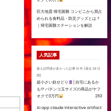
巨大地震 帰宅困難 コンビニから買占
められる食料品・防災グッズとは？
｜帰宅困難ステーションを解説
人気記事
最も訪問者が多かった記事 10 件 (過去 28 日
間)
超小さい奴せどり
│自宅にあるか
も!? パチンコ玉サイズの商品がヤフ
オクで3万円
253
AI app claude Interactive artifact