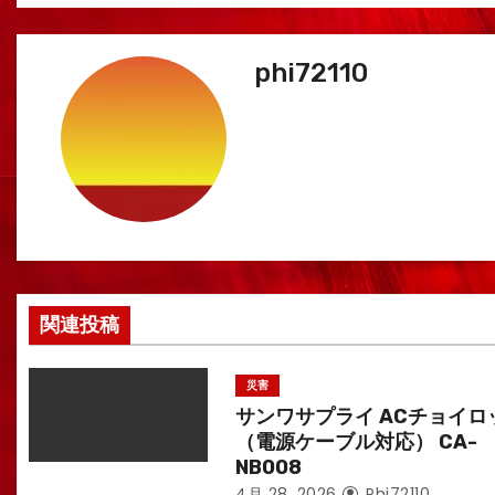
稿
ナ
phi72110
ビ
ゲ
ー
シ
ョ
関連投稿
ン
災害
サンワサプライ ACチョイロ
（電源ケーブル対応） CA-
NB008
4月 28, 2026
Phi72110