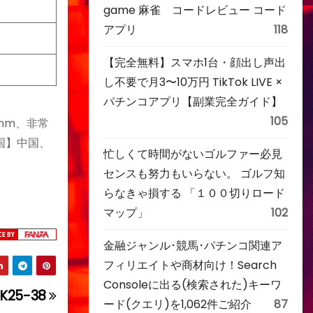
game 麻雀 コードレビュー コード
アプリ
118
【完全無料】スマホ1台・顔出し声出
し不要で月3〜10万円 TikTok LIVE ×
パチンコアプリ【副業完全ガイド】
105
mm、非常
国】中国、
忙しくて時間がないゴルファー必見
センスも努力もいらない。 ゴルフ知
らなきゃ損する 「１００切りロード
マップ」
102
金融ジャンル･競馬･パチンコ関連ア
フィリエイトや商材向け！Search
Consoleに出る(検索された)キーワ
25-38
ード(クエリ)を1,062件ご紹介
87