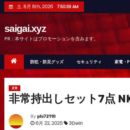
コ
土. 8月 8th, 2026
7:50:41 AM
ン
テ
saigai.xyz
ン
ツ
PR：本サイトはプロモーションを含みます。
へ
ス
キ
防犯・防災グッズ
セキュリティ
家電・
ッ
プ
災害
非常持出しセット7点 NK
By
phi72110
6月 22, 2025
3Dwin