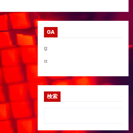
GA
g:
a:
検索