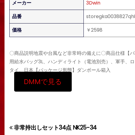
メーカー
3Dwin
品番
storegka0038827qh
価格
￥2598
〇商品説明地震や台風など非常時の備えに〇商品仕様【パッケ
用給水バッグ3L、ハンディライト（電池別売）、軍手、
タイ、日本【パッケージ形態】ダンボール箱入
DMMで見る
非常持出しセット34点 NK25-34
投