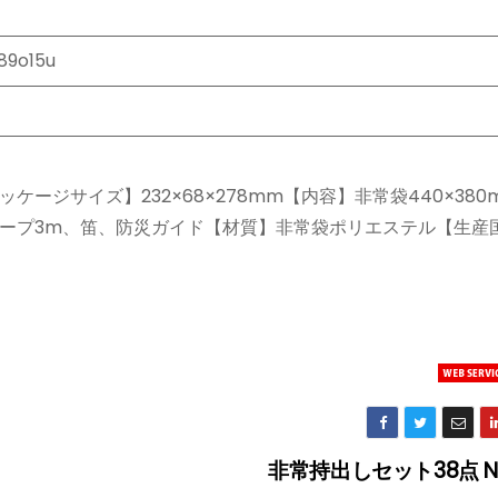
89o15u
ージサイズ】232×68×278mm【内容】非常袋440×380
ロープ3m、笛、防災ガイド【材質】非常袋ポリエステル【生産
非常持出しセット38点 NK