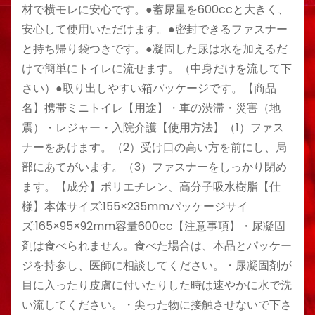
材で横モレに安心です。●蓄尿量を600ccと大きく、
安心して使用いただけます。●密封できるファスナー
と持ち帰り袋つきです。●凝固した尿は水を加えるだ
けで簡単にトイレに流せます。（中身だけを流して下
さい）●取り出しやすい箱パッケージです。【商品
名】携帯ミニトイレ【用途】・車の渋滞・災害（地
震）・レジャー・入院介護【使用方法】（1）ファス
ナーをあけます。（2）受け口の高い方を前にし、局
部にあてがいます。（3）ファスナーをしっかり閉め
ます。【成分】ポリエチレン、高分子吸水樹脂【仕
様】本体サイズ:155×235mmパッケージサイ
ズ:165×95×92mm容量600cc【注意事項】・尿凝固
剤は食べられません。食べた場合は、本品とパッケー
ジを持参し、医師に相談してください。・尿凝固剤が
目に入ったり皮膚に付いたりした時は速やかに水で洗
い流してください。・尖った物に接触させないで下さ