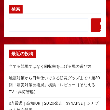
検索
検
索
最近の投稿
当てる競馬ではなく回収率を上げる馬の選び方
地震対策から日常使いできる防災グッズまで！第30
回「震災対策技術展」横浜・レビュー［そなえる
TV・高荷智也］
8/1厳選｜高知10R｜20:20発走｜SYNAPSE｜シナプ