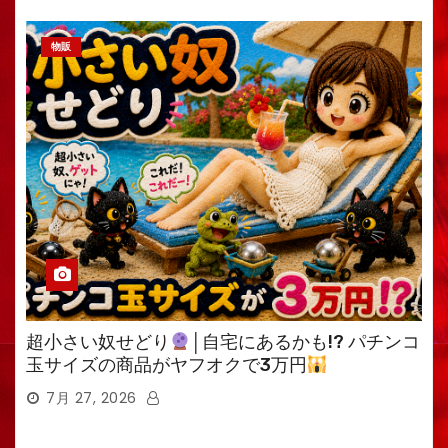
物販
超小さい奴せどり
│自宅にあるかも!? パチンコ
玉サイズの商品がヤフオクで3万円
7月 27, 2026