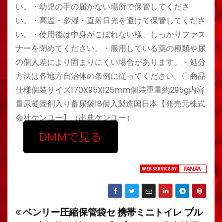
い。・幼児の手の届かない場所で保管してくださ
い。・高温・多湿・直射日光を避けて保管してくださ
い。・使用後は中身がこぼれない様、しっかりファス
ナーを閉めてください。・服用している薬の種類や尿
の個人差により固まりにくい場合があります。・処分
方法は各地方自治体の条例に従ってください。〇商品
仕様個装サイズ170X95X125mm個装重量約295g内容
量尿凝固剤入り蓄尿袋18個入製造国日本【発売元株式
会社ケンユー】（出典ケンユー）
DMMで見る
ベンリー圧縮保管袋セ
携帯ミニトイレ プル
投