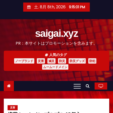
コ
土. 8月 8th, 2026
9:15:02 PM
ン
テ
ン
saigai.xyz
ツ
へ
PR：本サイトはプロモーションを含みます。
ス
キ
人気のタグ
ッ
ノーブランド
災害
減災
防災
防災グッズ
防犯
プ
ムームードメイン
災害