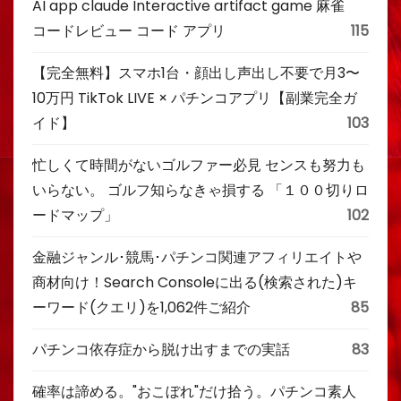
AI app claude Interactive artifact game 麻雀
コードレビュー コード アプリ
115
【完全無料】スマホ1台・顔出し声出し不要で月3〜
10万円 TikTok LIVE × パチンコアプリ【副業完全ガ
イド】
103
忙しくて時間がないゴルファー必見 センスも努力も
いらない。 ゴルフ知らなきゃ損する 「１００切りロ
ードマップ」
102
金融ジャンル･競馬･パチンコ関連アフィリエイトや
商材向け！Search Consoleに出る(検索された)キ
ーワード(クエリ)を1,062件ご紹介
85
パチンコ依存症から脱け出すまでの実話
83
確率は諦める。"おこぼれ"だけ拾う。パチンコ素人