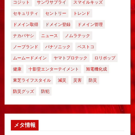
コジット
サンワサプライ
スマイルキッズ
セキュリティ
セントリー
トレンド
ドメイン取得
ドメイン登録
ドメイン管理
ナカバヤシ
ニュース
ノムラテック
ノーブランド
パナソニック
ベストコ
ムームードメイン
ヤマトプロテック
ロリポップ
健康
十影堂エンターテイメント
旭電機化成
東芝ライフスタイル
減災
災害
防災
防災グッズ
防犯
メタ情報