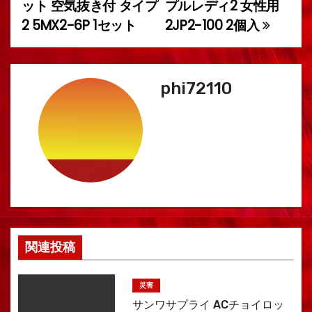
ット 空気抜き付 タイプ
プルレディ2 女性用
稿
2 5MX2-6P 1セット
2JP2-100 2個入
ナ
ビ
phi72110
ゲ
ー
シ
ョ
ン
関連投稿
災害
サンワサプライ ACチョイロッ