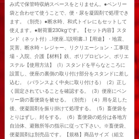
み式で保管時収納スペースをとりません。●ベンリー
袋と合わせて使うことで、便・尿を凝固剤で処理でき
ます。（別売）●断水時、和式トイレにもセットして
使えます。●耐荷重230kgです。【セット内容】スタ
ンド（ネット付）…1便座…1説明書…1【用途】・地震、
災害、断水時・レジャー、リクリエーション・工事現
場・入院、介護【材料】鉄、ポリプロピレン、ポリエ
ステル【使用方法】（1）スタンドを平らなところに
設置し、便座の裏側の取り付け部分をスタンドに差し
込む。（バランスよく中央に取り付ける）（2）正し
く固定されていることを確認する。（3）便座にベン
リー袋の畜便袋を被せる。（別売）（4）用を足した
後、便凝固剤を振り掛けて処理する。（5）畜便袋を
とりはずし、封をする。（6）畜便袋の処分は各地方
自治体、避難所等の指示に従って下さい。※畜便袋、
便凝固剤は別売品です。【規格】商品サイズ（組立