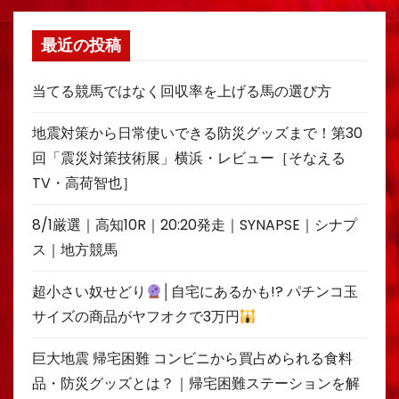
最近の投稿
当てる競馬ではなく回収率を上げる馬の選び方
地震対策から日常使いできる防災グッズまで！第30
回「震災対策技術展」横浜・レビュー［そなえる
TV・高荷智也］
8/1厳選｜高知10R｜20:20発走｜SYNAPSE｜シナプ
ス｜地方競馬
超小さい奴せどり
│自宅にあるかも!? パチンコ玉
サイズの商品がヤフオクで3万円
巨大地震 帰宅困難 コンビニから買占められる食料
品・防災グッズとは？｜帰宅困難ステーションを解