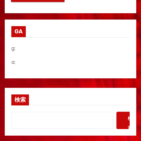
GA
g:
a:
検索
検
索