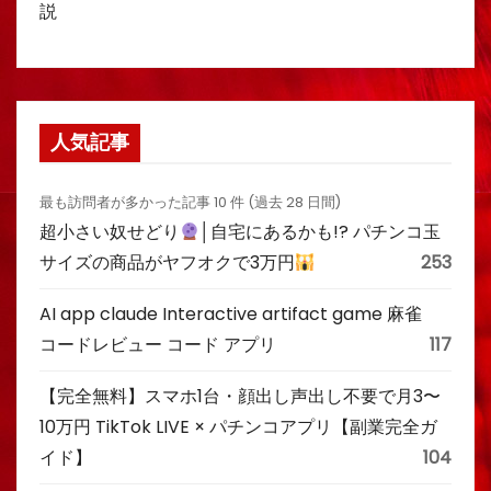
説
人気記事
最も訪問者が多かった記事 10 件 (過去 28 日間)
超小さい奴せどり
│自宅にあるかも!? パチンコ玉
サイズの商品がヤフオクで3万円
253
AI app claude Interactive artifact game 麻雀
コードレビュー コード アプリ
117
【完全無料】スマホ1台・顔出し声出し不要で月3〜
10万円 TikTok LIVE × パチンコアプリ【副業完全ガ
イド】
104