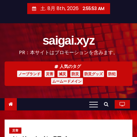
コ
土. 8月 8th, 2026
2:55:54 AM
ン
テ
ン
saigai.xyz
ツ
へ
PR：本サイトはプロモーションを含みます。
ス
キ
人気のタグ
ッ
ノーブランド
災害
減災
防災
防災グッズ
防犯
プ
ムームードメイン
災害