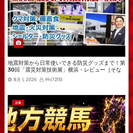
地震対策から日常使いできる防災グッズまで！第
30回「震災対策技術展」横浜・レビュー［そな
えるTV・高荷智也］
8月 1, 2026
Phi72110
お金