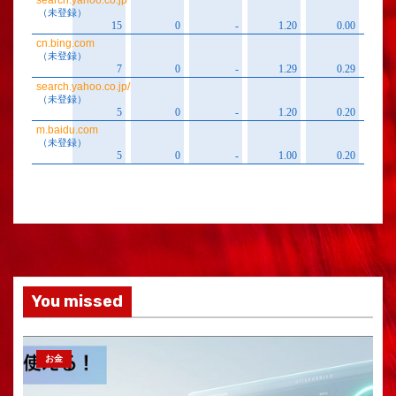
You missed
お金