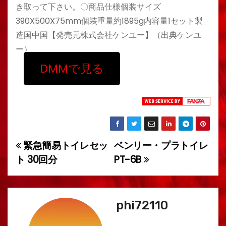
き取って下さい。〇商品仕様個装サイズ
390X500X75mm個装重量約1895g内容量1セット製
造国中国【発売元株式会社ケンユー】（出典ケンユ
ー）
DMMで見る
緊急簡易トイレセッ
ベンリー・プラトイレ
投
ト 30回分
PT-6B
稿
ナ
phi72110
ビ