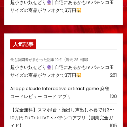
超小さい奴せどり
│自宅にあるかも!? パチンコ玉
サイズの商品がヤフオクで3万円
人気記事
最も訪問者が多かった記事 10 件 (過去 28 日間)
超小さい奴せどり
│自宅にあるかも!? パチンコ玉
サイズの商品がヤフオクで3万円
261
AI app claude Interactive artifact game 麻雀
コードレビュー コード アプリ
120
【完全無料】スマホ1台・顔出し声出し不要で月3〜
10万円 TikTok LIVE × パチンコアプリ【副業完全ガ
イド】
105