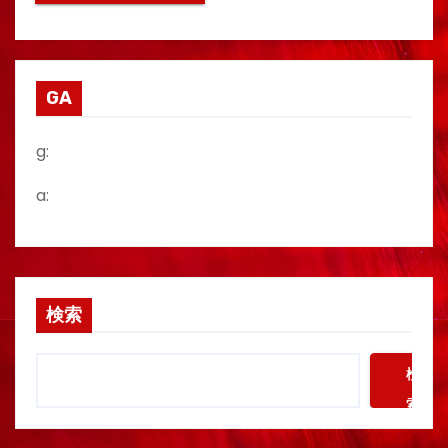
GA
g:
a:
検索
検
索