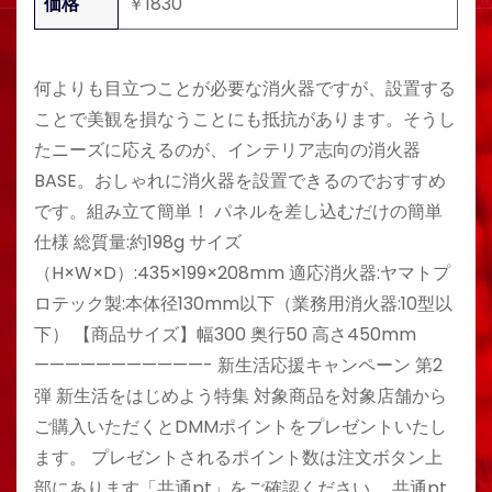
価格
￥1830
何よりも目立つことが必要な消火器ですが、設置する
ことで美観を損なうことにも抵抗があります。そうし
たニーズに応えるのが、インテリア志向の消火器
BASE。おしゃれに消火器を設置できるのでおすすめ
です。組み立て簡単！ パネルを差し込むだけの簡単
仕様 総質量:約198g サイズ
（H×W×D）:435×199×208mm 適応消火器:ヤマトプ
ロテック製:本体径130mm以下（業務用消火器:10型以
下） 【商品サイズ】幅300 奥行50 高さ450mm
———————————- 新生活応援キャンペーン 第2
弾 新生活をはじめよう特集 対象商品を対象店舗から
ご購入いただくとDMMポイントをプレゼントいたし
ます。 プレゼントされるポイント数は注文ボタン上
部にあります「共通pt」をご確認ください。 共通pt