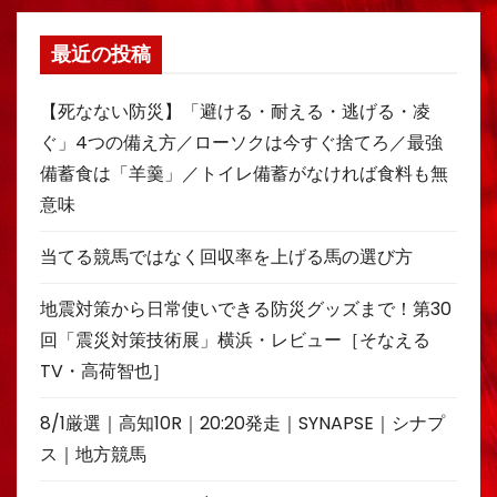
最近の投稿
【死なない防災】「避ける・耐える・逃げる・凌
ぐ」4つの備え方／ローソクは今すぐ捨てろ／最強
備蓄食は「羊羹」／トイレ備蓄がなければ食料も無
意味
当てる競馬ではなく回収率を上げる馬の選び方
地震対策から日常使いできる防災グッズまで！第30
回「震災対策技術展」横浜・レビュー［そなえる
TV・高荷智也］
8/1厳選｜高知10R｜20:20発走｜SYNAPSE｜シナプ
ス｜地方競馬