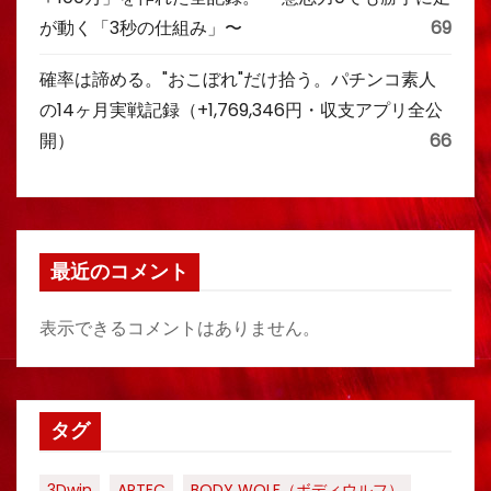
が動く「3秒の仕組み」〜
69
確率は諦める。"おこぼれ"だけ拾う。パチンコ素人
の14ヶ月実戦記録（+1,769,346円・収支アプリ全公
開）
66
最近のコメント
表示できるコメントはありません。
タグ
3Dwin
ARTEC
BODY WOLF（ボディウルフ）