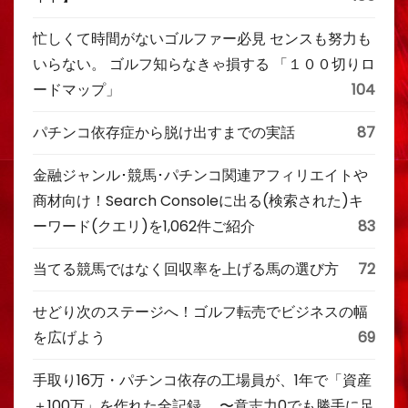
忙しくて時間がないゴルファー必見 センスも努力も
いらない。 ゴルフ知らなきゃ損する 「１００切りロ
ードマップ」
104
パチンコ依存症から脱け出すまでの実話
87
金融ジャンル･競馬･パチンコ関連アフィリエイトや
商材向け！Search Consoleに出る(検索された)キ
ーワード(クエリ)を1,062件ご紹介
83
当てる競馬ではなく回収率を上げる馬の選び方
72
せどり次のステージへ！ゴルフ転売でビジネスの幅
を広げよう
69
手取り16万・パチンコ依存の工場員が、1年で「資産
＋100万」を作れた全記録。 〜意志力0でも勝手に足