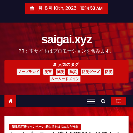
コ
月. 8月 10th, 2026
10:14:55 AM
ン
テ
ン
saigai.xyz
ツ
へ
PR：本サイトはプロモーションを含みます。
ス
キ
人気のタグ
ッ
ノーブランド
災害
減災
防災
防災グッズ
防犯
プ
ムームードメイン
新生活応援キャンペーン 新生活をはじめよう特集