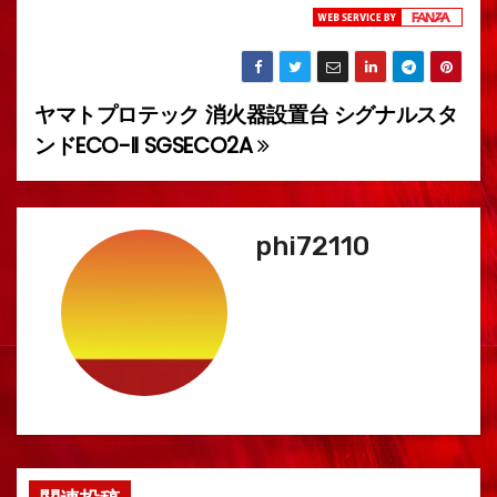
ヤマトプロテック 消火器設置台 シグナルスタ
投
ンドECO-II SGSECO2A
稿
ナ
phi72110
ビ
ゲ
ー
シ
ョ
ン