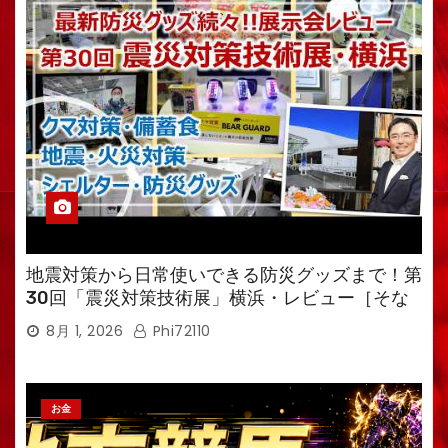
地震対策から日常使いできる防災グッズまで！第
30回「震災対策技術展」横浜・レビュー［そな
えるTV・高荷智也］
8月 1, 2026
Phi72110
お金