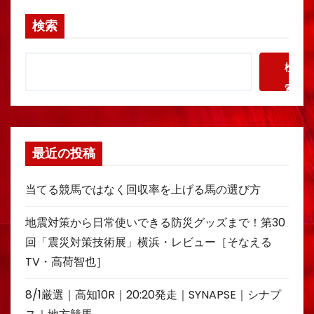
検索
検
索
最近の投稿
当てる競馬ではなく回収率を上げる馬の選び方
地震対策から日常使いできる防災グッズまで！第30
回「震災対策技術展」横浜・レビュー［そなえる
TV・高荷智也］
8/1厳選｜高知10R｜20:20発走｜SYNAPSE｜シナプ