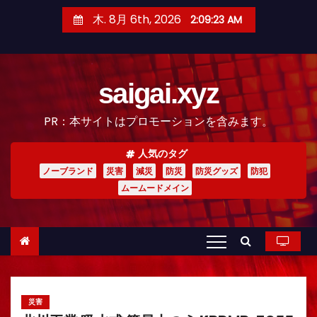
コ
木. 8月 6th, 2026
2:09:24 AM
ン
テ
ン
saigai.xyz
ツ
へ
PR：本サイトはプロモーションを含みます。
ス
キ
人気のタグ
ッ
ノーブランド
災害
減災
防災
防災グッズ
防犯
プ
ムームードメイン
災害