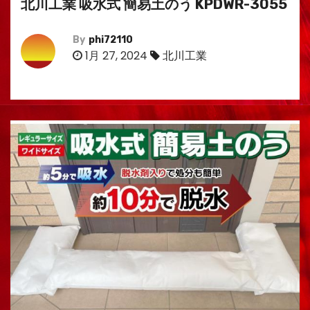
北川工業 吸水式 簡易土のう KPDWR-3055
By
phi72110
1月 27, 2024
北川工業