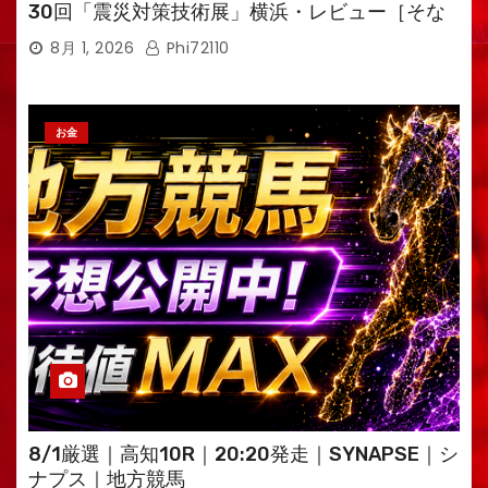
30回「震災対策技術展」横浜・レビュー［そな
えるTV・高荷智也］
8月 1, 2026
Phi72110
お金
8/1厳選｜高知10R｜20:20発走｜SYNAPSE｜シ
ナプス｜地方競馬