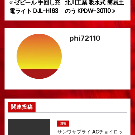
ゼピール 手回し充
北川工業 吸水式 簡易土
投
電ライト DJL-H163
のう KPDW-30110
稿
ナ
phi72110
ビ
ゲ
ー
シ
ョ
ン
関連投稿
災害
サンワサプライ ACチョイロッ