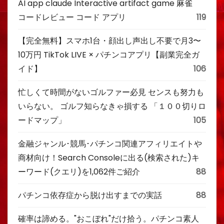
AI app claude Interactive artifact game 麻雀
コードレビュー コード アプリ
119
【完全無料】スマホ1台・顔出し声出し不要で月3〜
10万円 TikTok LIVE × パチンコアプリ【副業完全ガ
イド】
106
忙しくて時間がないゴルファー必見 センスも努力も
いらない。 ゴルフ知らなきゃ損する 「１００切りロ
ードマップ」
105
金融ジャンル･競馬･パチンコ関連アフィリエイトや
商材向け！Search Consoleに出る(検索された)キ
ーワード(クエリ)を1,062件ご紹介
88
パチンコ依存症から脱け出すまでの実話
88
確率は諦める。"おこぼれ"だけ拾う。パチンコ素人