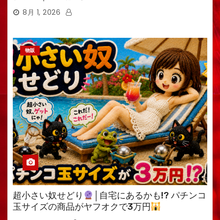
8月 1, 2026
物販
超小さい奴せどり
│自宅にあるかも!? パチンコ
玉サイズの商品がヤフオクで3万円