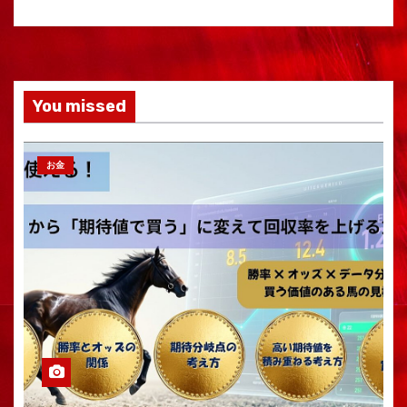
You missed
お金