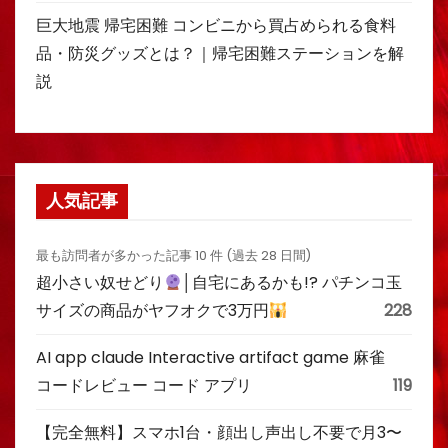
巨大地震 帰宅困難 コンビニから買占められる食料
品・防災グッズとは？｜帰宅困難ステーションを解
説
人気記事
最も訪問者が多かった記事 10 件 (過去 28 日間)
超小さい奴せどり
│自宅にあるかも!? パチンコ玉
サイズの商品がヤフオクで3万円
228
AI app claude Interactive artifact game 麻雀
コードレビュー コード アプリ
119
【完全無料】スマホ1台・顔出し声出し不要で月3〜