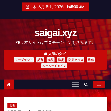
コ
木. 8月 6th, 2026
1:45:32 AM
ン
テ
ン
saigai.xyz
ツ
へ
PR：本サイトはプロモーションを含みます。
ス
キ
人気のタグ
ッ
ノーブランド
災害
減災
防災
防災グッズ
防犯
プ
ムームードメイン
災害