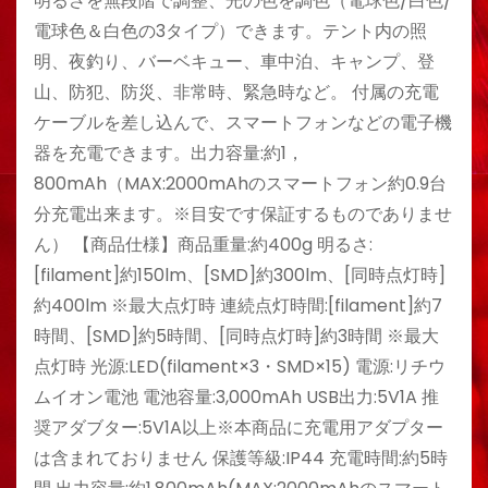
明るさを無段階で調整、光の色を調色（電球色/白色/
電球色＆白色の3タイプ）できます。テント内の照
明、夜釣り、バーベキュー、車中泊、キャンプ、登
山、防犯、防災、非常時、緊急時など。 付属の充電
ケーブルを差し込んで、スマートフォンなどの電子機
器を充電できます。出力容量:約1，
800mAh（MAX:2000mAhのスマートフォン約0.9台
分充電出来ます。※目安です保証するものでありませ
ん） 【商品仕様】商品重量:約400g 明るさ:
[filament]約150lm、[SMD]約300lm、[同時点灯時]
約400lm ※最大点灯時 連続点灯時間:[filament]約7
時間、[SMD]約5時間、[同時点灯時]約3時間 ※最大
点灯時 光源:LED(filament×3・SMD×15) 電源:リチウ
ムイオン電池 電池容量:3,000mAh USB出力:5V1A 推
奨アダブター:5V1A以上※本商品に充電用アダプター
は含まれておりません 保護等級:IP44 充電時間:約5時