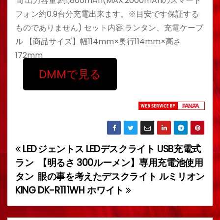
間 出力容量:約1,800mAh(MAX:2000mAhのスマート
フォン約0.9台分充電出来ます。※目安です保証する
ものでありません) セット内容:ランタン、充電ケーブ
ル 【商品サイズ】幅114mm×奥行114mm×高さ
172mm
DMMで見る
LED
ジェントス LEDデスクライト USB充電式
投
ラン
【明るさ 300ルーメン】専用充電池使用
稿
タン
眼の事を考えたデスクライト ルミリオン
KING
DK-R111WH ホワイト
ナ
ビ