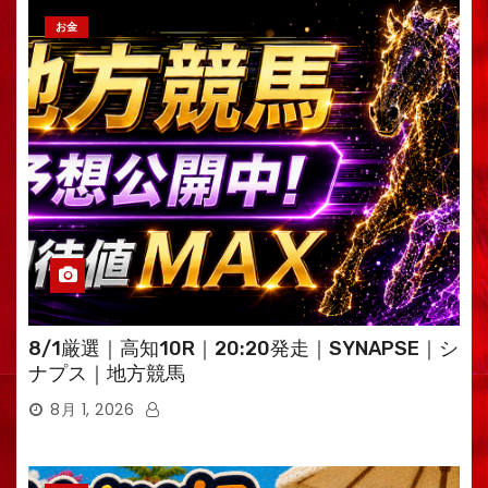
お金
8/1厳選｜高知10R｜20:20発走｜SYNAPSE｜シ
ナプス｜地方競馬
8月 1, 2026