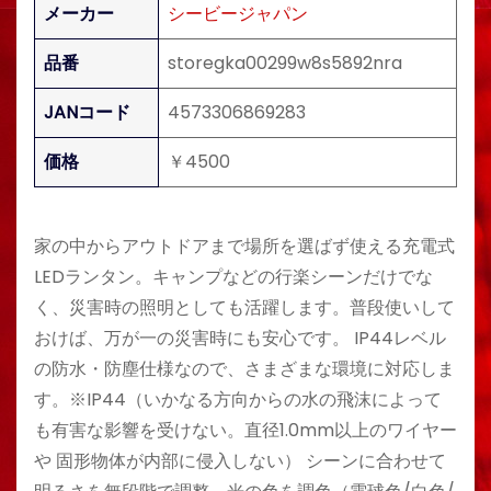
メーカー
シービージャパン
品番
storegka00299w8s5892nra
JANコード
4573306869283
価格
￥4500
家の中からアウトドアまで場所を選ばず使える充電式
LEDランタン。キャンプなどの行楽シーンだけでな
く、災害時の照明としても活躍します。普段使いして
おけば、万が一の災害時にも安心です。 IP44レベル
の防水・防塵仕様なので、さまざまな環境に対応しま
す。※IP44（いかなる方向からの水の飛沫によって
も有害な影響を受けない。直径1.0mm以上のワイヤー
や 固形物体が内部に侵入しない） シーンに合わせて