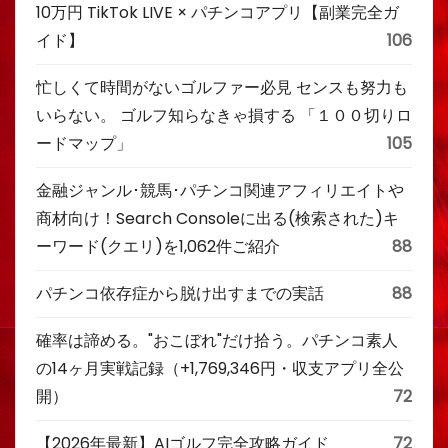
10万円 TikTok LIVE × パチンコアプリ【副業完全ガ
イド】
106
忙しくて時間がないゴルファー必見 センスも努力も
いらない。 ゴルフ知らなきゃ損する 「１００切りロ
ードマップ」
105
金融ジャンル･競馬･パチンコ関連アフィリエイトや
商材向け！Search Consoleに出る(検索された)キ
ーワード(クエリ)を1,062件ご紹介
88
パチンコ依存症から脱け出すまでの実話
88
確率は諦める。"おこぼれ"だけ拾う。パチンコ素人
の14ヶ月実戦記録（+1,769,346円・収支アプリ全公
開）
72
【2026年最新】AIゴルフ完全攻略ガイド
72