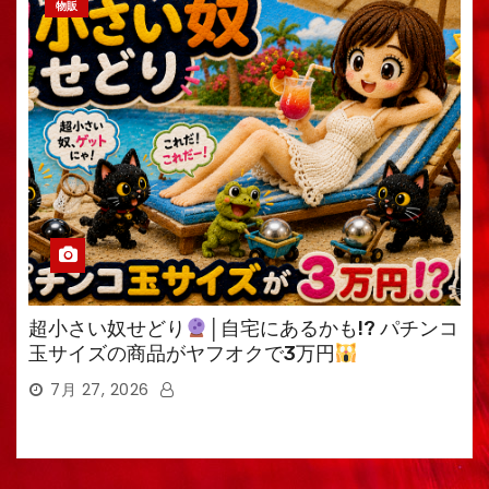
物販
超小さい奴せどり
│自宅にあるかも!? パチンコ
玉サイズの商品がヤフオクで3万円
7月 27, 2026