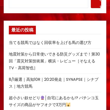
索
最近の投稿
当てる競馬ではなく回収率を上げる馬の選び方
地震対策から日常使いできる防災グッズまで！第30
回「震災対策技術展」横浜・レビュー［そなえる
TV・高荷智也］
8/1厳選｜高知10R｜20:20発走｜SYNAPSE｜シナプ
ス｜地方競馬
超小さい奴せどり
│自宅にあるかも!? パチンコ玉
サイズの商品がヤフオクで3万円