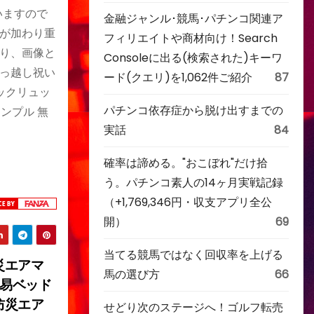
いますので
金融ジャンル･競馬･パチンコ関連ア
が加わり重
フィリエイトや商材向け！Search
り、画像と
Consoleに出る(検索された)キーワ
引っ越し祝い
ード(クエリ)を1,062件ご紹介
87
ュックリュッ
パチンコ依存症から脱け出すまでの
シンプル 無
実話
84
確率は諦める。"おこぼれ"だけ拾
う。パチンコ素人の14ヶ月実戦記録
（+1,769,346円・収支アプリ全公
開）
69
当てる競馬ではなく回収率を上げる
災エアマ
馬の選び方
66
簡易ベッド
防災エア
せどり次のステージへ！ゴルフ転売