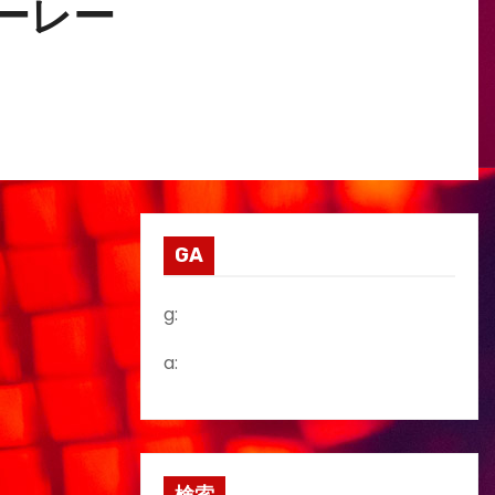
ガーレー
GA
g:
a: