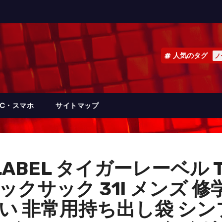
人気のタグ
ノ
PC・スマホ
サイトマップ
RLABEL タイガーレーベル
ックサック 31l メンズ 修
軽い 非常用持ち出し袋 シン