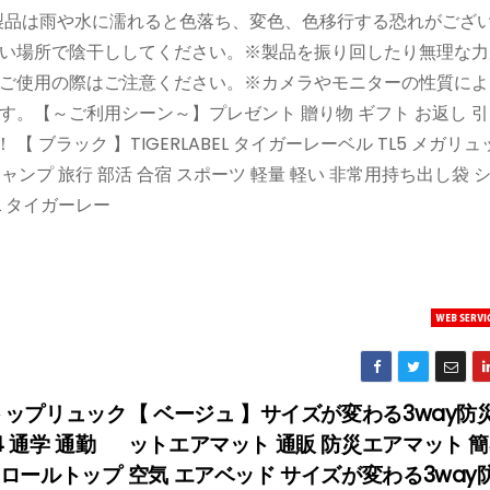
本製品は雨や水に濡れると色落ち、変色、色移行する恐れがござ
い場所で陰干ししてください。※製品を振り回したり無理な力
ご使用の際はご注意ください。※カメラやモニターの性質によ
。【～ご利用シーン～】プレゼント 贈り物 ギフト お返し 
 ブラック 】TIGERLABEL タイガーレーベル TL5 メガリ
 キャンプ 旅行 部活 合宿 スポーツ 軽量 軽い 非常用持ち出し袋 
EL タイガーレー
ルトップリュック
【 ベージュ 】サイズが変わる3way防
 通学 通勤
ットエアマット 通販 防災エアマット 
生 ロールトップ
空気 エアベッド サイズが変わる3way