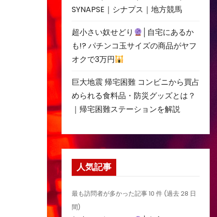
SYNAPSE｜シナプス｜地方競馬
超小さい奴せどり
│自宅にあるか
も!? パチンコ玉サイズの商品がヤフ
オクで3万円
巨大地震 帰宅困難 コンビニから買占
められる食料品・防災グッズとは？
｜帰宅困難ステーションを解説
人気記事
最も訪問者が多かった記事 10 件 (過去 28 日
間)