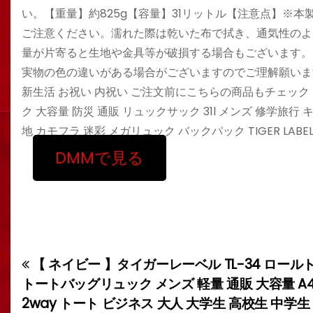
い。【重量】約825g【容量】31リットル【注意点】※
ご注意ください。濡れた際は乾いた布で拭き、通気性のよ
量が片寄ると生地や金具等が破損する場合もございます。
実物の色の違いがある場合がございますのでご理解願います
新生活 お祝い 内祝い ご注文前にこちらの商品もチェック！ 【
ク 大容量 防災 通販 リュックサック 31l メンズ 修学旅行
地 カモフラ 迷彩 メガリュック バックパック TIGER LAB
DMMで見る
【 ネイビー 】タイガーレーベル TL-34 ロー
投
トートバッグリュック メンズ 軽量 通販 大容量 A4
稿
2way トート ビジネス 大人 大学生 高校生 中学