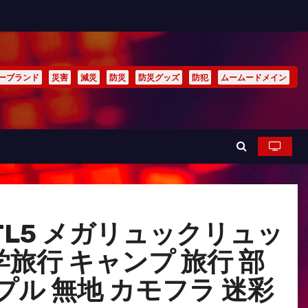
ーブランド
災害
減災
防災
防災グッズ
防犯
ムームードメイン
 TL5 メガリュックリュッ
学旅行 キャンプ 旅行 部
プル 無地 カモフラ 迷彩