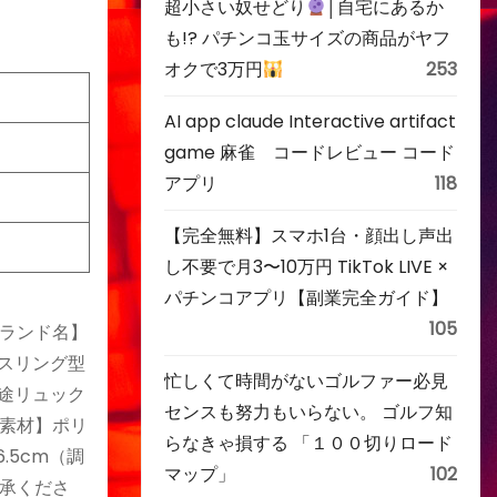
超小さい奴せどり
│自宅にあるか
も!? パチンコ玉サイズの商品がヤフ
オクで3万円
253
AI app claude Interactive artifact
game 麻雀 コードレビュー コード
アプリ
118
【完全無料】スマホ1台・顔出し声出
し不要で月3〜10万円 TikTok LIVE ×
パチンコアプリ【副業完全ガイド】
105
【ブランド名】
キスリング型
忙しくて時間がないゴルファー必見
途リュック
センスも努力もいらない。 ゴルフ知
素材】ポリ
らなきゃ損する 「１００切りロード
6.5cm（調
マップ」
102
承くださ