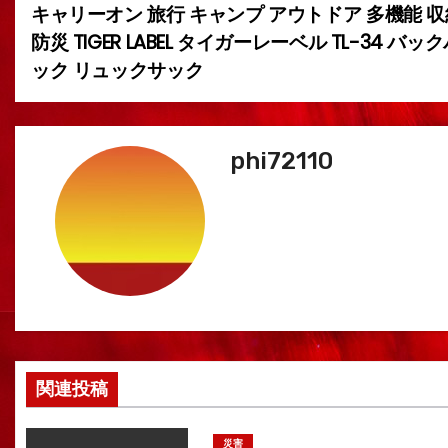
キャリーオン 旅行 キャンプ アウトドア 多機能 収
ナ
防災 TIGER LABEL タイガーレーベル TL-34 バ
ビ
ック リュックサック
ゲ
ー
phi72110
シ
ョ
ン
関連投稿
災害