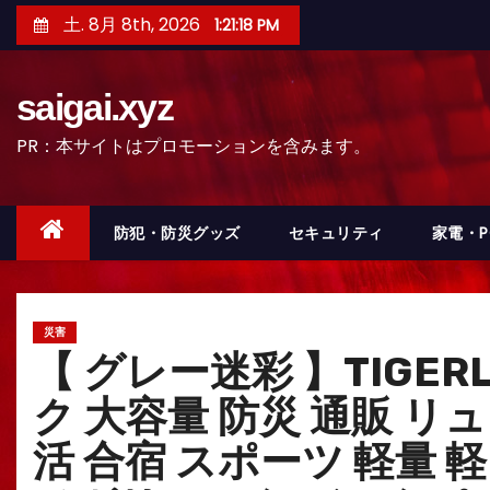
コ
土. 8月 8th, 2026
1:21:19 PM
ン
テ
saigai.xyz
ン
ツ
PR：本サイトはプロモーションを含みます。
へ
ス
キ
防犯・防災グッズ
セキュリティ
家電・
ッ
プ
災害
【 グレー迷彩 】TIGE
ク 大容量 防災 通販 リュ
活 合宿 スポーツ 軽量 