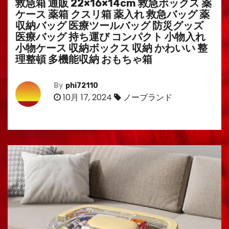
救急箱 通販 22×16×14cm 救急ボックス 薬
ケース 薬箱 クスリ箱 薬入れ 救急バッグ 薬
収納バッグ 医療ツールバッグ 防災グッズ
医療バッグ 持ち運び コンパクト 小物入れ
小物ケース 収納ボックス 収納 かわいい 整
理整頓 多機能収納 おもちゃ箱
By
phi72110
10月 17, 2024
ノーブランド