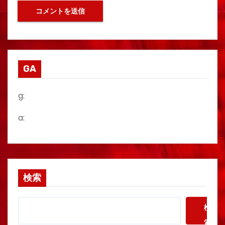
GA
g:
a:
検索
検
索