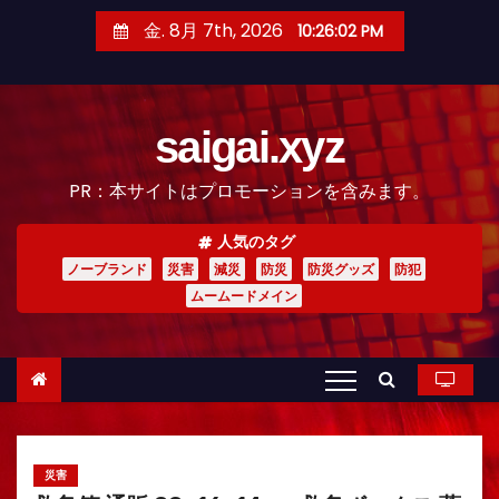
コ
金. 8月 7th, 2026
10:26:03 PM
ン
テ
ン
saigai.xyz
ツ
へ
PR：本サイトはプロモーションを含みます。
ス
キ
人気のタグ
ッ
ノーブランド
災害
減災
防災
防災グッズ
防犯
プ
ムームードメイン
災害