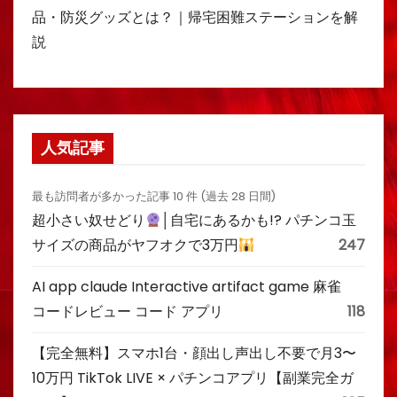
品・防災グッズとは？｜帰宅困難ステーションを解
説
人気記事
最も訪問者が多かった記事 10 件 (過去 28 日間)
超小さい奴せどり
│自宅にあるかも!? パチンコ玉
サイズの商品がヤフオクで3万円
247
AI app claude Interactive artifact game 麻雀
コードレビュー コード アプリ
118
【完全無料】スマホ1台・顔出し声出し不要で月3〜
10万円 TikTok LIVE × パチンコアプリ【副業完全ガ