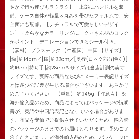
やかで持ち運びもラクラク】・上部にハンドルを装
備。ケース自体が軽量＆丸みを帯びたフォルムで、安
全面にも配慮。【ナチュラルで可愛らしいデザイ
ン】・柔らかなカラーリングに、クマさん型のロック
がポイント！デコレーションできるシール付き。
【素材】 プラスチック 【生産国】 中国 【サイズ】
[縦]約14cm／[横]約22cm／[奥行(ロック部分除く)]
約16cm[持ち手]約28cm※サイズは当店計測の実寸
サイズです。実際の商品ならびにメーカー表記サイズ
とは多少の誤差が生じる場合がございます。あらかじ
めご了承ください。 【重量】 約345g 【注意点】 ※
海外輸入品のため、商品によってはパッケージや説明
書が、英語や中国語表記となっている場合がありま
す。商品を安価でご提供させていただくため、輸入時
のパッケージのままでのお届けとなります。予めご了
承くださいませ。※海外輸入品のため、パッケージに