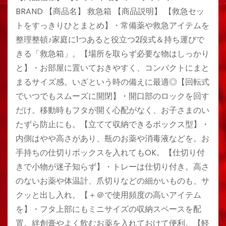
BRAND 【商品名】 救急箱 【商品説明】 【救急セッ
トをすっきりひとまとめ】・常備薬や救急アイテムを
整理整頓♪家庭に1つあると役立つ2段式＆持ち運びで
きる「救急箱」。【場所を取らず必要な物はしっかり
と】・お部屋に置いておきやすく、コンパクトにまと
まるサイズ感。いざという時の備えに最適◎【回転式
でいつでもスムーズに開閉】・開口部のロックを回す
だけ。移動時もフタが開く心配がなく、お子さまのい
たずら防止にも。【立てて収納できるボックス型】・
内側はやや高さがあり、瓶のお薬や消毒液などを。お
手持ちの仕切りボックスを入れてもOK。【仕切り付
きで小物が迷子知らず】・トレーは仕切り付き。高さ
のないお薬や体温計、爪切りなどの細かいものも、サ
クッと出し入れ。【＋＠で使用頻度の高いアイテム
を】・フタ上部にもミニサイズの収納スペースを配
置。絆創膏やよく飲むお薬を入れておけて便利。【軽