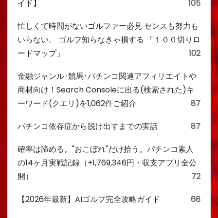
イド】
105
忙しくて時間がないゴルファー必見 センスも努力も
いらない。 ゴルフ知らなきゃ損する 「１００切りロ
ードマップ」
102
金融ジャンル･競馬･パチンコ関連アフィリエイトや
商材向け！Search Consoleに出る(検索された)キ
ーワード(クエリ)を1,062件ご紹介
87
パチンコ依存症から脱け出すまでの実話
87
確率は諦める。"おこぼれ"だけ拾う。パチンコ素人
の14ヶ月実戦記録（+1,769,346円・収支アプリ全公
開）
72
【2026年最新】AIゴルフ完全攻略ガイド
68