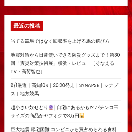
最近の投稿
当てる競馬ではなく回収率を上げる馬の選び方
地震対策から日常使いできる防災グッズまで！第30
回「震災対策技術展」横浜・レビュー［そなえる
TV・高荷智也］
8/1厳選｜高知10R｜20:20発走｜SYNAPSE｜シナプ
ス｜地方競馬
超小さい奴せどり
│自宅にあるかも!? パチンコ玉
サイズの商品がヤフオクで3万円
巨大地震 帰宅困難 コンビニから買占められる食料