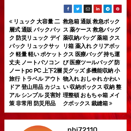
リュック 大容量 二
救急箱 通販 救急ボック
投
層式 通販 バックパッ
ス 薬ケース 救急バッグ
稿
ク 防災リュック デイ
薬収納バッグ 薬箱 クス
パック リュックサッ
リ箱 薬入れ クリアボッ
ナ
ク 軽量 軽い ポケット
クス 医療バッグ 持ち運
ビ
丈夫 ノートパソコン
び 医療ツールバッグ 防
ノートpc PC 上下2層
災グッズ 多機能収納 小
ゲ
旅行 トラベル アウト
物入れ おしゃれ かわい
ー
ドア 登山用品 カジュ
い 収納ボックス 収納 整
アル シンプル 災害対
理整頓 おもちゃ箱 メイ
シ
策 非常用 防災用品
クボックス 裁縫箱
ョ
ン
phi72110