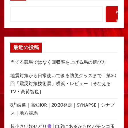
検
索
最近の投稿
当てる競馬ではなく回収率を上げる馬の選び方
地震対策から日常使いできる防災グッズまで！第30
回「震災対策技術展」横浜・レビュー［そなえる
TV・高荷智也］
8/1厳選｜高知10R｜20:20発走｜SYNAPSE｜シナプ
ス｜地方競馬
超小さい奴せどり
│自宅にあるかも!? パチンコ玉