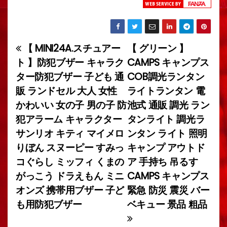
【 MINI24A.スチュアー
【 グリーン 】
投
ト 】防犯ブザー キャラク
CAMPS キャンプス
稿
ター防犯ブザー 子ども 通
COB調光ランタン
販 ランドセル 大人 女性
ライトランタン 電
ナ
かわいい 女の子 男の子 防
池式 通販 調光 ラン
ビ
犯アラーム キャラクター
タンライト 調光ラ
サンリオ キティ マイメロ
ンタン ライト 照明
ゲ
りぼん スヌーピー すみっ
キャンプ アウトド
ー
コぐらし ミッフィ くまの
ア 手持ち 吊るす
がっこう ドラえもん ミニ
CAMPS キャンプス
シ
オンズ 携帯用ブザー 子ど
緊急 防災 震災 バー
ョ
も用防犯ブザー
ベキュー 景品 粗品
ン