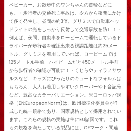
ベビーカー、お散歩中のワンちゃんの首輪などに
も。・歩行者の交通死亡事故は、夕方から夜間にかけ
て多く発生し、昼間の約3倍。グリミスで自動車ヘッ
ドライトの光をしっかり反射して交通事故を防止！・
例えば、夜間、自動車をロービームで運転しているド
ライバーが歩行者を確認出来る視認距離は約25メー
トル。グリミスを着用していれば、ロービームでは
125メートル手前、ハイビームだと450メートル手前
から歩行者の確認が可能に！・くじらやティラノサウ
ルスなど、キッズにぴったりのキュートなフォルムは
もちろん、大人も着用しやすいクローバーやト音記号
など、豊富なカラーバリエーション。※ヨーロッパ規
格（EN:EuropeanNorm)は、欧州標準化委員会が作
成した統一規格であり、国家規格として採用されてい
ます。これらの規格の実施は主にEU諸国です。これ
らの規格を満たしている製品には、CEマーク・関連