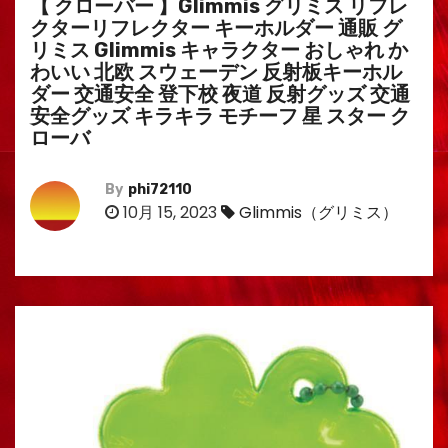
【 クローバー 】Glimmis グリミス リフレ
クターリフレクター キーホルダー 通販 グ
リミス Glimmis キャラクター おしゃれ か
わいい 北欧 スウェーデン 反射板キーホル
ダー 交通安全 登下校 夜道 反射グッズ 交通
安全グッズ キラキラ モチーフ 星 スター ク
ローバ
By
phi72110
10月 15, 2023
Glimmis（グリミス）