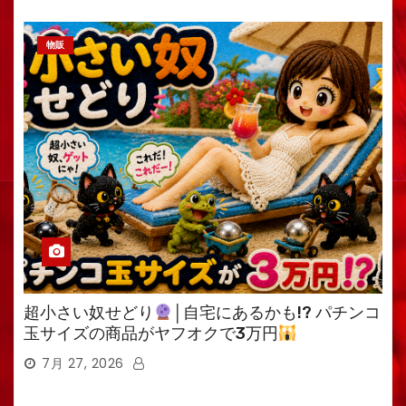
物販
超小さい奴せどり
│自宅にあるかも!? パチンコ
玉サイズの商品がヤフオクで3万円
7月 27, 2026