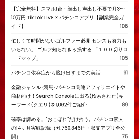
【完全無料】スマホ1台・顔出し声出し不要で月3〜
10万円 TikTok LIVE × パチンコアプリ【副業完全ガ
イド】
106
忙しくて時間がないゴルファー必見 センスも努力も
いらない。 ゴルフ知らなきゃ損する 「１００切りロ
ードマップ」
105
パチンコ依存症から脱け出すまでの実話
91
金融ジャンル･競馬･パチンコ関連アフィリエイトや
商材向け！Search Consoleに出る(検索された)キ
ーワード(クエリ)を1,062件ご紹介
89
確率は諦める。"おこぼれ"だけ拾う。パチンコ素人
の14ヶ月実戦記録（+1,769,346円・収支アプリ全公
開）
75