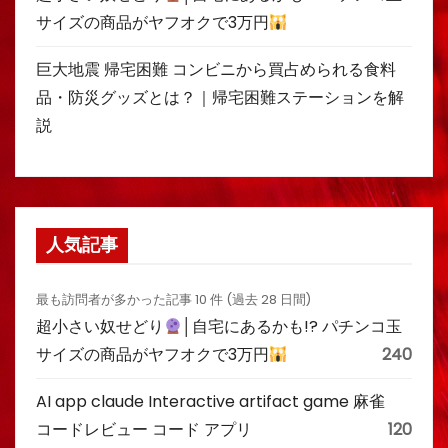
サイズの商品がヤフオクで3万円
巨大地震 帰宅困難 コンビニから買占められる食料
品・防災グッズとは？｜帰宅困難ステーションを解
説
人気記事
最も訪問者が多かった記事 10 件 (過去 28 日間)
超小さい奴せどり
│自宅にあるかも!? パチンコ玉
サイズの商品がヤフオクで3万円
240
AI app claude Interactive artifact game 麻雀
コードレビュー コード アプリ
120