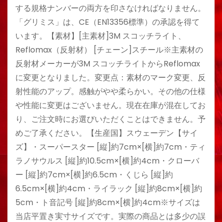
する規格ナンバーの両方を印さなければなりません。
「グリミス」は、CE（EN13356標準）の承認を得て
います。【素材】[主素材]3M スコッチライト、
Reflomax（反射材） [チェーン]スチール※主素材の
反射材メーカーが3M スコッチライトからReflomax
に変更となりました。変更点：素材のマーク変更、反
射性能のアップ。感触がやや柔らかい。その他の仕様
や性能に変更はございません。現在在庫が混在してお
り、ご注文時にお選びいただくことはできません。予
めご了承ください。【生産国】スウェーデン【サイ
ズ】・スーパースター [縦]約7cm×[横]約7cm・ティ
ラノサウルス [縦]約10.5cm×[横]約4cm・クローバ
ー [縦]約7cm×[横]約6.5cm・くじら [縦]約
6.5cm×[横]約4cm・ライラック [縦]約8cm×[横]約
5cm・ト音記号 [縦]約8cm×[横]約4cm※サイズは
当店平置き実寸サイズです。実際の商品とは多少の誤