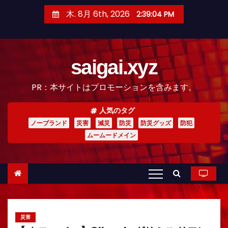
コ
木. 8月 6th, 2026
2:39:05 PM
ン
テ
ン
saigai.xyz
ツ
へ
PR：本サイトはプロモーションを含みます。
ス
キ
人気のタグ
ッ
ノーブランド
災害
減災
防災
防災グッズ
防犯
プ
ムームードメイン
災害