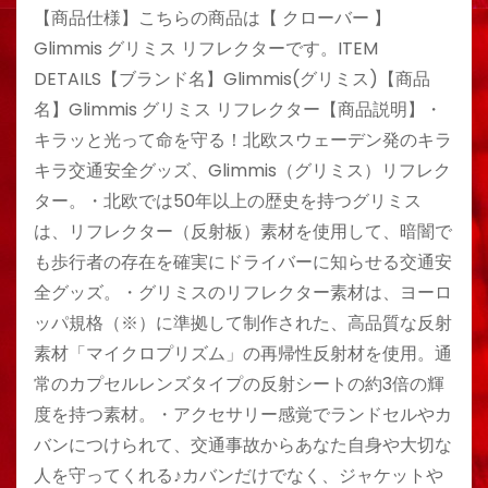
【商品仕様】こちらの商品は【 クローバー 】
Glimmis グリミス リフレクターです。ITEM
DETAILS【ブランド名】Glimmis(グリミス)【商品
名】Glimmis グリミス リフレクター【商品説明】・
キラッと光って命を守る！北欧スウェーデン発のキラ
キラ交通安全グッズ、Glimmis（グリミス）リフレク
ター。・北欧では50年以上の歴史を持つグリミス
は、リフレクター（反射板）素材を使用して、暗闇で
も歩行者の存在を確実にドライバーに知らせる交通安
全グッズ。・グリミスのリフレクター素材は、ヨーロ
ッパ規格（※）に準拠して制作された、高品質な反射
素材「マイクロプリズム」の再帰性反射材を使用。通
常のカプセルレンズタイプの反射シートの約3倍の輝
度を持つ素材。・アクセサリー感覚でランドセルやカ
バンにつけられて、交通事故からあなた自身や大切な
人を守ってくれる♪カバンだけでなく、ジャケットや