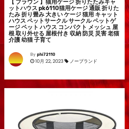
【 ブラウン 】猫用ケージ 折りたたみキャ
ットハウス pk6110猫用ケージ 通販 折りた
たみ 折り畳み 大きい ケージ 猫用 キャット
ハウス ペットサークル サークル ペットゲ
ージ ペット ハウス コンパクト メッシュ 屋
根 取り外せる 屋根付き 収納 防災 災害 老猫
介護 幼猫 子育て
By
phi72110
10月 22, 2023
ノーブランド