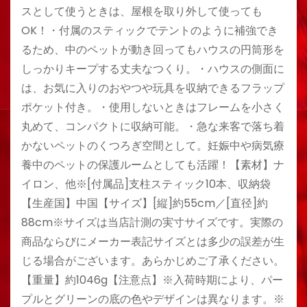
スとして使うときは、屋根を取り外して使っても
OK！・付属のスティックでテントのように補強でき
るため、中のペットが動き回ってもハウスの円筒形を
しっかりキープする丈夫なつくり。・ハウスの側面に
は、お気に入りのおやつや玩具を収納できるフラップ
ポケット付き。・使用しないときはフレームを小さく
丸めて、コンパクトに収納可能。・急な来客で落ち着
かないペットのくつろぎ空間として。妊娠中や病気療
養中のペットの保護ルームとしても活躍！【素材】ナ
イロン、他※[付属品]支柱スティック10本、収納袋
【生産国】中国【サイズ】[縦]約55cm／[直径]約
88cm※サイズは当店計測の実寸サイズです。実際の
商品ならびにメーカー表記サイズとは多少の誤差が生
じる場合がございます。あらかじめご了承ください。
【重量】約1046g【注意点】※入荷時期により、パー
プルとグリーンの底の色やデザインは異なります。※