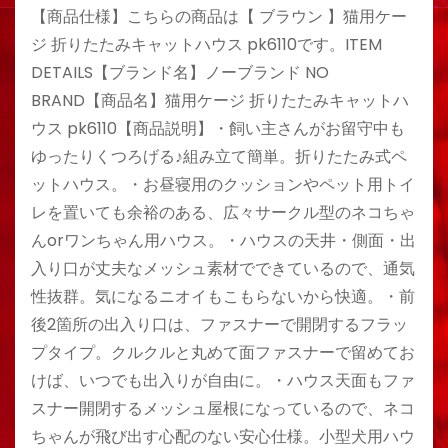
【商品仕様】こちらの商品は【 ブラウン 】猫用ケー
ジ 折りたたみキャットハウス pk6110です。ITEM
DETAILS【ブランド名】ノーブランド NO
BRAND【商品名】猫用ケージ 折りたたみキャットハ
ウス pk6110【商品説明】・飼い主さんがお留守中も
ゆったりくつろげる♪組み立て簡単。折りたたみ式ペ
ットハウス。・お昼寝用のクッションやペット用トイ
レを置いても余裕のある、広々サークル型のネコちゃ
んorワンちゃん用ハウス。・ハウスの天井・側面・出
入り口が丈夫なメッシュ素材でできているので、通気
性抜群。気になるニオイもこもらないから快適。・前
後2箇所の出入り口は、ファスナーで開閉するフラッ
プタイプ。クルクルと丸めて面ファスナーで留めてお
けば、いつでも出入りが自由に。・ハウス天面もファ
スナー開閉するメッシュ屋根になっているので、ネコ
ちゃんが飛び出す心配のない安心仕様。小型犬用ハウ