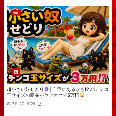
物販
超小さい奴せどり
│自宅にあるかも!? パチンコ
玉サイズの商品がヤフオクで3万円
7月 27, 2026