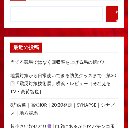
検
索
最近の投稿
当てる競馬ではなく回収率を上げる馬の選び方
地震対策から日常使いできる防災グッズまで！第30
回「震災対策技術展」横浜・レビュー［そなえる
TV・高荷智也］
8/1厳選｜高知10R｜20:20発走｜SYNAPSE｜シナプ
ス｜地方競馬
超小さい奴せどり
│自宅にあるかも!? パチンコ玉