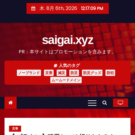
コ
木. 8月 6th, 2026
12:17:11 PM
ン
テ
ン
saigai.xyz
ツ
へ
PR：本サイトはプロモーションを含みます。
ス
キ
人気のタグ
ッ
ノーブランド
災害
減災
防災
防災グッズ
防犯
プ
ムームードメイン
災害