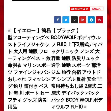
【 イエロー 】簡易
【 ブラック 】
投
型フローティングベ
BODYWOLF ボディウル
稿
ストライフジャケッ
フ FU10 上下2層式デイパ
ト 大人用 通販 フロ
ックリュック メンズ 大
ナ
ーティングベスト 救
容量 通販 防災リュック
ビ
命胴衣 マリンスポー
通学 通勤 スポーツ 部活
ツ ファインジャパン
ジム 旅行 合宿 アウトド
ゲ
おしゃれ フィッシン
ア シンプル 反射 安全 非
ー
グ 釣り 笛付き ベス
常用持ち出し袋 2層式 二
ト 海 川 ボート セー
層式 デイパック バック
シ
フティ グッズ 防災
パック BODY WOLF ボデ
ョ
用品
ィウルフ FU-10