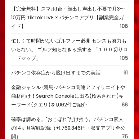
【完全無料】スマホ1台・顔出し声出し不要で月3〜
10万円 TikTok LIVE × パチンコアプリ【副業完全ガ
イド】
106
忙しくて時間がないゴルファー必見 センスも努力も
いらない。 ゴルフ知らなきゃ損する 「１００切りロ
ードマップ」
105
パチンコ依存症から脱け出すまでの実話
91
金融ジャンル･競馬･パチンコ関連アフィリエイトや
商材向け！Search Consoleに出る(検索された)キ
ーワード(クエリ)を1,062件ご紹介
88
確率は諦める。"おこぼれ"だけ拾う。パチンコ素人
の14ヶ月実戦記録（+1,769,346円・収支アプリ全公
開）
75