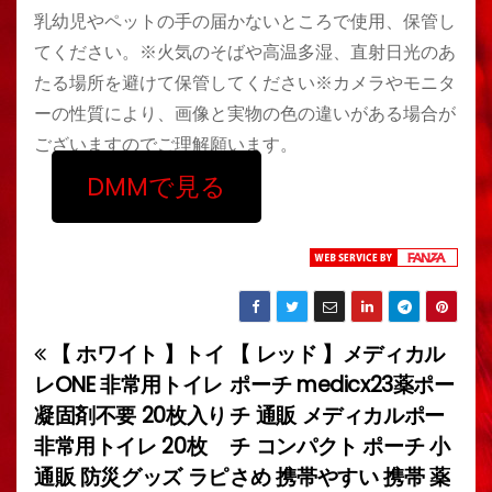
乳幼児やペットの手の届かないところで使用、保管し
てください。※火気のそばや高温多湿、直射日光のあ
たる場所を避けて保管してください※カメラやモニタ
ーの性質により、画像と実物の色の違いがある場合が
ございますのでご理解願います。
DMMで見る
【 ホワイト 】トイ
【 レッド 】メディカル
投
レONE 非常用トイレ
ポーチ medicx23薬ポー
稿
凝固剤不要 20枚入り
チ 通販 メディカルポー
非常用トイレ 20枚
チ コンパクト ポーチ 小
ナ
通販 防災グッズ ラピ
さめ 携帯やすい 携帯 薬