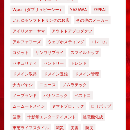
Wpc.（ダブリュピーシー）
YAZAWA
ZEPEAL
いわゆるソフトドリンクのお店
その他のメーカー
アイリスオーヤマ
アウトドアプロダクツ
アルファフーズ
ウェブホスティング
エレコム
コジット
サンワサプライ
スマイルキッズ
セキュリティ
セントリー
トレンド
ドメイン取得
ドメイン登録
ドメイン管理
ナカバヤシ
ニュース
ノムラテック
ノーブランド
パナソニック
ベストコ
ムームードメイン
ヤマトプロテック
ロリポップ
健康
十影堂エンターテイメント
旭電機化成
東芝ライフスタイル
減災
災害
防災