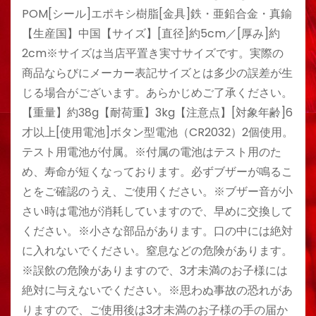
POM[シール]エポキシ樹脂[金具]鉄・亜鉛合金・真鍮
【生産国】中国【サイズ】[直径]約5cm／[厚み]約
2cm※サイズは当店平置き実寸サイズです。実際の
商品ならびにメーカー表記サイズとは多少の誤差が生
じる場合がございます。あらかじめご了承ください。
【重量】約38g【耐荷重】3kg【注意点】[対象年齢]6
才以上[使用電池]ボタン型電池（CR2032）2個使用。
テスト用電池が付属。※付属の電池はテスト用のた
め、寿命が短くなっております。必ずブザーが鳴るこ
とをご確認のうえ、ご使用ください。※ブザー音が小
さい時は電池が消耗していますので、早めに交換して
ください。※小さな部品があります。口の中には絶対
に入れないでください。窒息などの危険があります。
※誤飲の危険がありますので、3才未満のお子様には
絶対に与えないでください。※思わぬ事故の恐れがあ
りますので、ご使用後は3才未満のお子様の手の届か