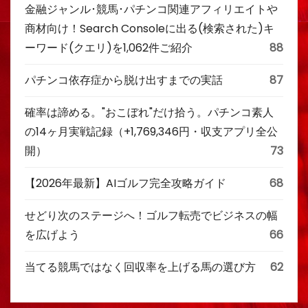
金融ジャンル･競馬･パチンコ関連アフィリエイトや
商材向け！Search Consoleに出る(検索された)キ
ーワード(クエリ)を1,062件ご紹介
88
パチンコ依存症から脱け出すまでの実話
87
確率は諦める。"おこぼれ"だけ拾う。パチンコ素人
の14ヶ月実戦記録（+1,769,346円・収支アプリ全公
開）
73
【2026年最新】AIゴルフ完全攻略ガイド
68
せどり次のステージへ！ゴルフ転売でビジネスの幅
を広げよう
66
当てる競馬ではなく回収率を上げる馬の選び方
62