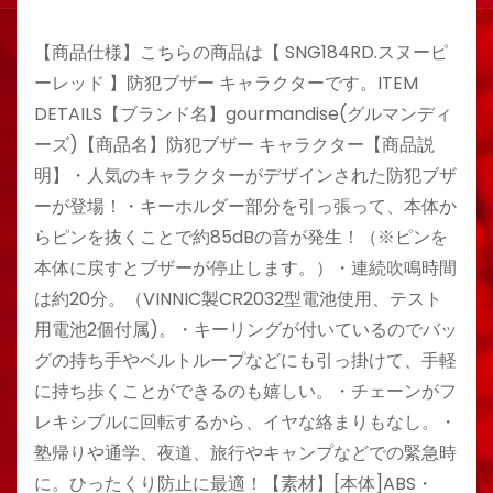
【商品仕様】こちらの商品は【 SNG184RD.スヌーピ
ーレッド 】防犯ブザー キャラクターです。ITEM
DETAILS【ブランド名】gourmandise(グルマンディ
ーズ)【商品名】防犯ブザー キャラクター【商品説
明】・人気のキャラクターがデザインされた防犯ブザ
ーが登場！・キーホルダー部分を引っ張って、本体か
らピンを抜くことで約85dBの音が発生！（※ピンを
本体に戻すとブザーが停止します。）・連続吹鳴時間
は約20分。（VINNIC製CR2032型電池使用、テスト
用電池2個付属)。・キーリングが付いているのでバッ
グの持ち手やベルトループなどにも引っ掛けて、手軽
に持ち歩くことができるのも嬉しい。・チェーンがフ
レキシブルに回転するから、イヤな絡まりもなし。・
塾帰りや通学、夜道、旅行やキャンプなどでの緊急時
に。ひったくり防止に最適！【素材】[本体]ABS・