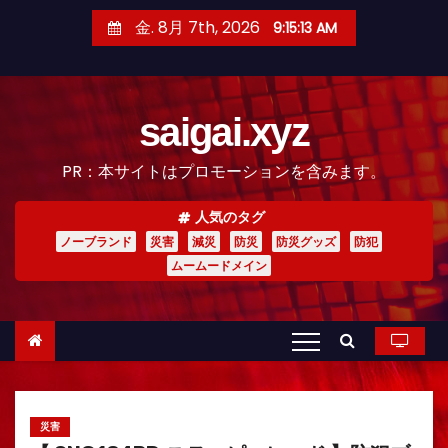
コ
金. 8月 7th, 2026
9:15:14 AM
ン
テ
ン
saigai.xyz
ツ
へ
PR：本サイトはプロモーションを含みます。
ス
キ
人気のタグ
ッ
ノーブランド
災害
減災
防災
防災グッズ
防犯
プ
ムームードメイン
災害