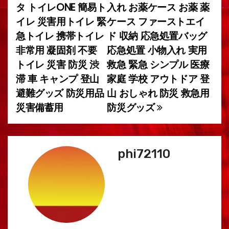
ビ
タ トイレONE 簡易ト
入れ お薬ケース お薬 薬
イレ 災害用トイレ 緊
ケース ファーストエイ
ゲ
急トイレ 携帯トイレ
ド 収納 応急処置バッグ
ー
非常用 凝固剤 不要
応急処置 小物入れ 実用
トイレ 災害 防災 渋
救急 緊急 シンプル 医療
シ
滞 車 キャンプ 登山
家庭 学校 アウトドア 登
ョ
避難グッズ 防災用品
山 おしゃれ 防災 救急用
災害備蓄用
防災グッズ
ン
phi72110