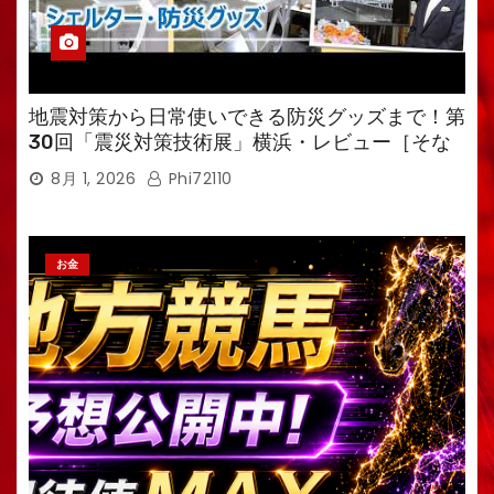
地震対策から日常使いできる防災グッズまで！第
30回「震災対策技術展」横浜・レビュー［そな
えるTV・高荷智也］
8月 1, 2026
Phi72110
お金