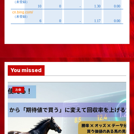
You missed
お金