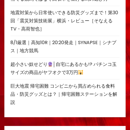
地震対策から日常使いできる防災グッズまで！第30
回「震災対策技術展」横浜・レビュー［そなえる
TV・高荷智也］
8/1厳選｜高知10R｜20:20発走｜SYNAPSE｜シナプ
ス｜地方競馬
超小さい奴せどり
│自宅にあるかも!? パチンコ玉
サイズの商品がヤフオクで3万円
巨大地震 帰宅困難 コンビニから買占められる食料
品・防災グッズとは？｜帰宅困難ステーションを解
説