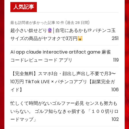
人気記事
最も訪問者が多かった記事 10 件 (過去 28 日間)
超小さい奴せどり
│自宅にあるかも!? パチンコ玉
サイズの商品がヤフオクで3万円
251
AI app claude Interactive artifact game 麻雀
コードレビュー コード アプリ
119
【完全無料】スマホ1台・顔出し声出し不要で月3〜
10万円 TikTok LIVE × パチンコアプリ【副業完全ガ
イド】
106
忙しくて時間がないゴルファー必見 センスも努力も
いらない。 ゴルフ知らなきゃ損する 「１００切りロ
ードマップ」
102