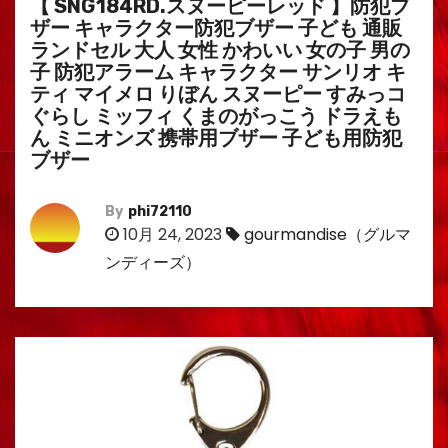
【 SNG184RD.スヌーピーレッド 】防犯ブ
ザー キャラクター防犯ブザー 子ども 通販
ランドセル 大人 女性 かわいい 女の子 男の
子 防犯アラーム キャラクター サンリオ キ
ティ マイメロ りぼん スヌーピー すみっコ
ぐらし ミッフィ くまのがっこう ドラえも
ん ミニオンズ 携帯用ブザー 子ども用防犯
ブザー
By
phi72110
10月 24, 2023
gourmandise（グルマ
ンディーズ）