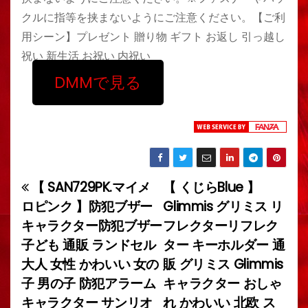
クルに指等を挟まないようにご注意ください。【ご利
用シーン】プレゼント 贈り物 ギフト お返し 引っ越し
祝い 新生活 お祝い 内祝い
DMMで見る
【 SAN729PK.マイメ
【 くじらBlue 】
投
ロピンク 】防犯ブザー
Glimmis グリミス リ
稿
キャラクター防犯ブザー
フレクターリフレク
子ども 通販 ランドセル
ター キーホルダー 通
ナ
大人 女性 かわいい 女の
販 グリミス Glimmis
ビ
子 男の子 防犯アラーム
キャラクター おしゃ
キャラクター サンリオ
れ かわいい 北欧 ス