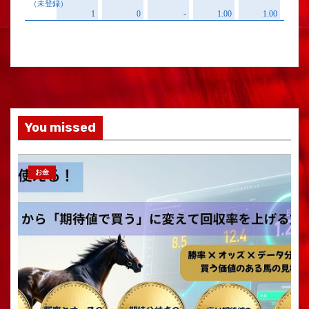
You missed
お金