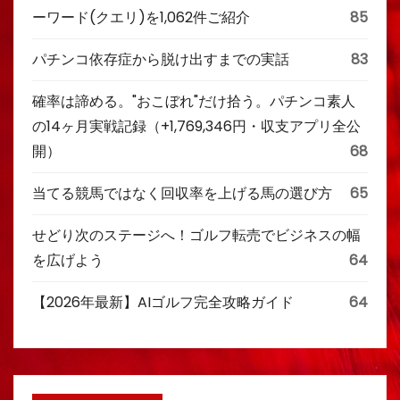
ーワード(クエリ)を1,062件ご紹介
85
パチンコ依存症から脱け出すまでの実話
83
確率は諦める。"おこぼれ"だけ拾う。パチンコ素人
の14ヶ月実戦記録（+1,769,346円・収支アプリ全公
開）
68
当てる競馬ではなく回収率を上げる馬の選び方
65
せどり次のステージへ！ゴルフ転売でビジネスの幅
を広げよう
64
【2026年最新】AIゴルフ完全攻略ガイド
64