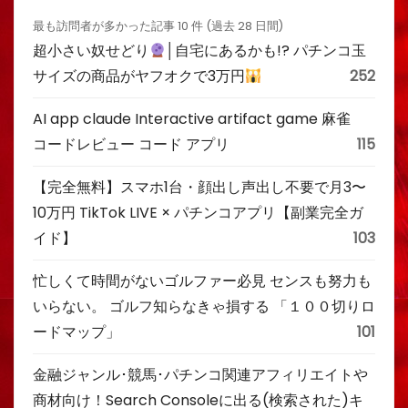
最も訪問者が多かった記事 10 件 (過去 28 日間)
超小さい奴せどり
│自宅にあるかも!? パチンコ玉
サイズの商品がヤフオクで3万円
252
AI app claude Interactive artifact game 麻雀
コードレビュー コード アプリ
115
【完全無料】スマホ1台・顔出し声出し不要で月3〜
10万円 TikTok LIVE × パチンコアプリ【副業完全ガ
イド】
103
忙しくて時間がないゴルファー必見 センスも努力も
いらない。 ゴルフ知らなきゃ損する 「１００切りロ
ードマップ」
101
金融ジャンル･競馬･パチンコ関連アフィリエイトや
商材向け！Search Consoleに出る(検索された)キ