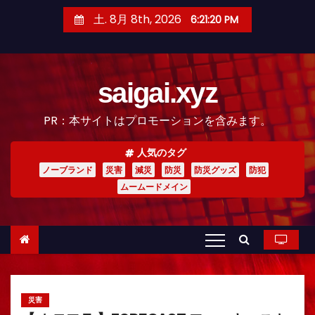
コ
土. 8月 8th, 2026
6:21:22 PM
ン
テ
ン
saigai.xyz
ツ
へ
PR：本サイトはプロモーションを含みます。
ス
キ
人気のタグ
ッ
ノーブランド
災害
減災
防災
防災グッズ
防犯
プ
ムームードメイン
災害