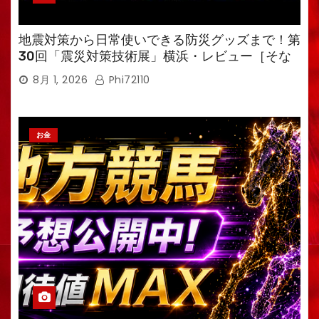
地震対策から日常使いできる防災グッズまで！第
30回「震災対策技術展」横浜・レビュー［そな
えるTV・高荷智也］
8月 1, 2026
Phi72110
お金