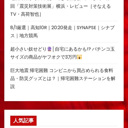
回「震災対策技術展」横浜・レビュー［そなえる
TV・高荷智也］
8/1厳選｜高知10R｜20:20発走｜SYNAPSE｜シナプ
ス｜地方競馬
超小さい奴せどり
│自宅にあるかも!? パチンコ玉
サイズの商品がヤフオクで3万円
巨大地震 帰宅困難 コンビニから買占められる食料
品・防災グッズとは？｜帰宅困難ステーションを解
説
人気記事