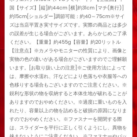
国【サイズ】[縦]約44cm [横]約31cm [マチ(奥行)]
約15cm[ショルダー]調節可能：約40～75cm※サイ
ズは当店平置き実寸サイズです。実際の商品とは多少
の誤差が生じる場合がございます。あらかじめご了承
ください。【重量】約455g【容量】約20リットル
【注意点】※カメラやモニターの性質により、画像と
実物の色の違いがある場合がございますのでご理解願
います。[お取り扱い上の注意]※ご使用方法によって
は、摩擦や水濡れ、汗などにより色落ちや衣服等への
色移りする場合もございますのでご注意ください。※
鋭利な形状の物を収納すると本体生地が破れることが
ありますのでおやめください。※過度に重いものを入
れたり、容量以上の物を詰めると破損の原因になりま
すのでおやめください。※ファスナーを開閉する際
は、スライダーを平行に正しく引くようにし、異物を
挟まないようにご注意ください。※ファスナーやバッ