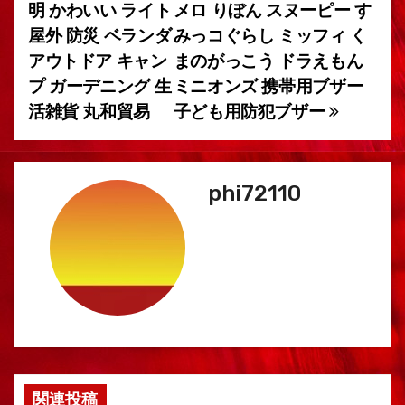
明 かわいい ライト
メロ りぼん スヌーピー す
ー
屋外 防災 ベランダ
みっコぐらし ミッフィ く
アウトドア キャン
まのがっこう ドラえもん
シ
プ ガーデニング 生
ミニオンズ 携帯用ブザー
ョ
活雑貨 丸和貿易
子ども用防犯ブザー
ン
phi72110
関連投稿