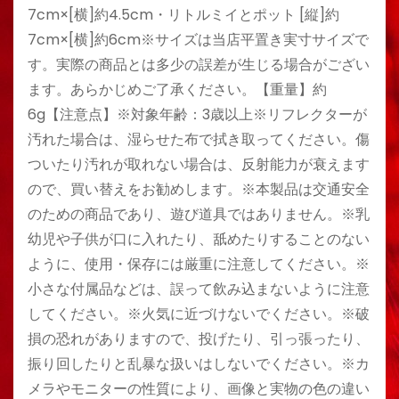
7cm×[横]約4.5cm・リトルミイとポット [縦]約
7cm×[横]約6cm※サイズは当店平置き実寸サイズで
す。実際の商品とは多少の誤差が生じる場合がござい
ます。あらかじめご了承ください。【重量】約
6g【注意点】※対象年齢：3歳以上※リフレクターが
汚れた場合は、湿らせた布で拭き取ってください。傷
ついたり汚れが取れない場合は、反射能力が衰えます
ので、買い替えをお勧めします。※本製品は交通安全
のための商品であり、遊び道具ではありません。※乳
幼児や子供が口に入れたり、舐めたりすることのない
ように、使用・保存には厳重に注意してください。※
小さな付属品などは、誤って飲み込まないように注意
してください。※火気に近づけないでください。※破
損の恐れがありますので、投げたり、引っ張ったり、
振り回したりと乱暴な扱いはしないでください。※カ
メラやモニターの性質により、画像と実物の色の違い