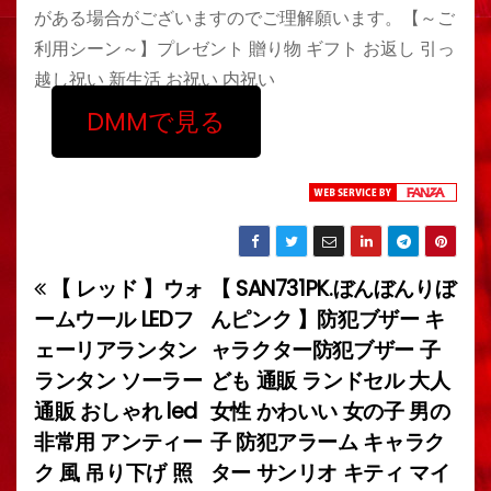
がある場合がございますのでご理解願います。【～ご
利用シーン～】プレゼント 贈り物 ギフト お返し 引っ
越し祝い 新生活 お祝い 内祝い
DMMで見る
【 レッド 】ウォ
【 SAN731PK.ぼんぼんりぼ
投
ームウール LEDフ
んピンク 】防犯ブザー キ
稿
ェーリアランタン
ャラクター防犯ブザー 子
ランタン ソーラー
ども 通販 ランドセル 大人
ナ
通販 おしゃれ led
女性 かわいい 女の子 男の
ビ
非常用 アンティー
子 防犯アラーム キャラク
ク 風 吊り下げ 照
ター サンリオ キティ マイ
ゲ