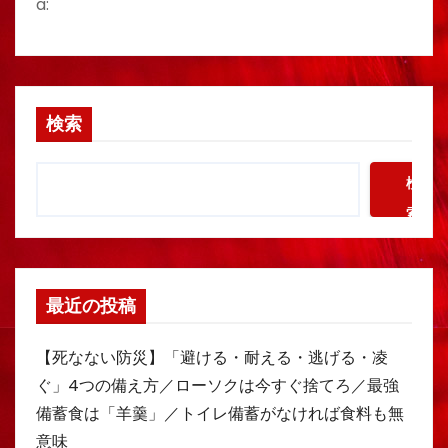
a:
検索
検
索
最近の投稿
【死なない防災】「避ける・耐える・逃げる・凌
ぐ」4つの備え方／ローソクは今すぐ捨てろ／最強
備蓄食は「羊羹」／トイレ備蓄がなければ食料も無
意味