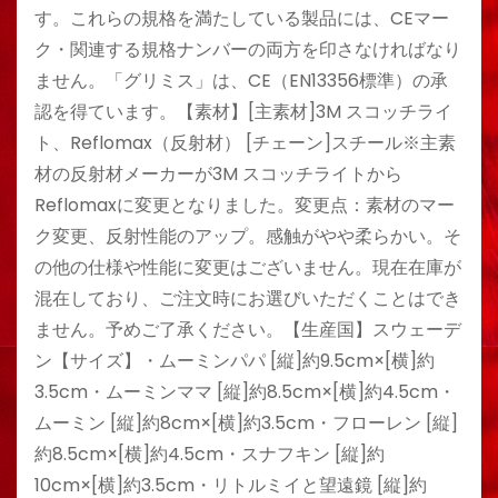
す。これらの規格を満たしている製品には、CEマー
ク・関連する規格ナンバーの両方を印さなければなり
ません。「グリミス」は、CE（EN13356標準）の承
認を得ています。【素材】[主素材]3M スコッチライ
ト、Reflomax（反射材） [チェーン]スチール※主素
材の反射材メーカーが3M スコッチライトから
Reflomaxに変更となりました。変更点：素材のマー
ク変更、反射性能のアップ。感触がやや柔らかい。そ
の他の仕様や性能に変更はございません。現在在庫が
混在しており、ご注文時にお選びいただくことはでき
ません。予めご了承ください。【生産国】スウェーデ
ン【サイズ】・ムーミンパパ [縦]約9.5cm×[横]約
3.5cm・ムーミンママ [縦]約8.5cm×[横]約4.5cm・
ムーミン [縦]約8cm×[横]約3.5cm・フローレン [縦]
約8.5cm×[横]約4.5cm・スナフキン [縦]約
10cm×[横]約3.5cm・リトルミイと望遠鏡 [縦]約