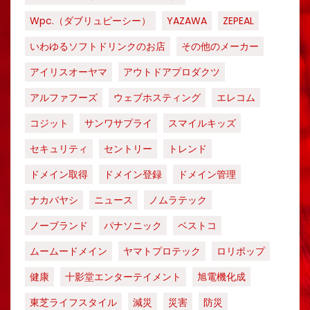
Wpc.（ダブリュピーシー）
YAZAWA
ZEPEAL
いわゆるソフトドリンクのお店
その他のメーカー
アイリスオーヤマ
アウトドアプロダクツ
アルファフーズ
ウェブホスティング
エレコム
コジット
サンワサプライ
スマイルキッズ
セキュリティ
セントリー
トレンド
ドメイン取得
ドメイン登録
ドメイン管理
ナカバヤシ
ニュース
ノムラテック
ノーブランド
パナソニック
ベストコ
ムームードメイン
ヤマトプロテック
ロリポップ
健康
十影堂エンターテイメント
旭電機化成
東芝ライフスタイル
減災
災害
防災