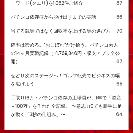
ーワード(クエリ)を1,062件ご紹介
87
パチンコ依存症から脱け出すまでの実話
86
当てる競馬ではなく回収率を上げる馬の選び方
70
確率は諦める。"おこぼれ"だけ拾う。パチンコ素人
の14ヶ月実戦記録（+1,769,346円・収支アプリ全公
開）
67
せどり次のステージへ！ゴルフ転売でビジネスの幅
を広げよう
65
手取り16万・パチンコ依存の工場員が、1年で「資産
＋100万」を作れた全記録。 〜意志力0でも勝手に足
が動く「3秒の仕組み」〜
64