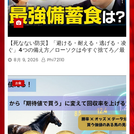
【死なない防災】「避ける・耐える・逃げる・凌
ぐ」4つの備え方／ローソクは今すぐ捨てろ／最
強備蓄食は「羊羹」／トイレ備蓄がなければ食料
8月 9, 2026
Phi72110
も無意味
お金