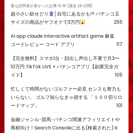
最も訪問者が多かった記事 10 件 (過去 28 日間)
超小さい奴せどり
│自宅にあるかも!? パチンコ玉
サイズの商品がヤフオクで3万円
255
AI app claude Interactive artifact game 麻雀
コードレビュー コード アプリ
117
【完全無料】スマホ1台・顔出し声出し不要で月3〜
10万円 TikTok LIVE × パチンコアプリ【副業完全ガ
イド】
105
忙しくて時間がないゴルファー必見 センスも努力も
いらない。 ゴルフ知らなきゃ損する 「１００切りロ
ードマップ」
101
金融ジャンル･競馬･パチンコ関連アフィリエイトや
商材向け！Search Consoleに出る(検索された)キ