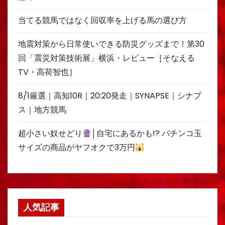
当てる競馬ではなく回収率を上げる馬の選び方
地震対策から日常使いできる防災グッズまで！第30
回「震災対策技術展」横浜・レビュー［そなえる
TV・高荷智也］
8/1厳選｜高知10R｜20:20発走｜SYNAPSE｜シナプ
ス｜地方競馬
超小さい奴せどり
│自宅にあるかも!? パチンコ玉
サイズの商品がヤフオクで3万円
人気記事