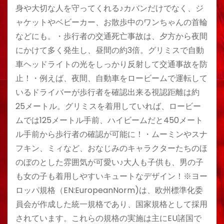
身や大切な人を守ってくれる♪カバンだけでなく、ジ
ャケットやベビーカー、お散歩中のワンちゃんの首輪
などにも。・歩行者の交通死亡事故は、夕方から夜間
にかけて多く発生し、昼間の約3倍。グリミスで自動
車ヘッドライトの光をしっかり反射して交通事故を防
止！・例えば、夜間、自動車をロービームで運転して
いるドライバーが歩行者を確認出来る視認距離は約
25メートル。グリミスを着用していれば、ロービー
ムでは125メートル手前、ハイビームだと450メート
ル手前から歩行者の確認が可能に！・ムーミンやスナ
フキン、ミィなど、おなじみのキャラクターたちのほ
のぼのとした雰囲気が可愛い♪大人も子供も、男の子
も女の子も着用しやすいキュートなデザイン！※ヨー
ロッパ規格（EN:EuropeanNorm)は、欧州標準化委
員会が作成した統一規格であり、国家規格として採用
されています。これらの規格の実施は主にEU諸国で