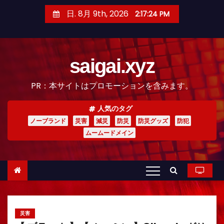
コ
日. 8月 9th, 2026
2:17:26 PM
ン
テ
ン
saigai.xyz
ツ
へ
PR：本サイトはプロモーションを含みます。
ス
キ
人気のタグ
ッ
ノーブランド
災害
減災
防災
防災グッズ
防犯
プ
ムームードメイン
災害