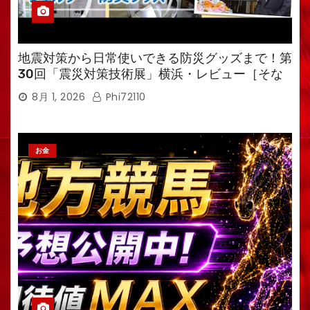
地震対策から日常使いできる防災グッズまで！第
30回「震災対策技術展」横浜・レビュー［そな
えるTV・高荷智也］
8月 1, 2026
Phi72110
お金