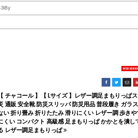
3i8y
【 チャコール 】【 Lサイズ 】レザー調足まもりっぱス
災 通販 安全靴 防災スリッパ 防災用品 普段履き ガラス
ない 折り畳み 折りたたみ 滑りにくい レザー調 歩きや
にくい コンパクト 高級感 足まもりっぱ かかとを潰し
る レザー調足まもりっぱ