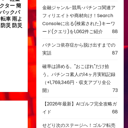
クター 簡
金融ジャンル･競馬･パチンコ関連ア
 バックパ
フィリエイトや商材向け！Search
自転車 雨よ
Consoleに出る(検索された)キーワ
 防災 防災
ード(クエリ)を1,062件ご紹介
88
パチンコ依存症から脱け出すまでの
実話
87
確率は諦める。"おこぼれ"だけ拾
う。パチンコ素人の14ヶ月実戦記録
（+1,769,346円・収支アプリ全公
開）
73
【2026年最新】AIゴルフ完全攻略ガ
イド
68
せどり次のステージへ！ゴルフ転売