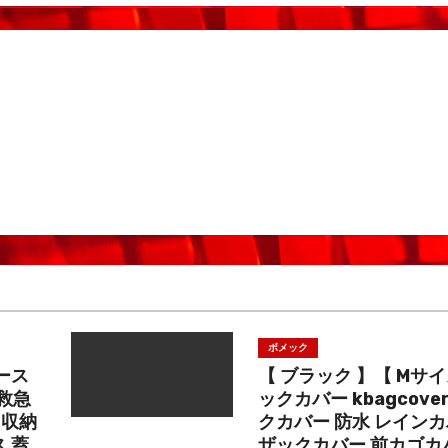
ボメック
ース
【 ブラック 】【 Mサ
2救急
ックカバー kbagcove
 収納
クカバー 防水 レインカ
 蓋
ザックカバー 前カゴカ