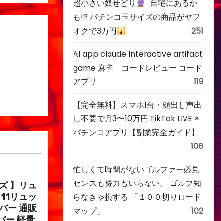
超小さい奴せどり
│自宅にあるか
も!? パチンコ玉サイズの商品がヤフ
オクで3万円
251
AI app claude Interactive artifact
game 麻雀 コードレビュー コード
アプリ
119
【完全無料】スマホ1台・顔出し声出
し不要で月3〜10万円 TikTok LIVE ×
パチンコアプリ【副業完全ガイド】
106
忙しくて時間がないゴルファー必見
センスも努力もいらない。 ゴルフ知
イズ 】リュ
r11リュッ
らなきゃ損する 「１００切りロード
バー 通販
マップ」
102
バー 軽量