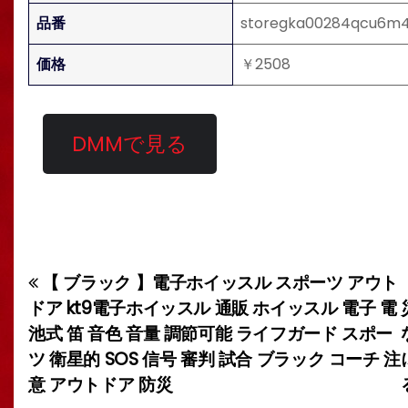
品番
storegka00284qcu6m4
価格
￥2508
DMMで見る
【 ブラック 】電子ホイッスル スポーツ アウト
投
ドア kt9電子ホイッスル 通販 ホイッスル 電子 電
稿
池式 笛 音色 音量 調節可能 ライフガード スポー
ツ 衛星的 SOS 信号 審判 試合 ブラック コーチ 注
ナ
意 アウトドア 防災
ビ