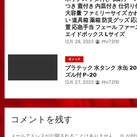
つき 蓋付き 内皿付き 仕切り
大容量 ファミリーサイズ か
い 道具箱 薬箱 防災グッズ 
置 応急手当 フェール ファー
エイドボックス Lサイズ
12月 28, 2023
Phi72110
ボメック
プラテック 水タンク 水缶 20
ズル付 P-20
12月 27, 2023
Phi72110
コメントを残す
メールアドレスが公開されることはありません。
※
が付