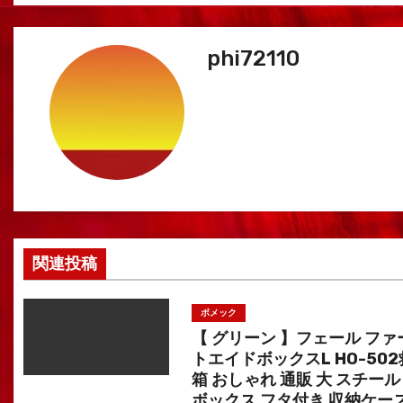
ゲ
phi72110
ー
シ
ョ
ン
関連投稿
ボメック
【 グリーン 】フェール ファ
トエイドボックスL HO-50
箱 おしゃれ 通販 大 スチール
ボックス フタ付き 収納ケース