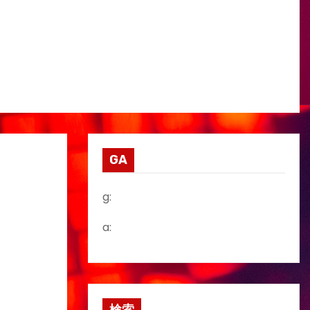
GA
g:
a: