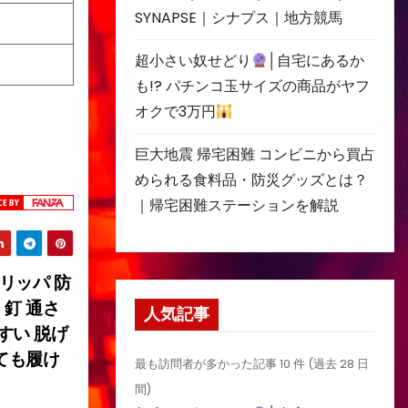
SYNAPSE｜シナプス｜地方競馬
超小さい奴せどり
│自宅にあるか
も!? パチンコ玉サイズの商品がヤフ
オクで3万円
巨大地震 帰宅困難 コンビニから買占
められる食料品・防災グッズとは？
｜帰宅困難ステーションを解説
リッパ 防
 釘 通さ
人気記事
すい 脱げ
ても履け
最も訪問者が多かった記事 10 件 (過去 28 日
間)