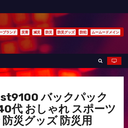
ーブランド
災害
減災
防災
防災グッズ
防犯
ムームードメイン
ast9100 バックパック
 40代 おしゃれ スポーツ
行 防災グッズ 防災用