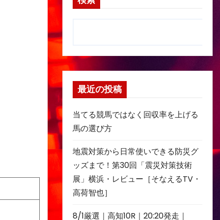
検索
最近の投稿
当てる競馬ではなく回収率を上げる
馬の選び方
地震対策から日常使いできる防災グ
ッズまで！第30回「震災対策技術
展」横浜・レビュー［そなえるTV・
高荷智也］
8/1厳選｜高知10R｜20:20発走｜