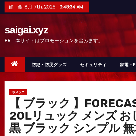
コ
金. 8月 7th, 2026
9:48:35 AM
ン
テ
saigai.xyz
ン
ツ
PR：本サイトはプロモーションを含みます。
へ
ス
キ
防犯・防災グッズ
セキュリティ
家電・
ッ
プ
ボメック
【 ブラック 】FORECA
20Lリュック メンズ お
黒 ブラック シンプル 無