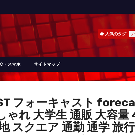
人気のタグ
ノ
PC・スマホ
サイトマップ
ST フォーキャスト forec
しゃれ 大学生 通販 大容量
地 スクエア 通勤 通学 旅