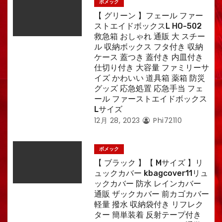
ボメック
【 グリーン 】フェール ファー
ストエイドボックスL HO-502
救急箱 おしゃれ 通販 大 スチー
ル 収納ボックス フタ付き 収納
ケース 蓋つき 蓋付き 内皿付き
仕切り付き 大容量 ファミリーサ
イズ かわいい 道具箱 薬箱 防災
グッズ 応急処置 応急手当 フェ
ール ファーストエイドボックス
Lサイズ
12月 28, 2023
Phi72110
ボメック
【 ブラック 】【 Mサイズ 】リ
ュックカバー kbagcover11リュ
ックカバー 防水 レインカバー
通販 ザックカバー 前カゴカバー
軽量 撥水 収納袋付き リフレク
ター 簡単装着 反射テープ付き