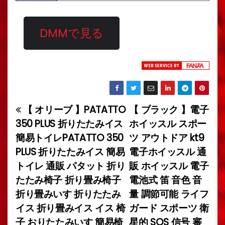
DMMで見る
【 オリーブ 】PATATTO
【 ブラック 】電子
投
350 PLUS 折りたたみイス
ホイッスル スポー
稿
簡易トイレPATATTO 350
ツ アウトドア kt9
PLUS 折りたたみイス 簡易
電子ホイッスル 通
ナ
トイレ 通販 パタット 折り
販 ホイッスル 電子
ビ
たたみ椅子 折り畳み椅子
電池式 笛 音色 音
折り畳みいす 折りたたみ
量 調節可能 ライフ
ゲ
イス 折り畳みイス イス 椅
ガード スポーツ 衛
ー
子 おりたたみいす 簡易椅
星的 SOS 信号 審