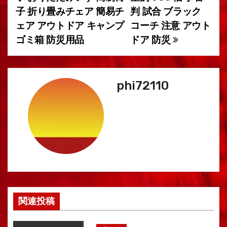
子 折り畳みチェア 簡易チ
判 試合 ブラック
シ
ェア アウトドア キャンプ
コーチ 注意 アウト
ョ
ゴミ箱 防災用品
ドア 防災
ン
phi72110
関連投稿