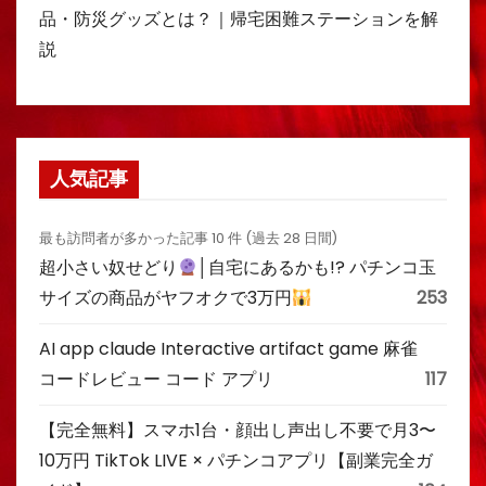
品・防災グッズとは？｜帰宅困難ステーションを解
説
人気記事
最も訪問者が多かった記事 10 件 (過去 28 日間)
超小さい奴せどり
│自宅にあるかも!? パチンコ玉
サイズの商品がヤフオクで3万円
253
AI app claude Interactive artifact game 麻雀
コードレビュー コード アプリ
117
【完全無料】スマホ1台・顔出し声出し不要で月3〜
10万円 TikTok LIVE × パチンコアプリ【副業完全ガ