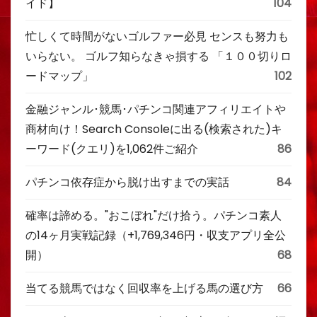
イド】
104
忙しくて時間がないゴルファー必見 センスも努力も
いらない。 ゴルフ知らなきゃ損する 「１００切りロ
ードマップ」
102
金融ジャンル･競馬･パチンコ関連アフィリエイトや
商材向け！Search Consoleに出る(検索された)キ
ーワード(クエリ)を1,062件ご紹介
86
パチンコ依存症から脱け出すまでの実話
84
確率は諦める。"おこぼれ"だけ拾う。パチンコ素人
の14ヶ月実戦記録（+1,769,346円・収支アプリ全公
開）
68
当てる競馬ではなく回収率を上げる馬の選び方
66