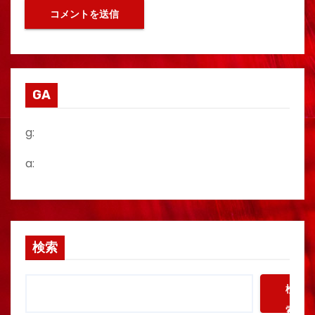
GA
g:
a:
検索
検
索