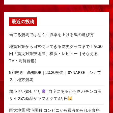
最近の投稿
当てる競馬ではなく回収率を上げる馬の選び方
地震対策から日常使いできる防災グッズまで！第30
回「震災対策技術展」横浜・レビュー［そなえる
TV・高荷智也］
8/1厳選｜高知10R｜20:20発走｜SYNAPSE｜シナプ
ス｜地方競馬
超小さい奴せどり
│自宅にあるかも!? パチンコ玉
サイズの商品がヤフオクで3万円
巨大地震 帰宅困難 コンビニから買占められる食料