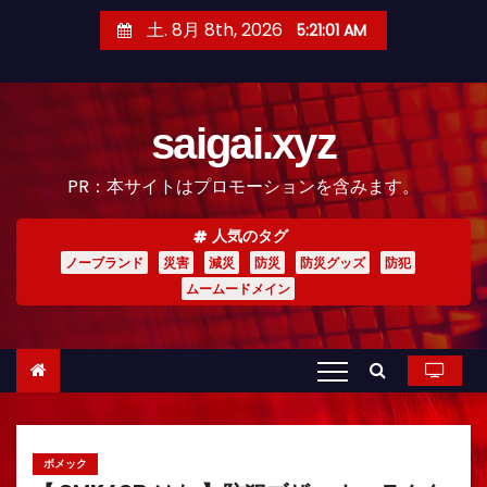
コ
土. 8月 8th, 2026
5:21:02 AM
ン
テ
ン
saigai.xyz
ツ
へ
PR：本サイトはプロモーションを含みます。
ス
キ
人気のタグ
ッ
ノーブランド
災害
減災
防災
防災グッズ
防犯
プ
ムームードメイン
ボメック