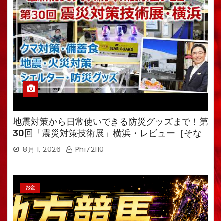
地震対策から日常使いできる防災グッズまで！第
30回「震災対策技術展」横浜・レビュー［そな
えるTV・高荷智也］
8月 1, 2026
Phi72110
お金