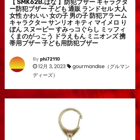
【 SMK62B.はな 】防犯ブザー キャラクタ
ー防犯ブザー 子ども 通販 ランドセル 大人
女性 かわいい 女の子 男の子 防犯アラーム
キャラクター サンリオ キティ マイメロ り
ぼん スヌーピー すみっコぐらし ミッフィ
くまのがっこう ドラえもん ミニオンズ 携
帯用ブザー 子ども用防犯ブザー
By
phi72110
12月 3, 2023
gourmandise（グルマン
ディーズ）