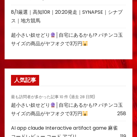
8/1厳選｜高知10R｜20:20発走｜SYNAPSE｜シナプ
ス｜地方競馬
超小さい奴せどり
│自宅にあるかも!? パチンコ玉
サイズの商品がヤフオクで3万円
人気記事
最も訪問者が多かった記事 10 件 (過去 28 日間)
超小さい奴せどり
│自宅にあるかも!? パチンコ玉
サイズの商品がヤフオクで3万円
258
AI app claude Interactive artifact game 麻雀
コードレビュー コード アプリ
119