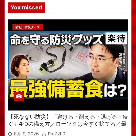
You missed
防犯・防災グッズ
【死なない防災】「避ける・耐える・逃げる・凌
ぐ」4つの備え方／ローソクは今すぐ捨てろ／最
強備蓄食は「羊羹」／トイレ備蓄がなければ食料
8月 9, 2026
Phi72110