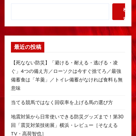
検
索
最近の投稿
【死なない防災】「避ける・耐える・逃げる・凌
ぐ」4つの備え方／ローソクは今すぐ捨てろ／最強
備蓄食は「羊羹」／トイレ備蓄がなければ食料も無
意味
当てる競馬ではなく回収率を上げる馬の選び方
地震対策から日常使いできる防災グッズまで！第30
回「震災対策技術展」横浜・レビュー［そなえる
TV・高荷智也］