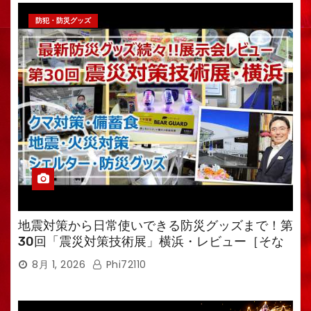
防犯・防災グッズ
地震対策から日常使いできる防災グッズまで！第
30回「震災対策技術展」横浜・レビュー［そな
えるTV・高荷智也］
8月 1, 2026
Phi72110