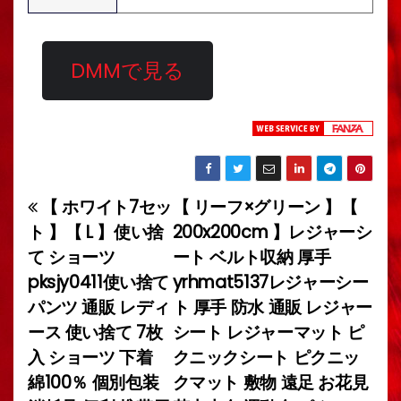
DMMで見る
【 ホワイト7セッ
【 リーフ×グリーン 】【
投
ト 】【 L 】使い捨
200x200cm 】レジャーシ
稿
て ショーツ
ート ベルト収納 厚手
pksjy0411使い捨て
yrhmat5137レジャーシー
ナ
パンツ 通販 レディ
ト 厚手 防水 通販 レジャー
ビ
ース 使い捨て 7枚
シート レジャーマット ピ
入 ショーツ 下着
クニックシート ピクニッ
ゲ
綿100％ 個別包装
クマット 敷物 遠足 お花見