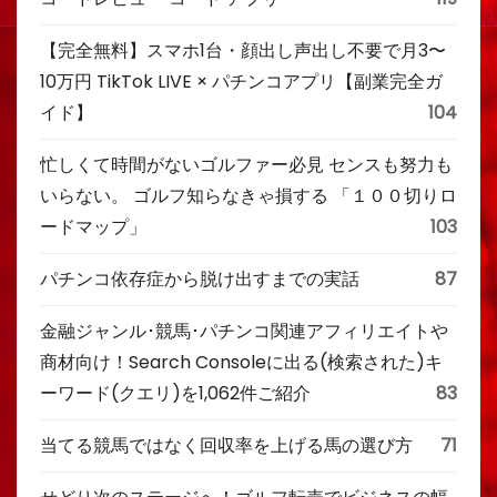
【完全無料】スマホ1台・顔出し声出し不要で月3〜
10万円 TikTok LIVE × パチンコアプリ【副業完全ガ
イド】
104
忙しくて時間がないゴルファー必見 センスも努力も
いらない。 ゴルフ知らなきゃ損する 「１００切りロ
ードマップ」
103
パチンコ依存症から脱け出すまでの実話
87
金融ジャンル･競馬･パチンコ関連アフィリエイトや
商材向け！Search Consoleに出る(検索された)キ
ーワード(クエリ)を1,062件ご紹介
83
当てる競馬ではなく回収率を上げる馬の選び方
71