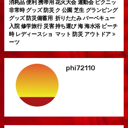
ー
消耗品 便利 携帯用
花火大会 運動会 ピクニッ
非常時 グッズ 防災
ク 公園 芝生 グランピング
シ
グッズ 防災備蓄用
折りたたみ バーベキュー
ョ
入院 修学旅行 災害
持ち運び 海 海水浴 ビーチ
時 レディースショ
マット 防災 アウトドア
ン
ーツ
phi72110