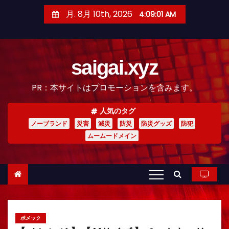
コ
月. 8月 10th, 2026
4:09:03 AM
ン
テ
ン
saigai.xyz
ツ
へ
PR：本サイトはプロモーションを含みます。
ス
キ
人気のタグ
ッ
ノーブランド
災害
減災
防災
防災グッズ
防犯
プ
ムームードメイン
ボメック