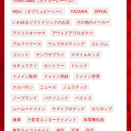
TIGER LABEL（タイガーレーベル）
Wpc.（ダブリュピーシー）
YAZAWA
ZEPEAL
いわゆるソフトドリンクのお店
その他のメーカー
アイリスオーヤマ
アウトドアプロダクツ
アルファフーズ
ウェブホスティング
エレコム
コジット
サンワサプライ
スマイルキッズ
セキュリティ
セントリー
トレンド
ドメイン取得
ドメイン登録
ドメイン管理
ナカバヤシ
ニュース
ノムラテック
ノーブランド
パナソニック
ベストコ
ムームードメイン
ヤマトプロテック
ロリポップ
健康
十影堂エンターテイメント
旭電機化成
東芝ライフスタイル
減災
災害
防災