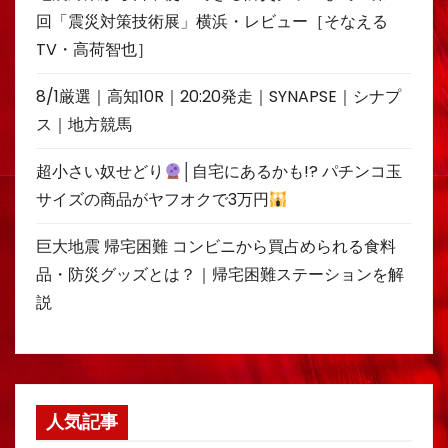
回「震災対策技術展」横浜・レビュー［そなえる
TV・高荷智也］
8/1厳選｜高知10R｜20:20発走｜SYNAPSE｜シナプ
ス｜地方競馬
超小さい奴せどり
│自宅にあるかも!? パチンコ玉
サイズの商品がヤフオクで3万円
巨大地震 帰宅困難 コンビニから買占められる食料
品・防災グッズとは？｜帰宅困難ステーションを解
説
人気記事