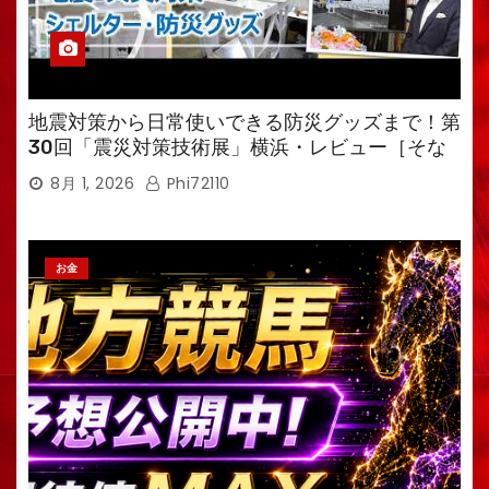
地震対策から日常使いできる防災グッズまで！第
30回「震災対策技術展」横浜・レビュー［そな
えるTV・高荷智也］
8月 1, 2026
Phi72110
お金