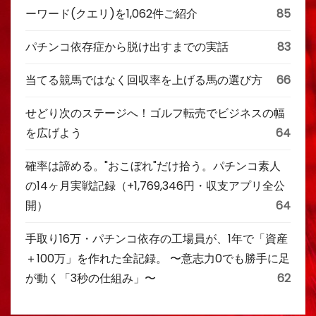
ーワード(クエリ)を1,062件ご紹介
85
パチンコ依存症から脱け出すまでの実話
83
当てる競馬ではなく回収率を上げる馬の選び方
66
せどり次のステージへ！ゴルフ転売でビジネスの幅
を広げよう
64
確率は諦める。"おこぼれ"だけ拾う。パチンコ素人
の14ヶ月実戦記録（+1,769,346円・収支アプリ全公
開）
64
手取り16万・パチンコ依存の工場員が、1年で「資産
＋100万」を作れた全記録。 〜意志力0でも勝手に足
が動く「3秒の仕組み」〜
62