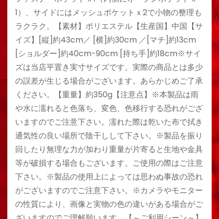
1）、サイドにはメッシュポケットｘ2で小物の整理も
ラクラク。【素材】ポリエステル【生産国】中国【サ
イズ】[縦]約43cm／ [横]約30cm ／[マチ]約13cm
[ショルダー]約40cm-90cm [持ち手]約18cm※サイ
ズは当店平置き実寸サイズです。実際の商品とは多少
の誤差が生じる場合がございます。あらかじめご了承
ください。【重量】約350g【注意点】※本製品は雨
や水に濡れると色落ち、変色、色移行する恐れがござ
いますのでご注意下さい。濡れた際は乾いた布で拭き
通気性の良い場所で陰干しして下さい。※製品を振り
回したり無理な力が加わり重量が片寄ると生地や金具
等が破損する場合もございます。ご使用の際はご注意
下さい。※製品の使用上によっては思わぬ事故の恐れ
がございますのでご注意下さい。※カメラやモニター
の性質により、画像と実物の色の違いがある場合がご
ざいますのでご理解願います。【～ご利用シーン～】