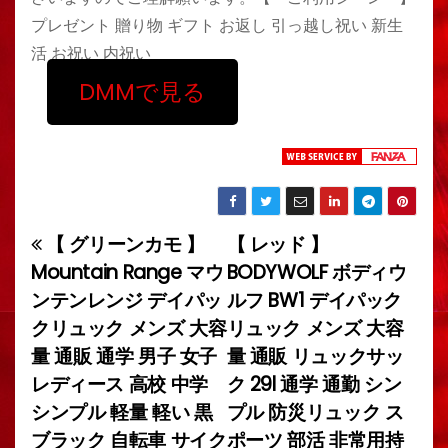
プレゼント 贈り物 ギフト お返し 引っ越し祝い 新生
活 お祝い 内祝い
DMMで見る
【 グリーンカモ 】
【 レッド 】
投
Mountain Range マウ
BODYWOLF ボディウ
稿
ンテンレンジ デイパッ
ルフ BW1 デイパック
クリュック メンズ 大容
リュック メンズ 大容
ナ
量 通販 通学 男子 女子
量 通販 リュックサッ
ビ
レディース 高校 中学
ク 29l 通学 通勤 シン
シンプル 軽量 軽い 黒
プル 防災リュック ス
ゲ
ブラック 自転車 サイク
ポーツ 部活 非常用持