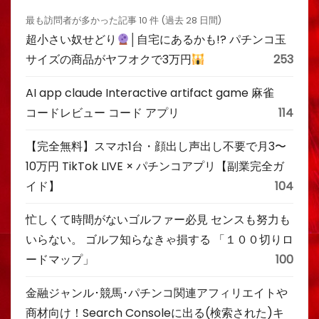
最も訪問者が多かった記事 10 件 (過去 28 日間)
超小さい奴せどり
│自宅にあるかも!? パチンコ玉
サイズの商品がヤフオクで3万円
253
AI app claude Interactive artifact game 麻雀
コードレビュー コード アプリ
114
【完全無料】スマホ1台・顔出し声出し不要で月3〜
10万円 TikTok LIVE × パチンコアプリ【副業完全ガ
イド】
104
忙しくて時間がないゴルファー必見 センスも努力も
いらない。 ゴルフ知らなきゃ損する 「１００切りロ
ードマップ」
100
金融ジャンル･競馬･パチンコ関連アフィリエイトや
商材向け！Search Consoleに出る(検索された)キ