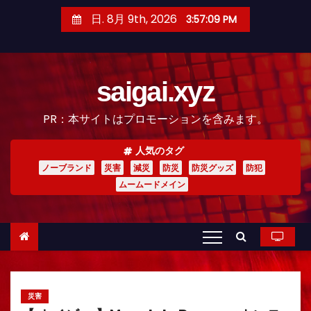
コ
日. 8月 9th, 2026
3:57:10 PM
ン
テ
ン
saigai.xyz
ツ
へ
PR：本サイトはプロモーションを含みます。
ス
キ
人気のタグ
ッ
ノーブランド
災害
減災
防災
防災グッズ
防犯
プ
ムームードメイン
災害