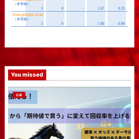
You missed
お金