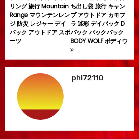
ー
リング 旅行 Mountain
ち出し袋 旅行 キャン
Range マウンテンレン
プ アウトドア カモフ
シ
ジ 防災 レジャー デイ
ラ 迷彩 デイパック D
ョ
パック アウトドア スポ
パック バックパック
ーツ
BODY WOLF ボディウ
ン
phi72110