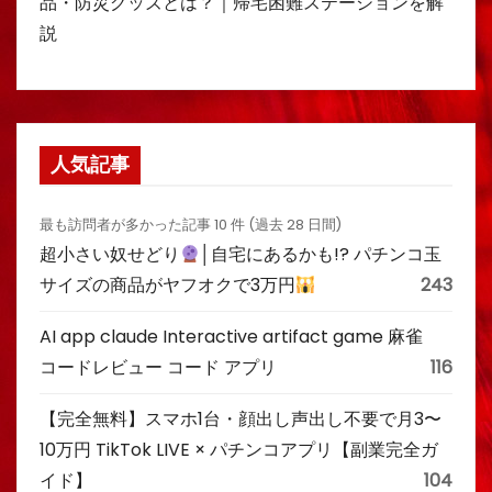
品・防災グッズとは？｜帰宅困難ステーションを解
説
人気記事
最も訪問者が多かった記事 10 件 (過去 28 日間)
超小さい奴せどり
│自宅にあるかも!? パチンコ玉
サイズの商品がヤフオクで3万円
243
AI app claude Interactive artifact game 麻雀
コードレビュー コード アプリ
116
【完全無料】スマホ1台・顔出し声出し不要で月3〜
10万円 TikTok LIVE × パチンコアプリ【副業完全ガ
イド】
104