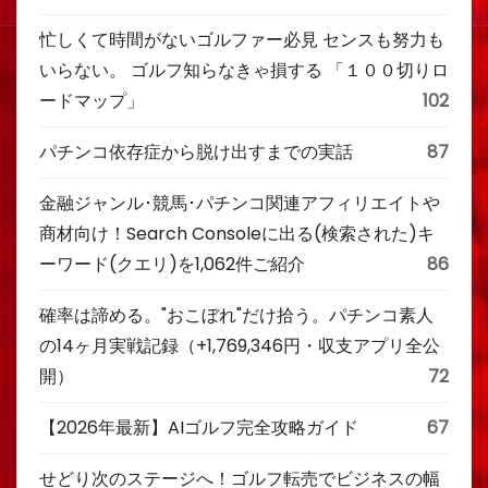
忙しくて時間がないゴルファー必見 センスも努力も
いらない。 ゴルフ知らなきゃ損する 「１００切りロ
ードマップ」
102
パチンコ依存症から脱け出すまでの実話
87
金融ジャンル･競馬･パチンコ関連アフィリエイトや
商材向け！Search Consoleに出る(検索された)キ
ーワード(クエリ)を1,062件ご紹介
86
確率は諦める。"おこぼれ"だけ拾う。パチンコ素人
の14ヶ月実戦記録（+1,769,346円・収支アプリ全公
開）
72
【2026年最新】AIゴルフ完全攻略ガイド
67
せどり次のステージへ！ゴルフ転売でビジネスの幅