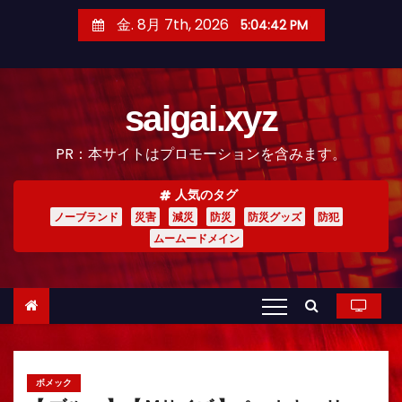
コ
金. 8月 7th, 2026
5:04:44 PM
ン
テ
ン
saigai.xyz
ツ
へ
PR：本サイトはプロモーションを含みます。
ス
キ
人気のタグ
ッ
ノーブランド
災害
減災
防災
防災グッズ
防犯
プ
ムームードメイン
ボメック