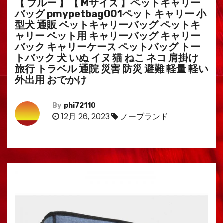
【 ブルー 】【 Mサイズ 】ペットキャリー
バッグ pmypetbag001ペット キャリー 小
型犬 通販 ペットキャリーバッグ ペットキ
ャリー ペット用 キャリーバッグ キャリー
バック キャリーケース ペットバッグ トー
トバック 犬 いぬ イヌ 猫 ねこ ネコ 肩掛け
旅行 トラベル 通院 災害 防災 避難 軽量 軽い
外出用 おでかけ
By
phi72110
12月 26, 2023
ノーブランド