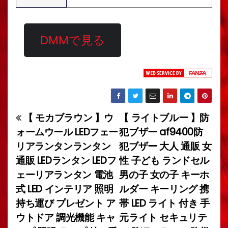
DMMで見る
【 モカブラウン 】ウ
【 ライトブルー 】防
投
ォームウール LEDフェー
犯ブザー af9400防
稿
リアランタンランタン
犯ブザー 大人 通販 女
通販 LEDランタン LEDフ
性 子ども ランドセル
ナ
ェーリアランタン 電池
男の子 女の子 キーホ
ビ
式 LED インテリア 照明
ルダー キーリング 携
持ち運び プレゼント ア
帯 LED ライト 付き 手
ゲ
ウトドア 調光機能 キャ
元ライト セキュリテ