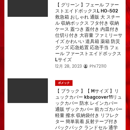
【 グリーン 】フェール ファー
ストエイドボックスL HO-502
救急箱 おしゃれ 通販 大 スチー
ル 収納ボックス フタ付き 収納
ケース 蓋つき 蓋付き 内皿付き
仕切り付き 大容量 ファミリーサ
イズ かわいい 道具箱 薬箱 防災
グッズ 応急処置 応急手当 フェ
ール ファーストエイドボックス
Lサイズ
12月 28, 2023
Phi72110
ボメック
【 ブラック 】【 Mサイズ 】リ
ュックカバー kbagcover11リュ
ックカバー 防水 レインカバー
通販 ザックカバー 前カゴカバー
軽量 撥水 収納袋付き リフレク
ター 簡単装着 反射テープ付き
バックパック ランドセル 通学