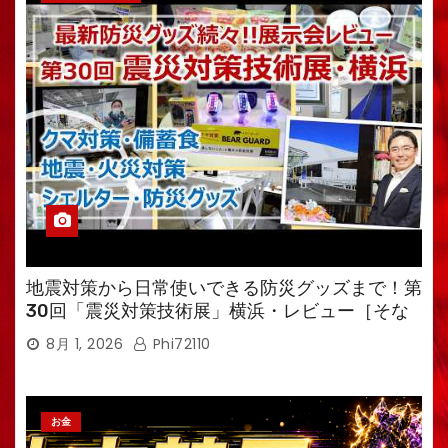
地震対策から日常使いできる防災グッズまで！第
30回「震災対策技術展」横浜・レビュー［そな
えるTV・高荷智也］
8月 1, 2026
Phi72110
お金