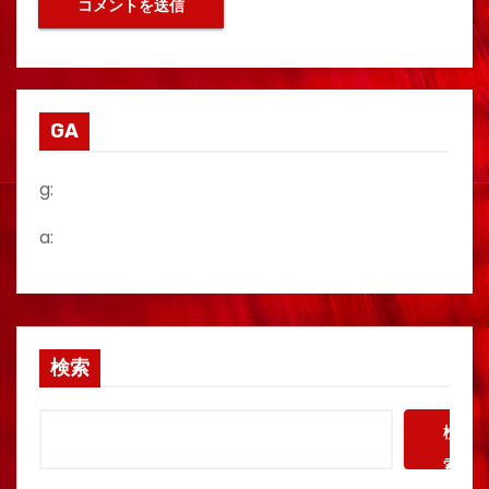
GA
g:
a:
検索
検
索