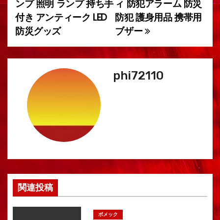
ー
ンプ 照明 ランプ 持ち手
ィ 防犯アラーム 防災
付き アンティーク LED
防犯 護身用品 携帯用
シ
防災グッズ
ブザー
ョ
ン
phi72110
関連投稿
ボメック