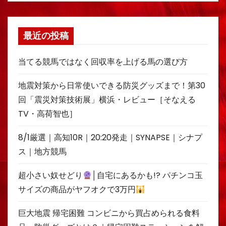
最近の投稿
当てる競馬ではなく回収率を上げる馬の選び方
地震対策から日常使いできる防災グッズまで！第30
回「震災対策技術展」横浜・レビュー［そなえる
TV・高荷智也］
8/1厳選｜高知10R｜20:20発走｜SYNAPSE｜シナプ
ス｜地方競馬
超小さい奴せどり
│自宅にあるかも!? パチンコ玉
サイズの商品がヤフオクで3万円
巨大地震 帰宅困難 コンビニから買占められる食料