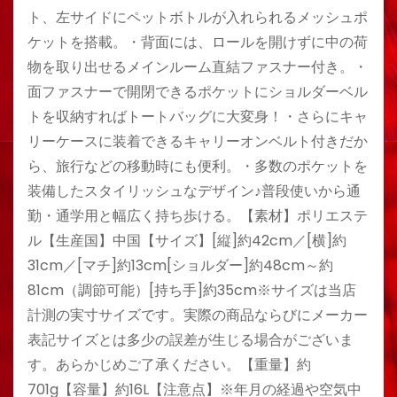
ト、左サイドにペットボトルが入れられるメッシュポ
ケットを搭載。・背面には、ロールを開けずに中の荷
物を取り出せるメインルーム直結ファスナー付き。・
面ファスナーで開閉できるポケットにショルダーベル
トを収納すればトートバッグに大変身！・さらにキャ
リーケースに装着できるキャリーオンベルト付きだか
ら、旅行などの移動時にも便利。・多数のポケットを
装備したスタイリッシュなデザイン♪普段使いから通
勤・通学用と幅広く持ち歩ける。【素材】ポリエステ
ル【生産国】中国【サイズ】[縦]約42cm／[横]約
31cm／[マチ]約13cm[ショルダー]約48cm～約
81cm（調節可能）[持ち手]約35cm※サイズは当店
計測の実寸サイズです。実際の商品ならびにメーカー
表記サイズとは多少の誤差が生じる場合がございま
す。あらかじめご了承ください。【重量】約
701g【容量】約16L【注意点】※年月の経過や空気中