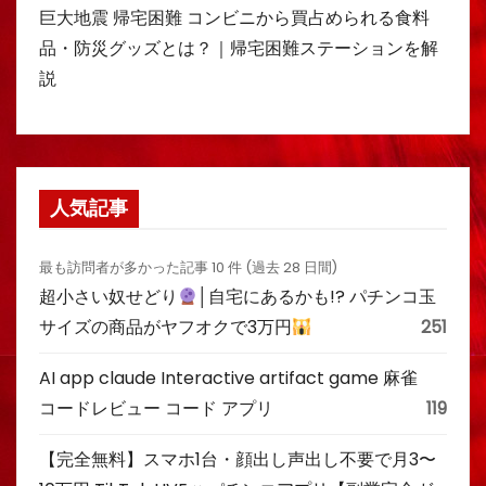
巨大地震 帰宅困難 コンビニから買占められる食料
品・防災グッズとは？｜帰宅困難ステーションを解
説
人気記事
最も訪問者が多かった記事 10 件 (過去 28 日間)
超小さい奴せどり
│自宅にあるかも!? パチンコ玉
サイズの商品がヤフオクで3万円
251
AI app claude Interactive artifact game 麻雀
コードレビュー コード アプリ
119
【完全無料】スマホ1台・顔出し声出し不要で月3〜