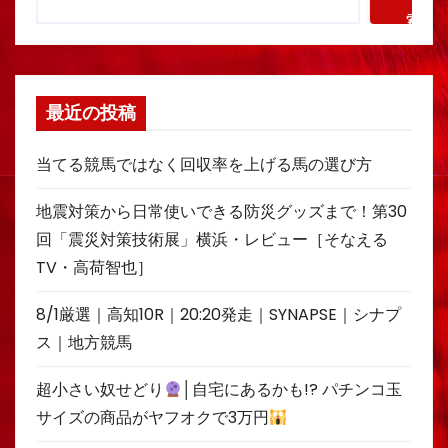
索
最近の投稿
当てる競馬ではなく回収率を上げる馬の選び方
地震対策から日常使いできる防災グッズまで！第30
回「震災対策技術展」横浜・レビュー［そなえる
TV・高荷智也］
8/1厳選｜高知10R｜20:20発走｜SYNAPSE｜シナプ
ス｜地方競馬
超小さい奴せどり
│自宅にあるかも!? パチンコ玉
サイズの商品がヤフオクで3万円