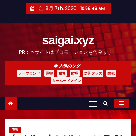
コ
金. 8月 7th, 2026
10:59:51 AM
ン
テ
ン
saigai.xyz
ツ
へ
PR：本サイトはプロモーションを含みます。
ス
キ
人気のタグ
ッ
ノーブランド
災害
減災
防災
防災グッズ
防犯
プ
ムームードメイン
災害