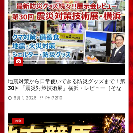
地震対策から日常使いできる防災グッズまで！第
30回「震災対策技術展」横浜・レビュー［そな
えるTV・高荷智也］
8月 1, 2026
Phi72110
お金