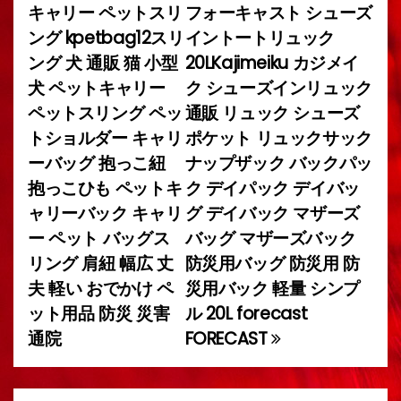
キャリー ペットスリ
フォーキャスト シューズ
稿
ング kpetbag12スリ
イントートリュック
ング 犬 通販 猫 小型
20LKajimeiku カジメイ
ナ
犬 ペットキャリー
ク シューズインリュック
ビ
ペットスリング ペッ
通販 リュック シューズ
トショルダー キャリ
ポケット リュックサック
ゲ
ーバッグ 抱っこ紐
ナップザック バックパッ
ー
抱っこひも ペットキ
ク デイパック デイバッ
ャリーバック キャリ
グ デイバック マザーズ
シ
ー ペット バッグス
バッグ マザーズバック
ョ
リング 肩紐 幅広 丈
防災用バッグ 防災用 防
夫 軽い おでかけ ペ
災用バック 軽量 シンプ
ン
ット用品 防災 災害
ル 20L forecast
通院
FORECAST