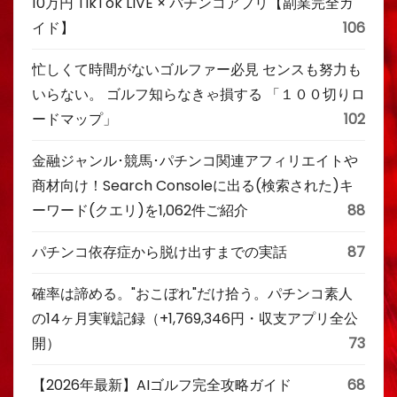
10万円 TikTok LIVE × パチンコアプリ【副業完全ガ
イド】
106
忙しくて時間がないゴルファー必見 センスも努力も
いらない。 ゴルフ知らなきゃ損する 「１００切りロ
ードマップ」
102
金融ジャンル･競馬･パチンコ関連アフィリエイトや
商材向け！Search Consoleに出る(検索された)キ
ーワード(クエリ)を1,062件ご紹介
88
パチンコ依存症から脱け出すまでの実話
87
確率は諦める。"おこぼれ"だけ拾う。パチンコ素人
の14ヶ月実戦記録（+1,769,346円・収支アプリ全公
開）
73
【2026年最新】AIゴルフ完全攻略ガイド
68