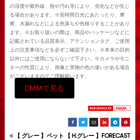
の湿度や紫外線、熱や汚れ等により、劣化などが生じ
る場合があります。※長時間日光にあたったり、摩
擦、水漏れなどによる色落ちや色移りすることがあり
ます。※お取り扱いの際は、商品やパッケージなどに
記載されている品質表示、アテンションタグ、ご使用
上の注意事項などを必ずご確認下さい。※本来の目的
以外にはご使用にならないで下さい。※カメラやモニ
ターの性質により、画像と実物の色の違いがある場合
がございますのでご理解願います。
DMMで見る
【 グレー 】ペット
【 H.グレー 】FORECAST
投