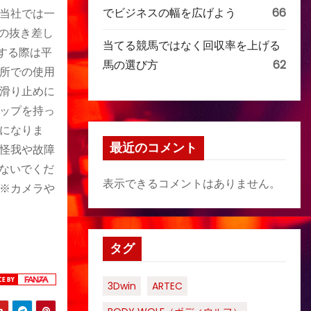
でビジネスの幅を広げよう
66
当社では一
の抜き差し
当てる競馬ではなく回収率を上げる
する際は平
馬の選び方
62
所での使用
滑り止めに
ップを持っ
になりま
最近のコメント
怪我や故障
ないでくだ
表示できるコメントはありません。
※カメラや
タグ
3Dwin
ARTEC