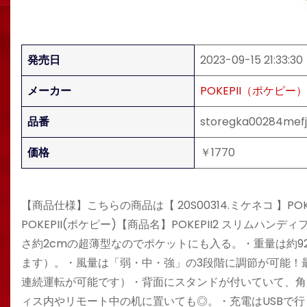
発売日
2023-09-15 21:33:30
メーカー
POKEPII（ポケピー）
品番
storegka00284mefj
価格
￥1770
【商品仕様】こちらの商品は【 20S00314.ミケネコ 】POK
POKEPII(ポケピー)【商品名】POKEPII2 スリ
さ約2cmの超薄型なのでポケットにも入る。・重量は約9
ます）。・風量は「弱・中・強」の3段階に調節が可能！最
連続運転が可能です）・背面にスタンドが付いていて、角
ィス内やリモート中の机に置いても◎。・充電はUSBで行