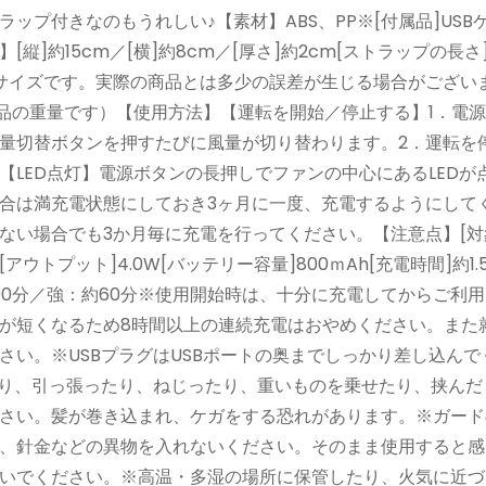
プ付きなのもうれしい♪【素材】ABS、PP※[付属品]USB
]約15cm／[横]約8cm／[厚さ]約2cm[ストラップの長さ]
実寸サイズです。実際の商品とは多少の誤差が生じる場合がござい
商品の重量です）【使用方法】【運転を開始／停止する】1．電
量切替ボタンを押すたびに風量が切り替わります。2．運転を
LED点灯】電源ボタンの長押しでファンの中心にあるLEDが
合は満充電状態にしておき3ヶ月に一度、充電するようにして
ない場合でも3か月毎に充電を行ってください。【注意点】[対
アウトプット]4.0W[バッテリー容量]800ｍAh[充電時間]約1.
：約90分／強：約60分※使用開始時は、十分に充電してからご利
が短くなるため8時間以上の連続充電はおやめください。また
い。※USBプラグはUSBポートの奥までしっかり差し込んで
たり、引っ張ったり、ねじったり、重いものを乗せたり、挟んだ
さい。髪が巻き込まれ、ケガをする恐れがあります。※ガード
、針金などの異物を入れないください。そのまま使用すると感
いでください。※高温・多湿の場所に保管したり、火気に近づ