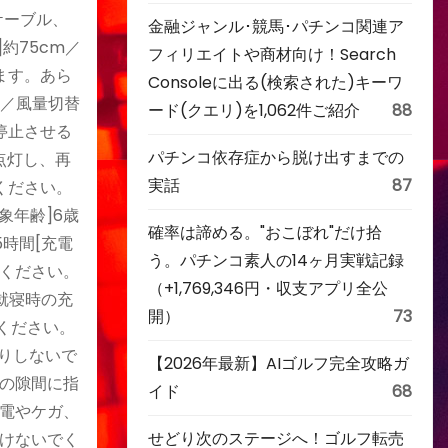
ケーブル、
金融ジャンル･競馬･パチンコ関連ア
約75cm／
フィリエイトや商材向け！Search
ます。あら
Consoleに出る(検索された)キーワ
源／風量切替
ード(クエリ)を1,062件ご紹介
88
停止させる
パチンコ依存症から脱け出すまでの
点灯し、再
実話
87
ください。
象年齢]6歳
確率は諦める。"おこぼれ"だけ拾
5時間[充電
う。パチンコ素人の14ヶ月実戦記録
用ください。
（+1,769,346円・収支アプリ全公
就寝時の充
開）
73
ください。
りしないで
【2026年最新】AIゴルフ完全攻略ガ
の隙間に指
イド
68
電やケガ、
せどり次のステージへ！ゴルフ転売
けないでく