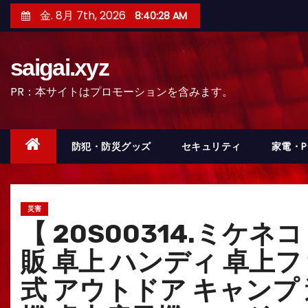
コ
金. 8月 7th, 2026
8:40:29 AM
ン
テ
saigai.xyz
ン
ツ
PR：本サイトはプロモーションを含みます。
へ
ス
キ
防犯・防災グッズ
セキュリティ
家電・
ッ
プ
災害
【 20S00314.ミケネ
販 卓上 ハンディ 卓上
式 アウトドア キャンプ 