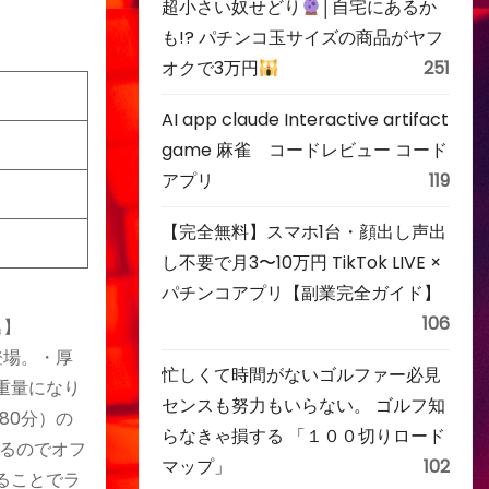
超小さい奴せどり
│自宅にあるか
も!? パチンコ玉サイズの商品がヤフ
オクで3万円
251
AI app claude Interactive artifact
game 麻雀 コードレビュー コード
アプリ
119
【完全無料】スマホ1台・顔出し声出
し不要で月3〜10万円 TikTok LIVE ×
パチンコアプリ【副業完全ガイド】
106
名】
登場。・厚
忙しくて時間がないゴルファー必見
重量になり
センスも努力もいらない。 ゴルフ知
80分）の
らなきゃ損する 「１００切りロード
るのでオフ
マップ」
102
ることでラ