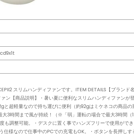
cd9x1t
EPII2 スリムハンディファンです。ITEM DETAILS【ブランド
ムハンディファン【商品説明】・暑い夏に便利なスリムハンディファンが
2gと超軽量なので持ち運びに便利（約92gはミケネコの商品の
大3時間まで風が持続！（※「弱」運転の場合で最大3時間（1
度も調整可能。・デスクに置く事でハンズフリーで使用ができ
う仕様なので仕事中のPCでの充電もOK。・ボタンを長押しす