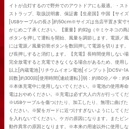
イトが点灯するので野外でのアウトドアにも最適。・ストラッ
ストラップ、取扱説明書、保証書【生産国】中国【サイズ】[縦
[USBケーブルの長さ]約50cm※サイズは当店平置き
かじめご了承ください。【重量】約92g（※ミケネコの
ボタンを押して運転を開始、風量を調節します。電源／風
には電源／風量切替ボタンを数回押して電源を切ります。【
び長押しすると消灯します。【充電】長時間使用しない場
完全放電すると充電できなくなる場合があるため、使用し
以上[内蔵電池]リチウムイオン電池[インプット]DC5V-1A[
回数]約300回[使用時間(連続運転)]弱：約180分／中
※本体充電中に使用しないでください。※電池の使用寿命
電はおやめください。※充電は必ず大人の方が行ってくださ
※USBケーブルを傷つけたり、加工したり、無理に曲げ
ください。※髪をガードに近づけすぎないようにしてくだ
を入れないでください。ケガの原因になります。またピン
動作異常の原因となります。※本来の用途以外に使用しな