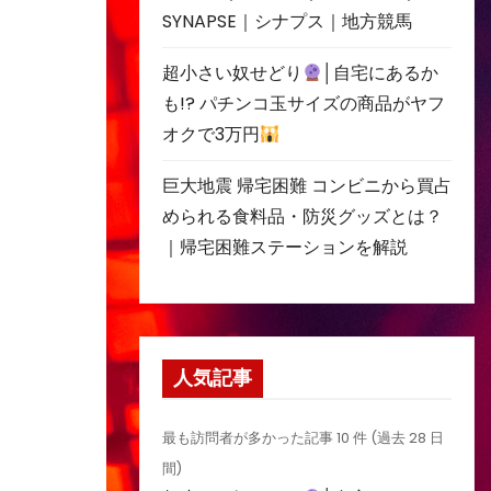
SYNAPSE｜シナプス｜地方競馬
超小さい奴せどり
│自宅にあるか
も!? パチンコ玉サイズの商品がヤフ
オクで3万円
巨大地震 帰宅困難 コンビニから買占
められる食料品・防災グッズとは？
｜帰宅困難ステーションを解説
人気記事
最も訪問者が多かった記事 10 件 (過去 28 日
間)