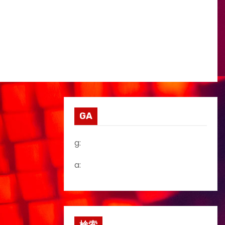
GA
g:
a: