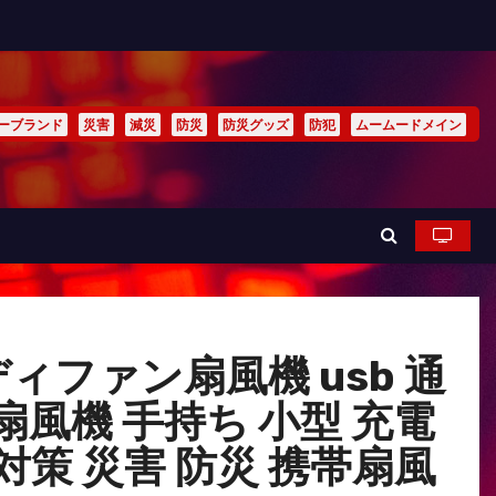
ーブランド
災害
減災
防災
防災グッズ
防犯
ムームードメイン
ンディファン扇風機 usb 通
扇風機 手持ち 小型 充電
対策 災害 防災 携帯扇風