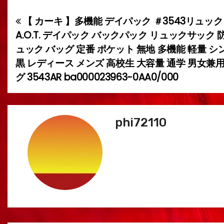
【 カーキ 】多機能 デイパック ＃3543リュック
投
A.O.T. デイパック バックパック リュックサック 
稿
ュック バッグ 定番 ポケット 無地 多機能 軽量 シ
黒 レディース メンズ 高校生 大容量 通学 男女兼
ナ
グ 3543AR ba000023963-0AA0/000
ビ
ゲ
phi72110
ー
シ
ョ
ン