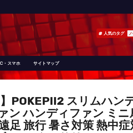
人気のタグ
ノ
PC・スマホ
サイトマップ
コ 】POKEPII2 スリムハ
ファン ハンディファン ミニ
遠足 旅行 暑さ対策 熱中症