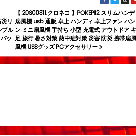
【 20S00311.クロネコ 】POKEPII2 スリムハ
防災リ
扇風機 usb 通販 卓上 ハンディ 卓上ファン ハ
ンプル
ン ミニ扇風機 手持ち 小型 充電式 アウトドア 
用バッ
足 旅行 暑さ対策 熱中症対策 災害 防災 携帯扇
風機 USBグッズ PCアクセサリー