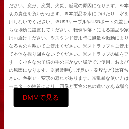
ださい。変形、変質、火災、感電の原因になります。※本
切の責任を負いかねます。※本製品を水につけたり、水を
はしないでください。※USBケーブルやUSBポートの差
らな場所に設置してください。転倒や落下による製品や家
はお避けください。※スタンド使用時に風量や振動により
なるものを敷いてご使用ください。※ストラップをご使用
て本体を振り回さないでください。※ストラップの紐をフ
す。※小さなお子様の手の届かない場所でご使用、および
の原因になります。※異常時(こげ臭い・発煙など)は直
さい。色褪せ・変形の恐れがあります。※乱暴な使い方は
モニターの性質により、画像と実物の色の違いがある場合
DMMで見る