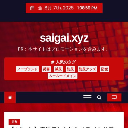
コ
金. 8月 7th, 2026
1:09:00 PM
ン
テ
ン
saigai.xyz
ツ
へ
PR：本サイトはプロモーションを含みます。
ス
キ
人気のタグ
ッ
ノーブランド
災害
減災
防災
防災グッズ
防犯
プ
ムームードメイン
災害