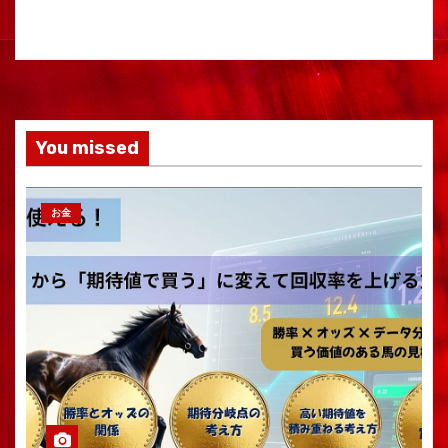
You missed
お金