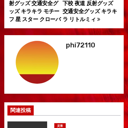
射グッズ 交通安全グ
下校 夜道 反射グッズ
ョ
ッズ キラキラ モチー
交通安全グッズ キラキ
フ 星 スター クローバ
ラ リトルミィ
ン
phi72110
関連投稿
災害