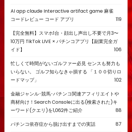
AI app claude Interactive artifact game 麻雀
コードレビュー コード アプリ
119
【完全無料】スマホ1台・顔出し声出し不要で月3〜
10万円 TikTok LIVE × パチンコアプリ【副業完全ガ
イド】
106
忙しくて時間がないゴルファー必見 センスも努力も
いらない。 ゴルフ知らなきゃ損する 「１００切りロ
ードマップ」
102
金融ジャンル･競馬･パチンコ関連アフィリエイトや
商材向け！Search Consoleに出る(検索された)キ
ーワード(クエリ)を1,062件ご紹介
88
パチンコ依存症から脱け出すまでの実話
87