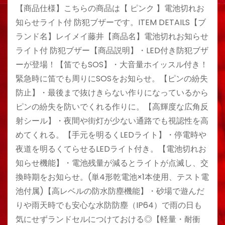
【商品仕様】こちらの商品は【 ピンク 】電池切れお
知らせライト付 防犯ブザーです。ITEM DETAILS【ブ
ランド名】レイメイ藤井【商品名】電池切れお知らせ
ライト付 防犯ブザー【商品説明】・LED付き防犯ブザ
ーが登場！【笛でもSOS】・大音量ホイッスル付き！
緊急時に笛でも周りにSOSをお知らせ。【ピンの紛失
防止】・最後まで抜けきらない作りになっているから
ピンの紛失を防いでくれる作りに。【高輝度な広角反
射シール】・夜間や街灯が少ない通路でも視認性を高
めてくれる。【手元を明るくLEDライト】・停電時や
夜道を明るくてらせるLEDライト付き。【電池切れお
知らせ機能】・電池残量が減るとライトが点滅し、交
換時期をお知らせ。(単4形乾電池×1本使用、テスト電
池付属)【高レベルの防水防塵機能】・砂場で遊んだ
りや雨天時でも安心な水防防塵（IP64）で雨の日も
気にせずランドセルにつけておける◎【軽量・耐衝