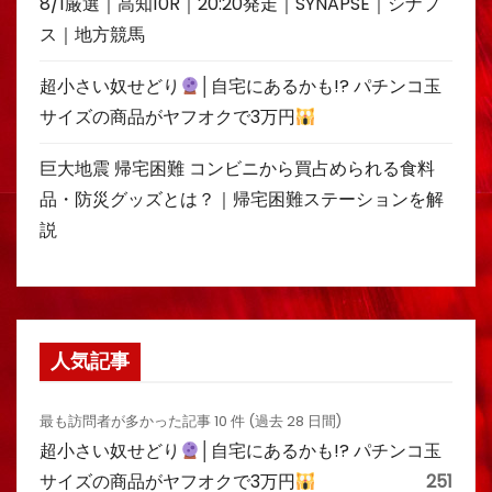
8/1厳選｜高知10R｜20:20発走｜SYNAPSE｜シナプ
ス｜地方競馬
超小さい奴せどり
│自宅にあるかも!? パチンコ玉
サイズの商品がヤフオクで3万円
巨大地震 帰宅困難 コンビニから買占められる食料
品・防災グッズとは？｜帰宅困難ステーションを解
説
人気記事
最も訪問者が多かった記事 10 件 (過去 28 日間)
超小さい奴せどり
│自宅にあるかも!? パチンコ玉
サイズの商品がヤフオクで3万円
251