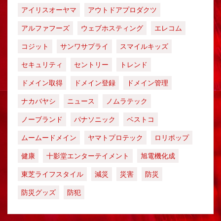
アイリスオーヤマ
アウトドアプロダクツ
アルファフーズ
ウェブホスティング
エレコム
コジット
サンワサプライ
スマイルキッズ
セキュリティ
セントリー
トレンド
ドメイン取得
ドメイン登録
ドメイン管理
ナカバヤシ
ニュース
ノムラテック
ノーブランド
パナソニック
ベストコ
ムームードメイン
ヤマトプロテック
ロリポップ
健康
十影堂エンターテイメント
旭電機化成
東芝ライフスタイル
減災
災害
防災
防災グッズ
防犯