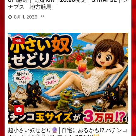
8/1厳選｜高知10R｜20:20発走｜SYNAPSE｜シ
ナプス｜地方競馬
8月 1, 2026
物販
超小さい奴せどり
│自宅にあるかも!? パチンコ