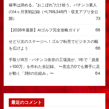
確率は諦める。"おこぼれ"だけ拾う。パチンコ素人
の14ヶ月実戦記録（+1,769,346円・収支アプリ全公
開）
73
【2026年最新】AIゴルフ完全攻略ガイド
68
せどり次のステージへ！ゴルフ転売でビジネスの幅
を広げよう
66
手取り16万・パチンコ依存の工場員が、1年で「資産
＋100万」を作れた全記録。 〜意志力0でも勝手に足
が動く「3秒の仕組み」〜
64
最近のコメント