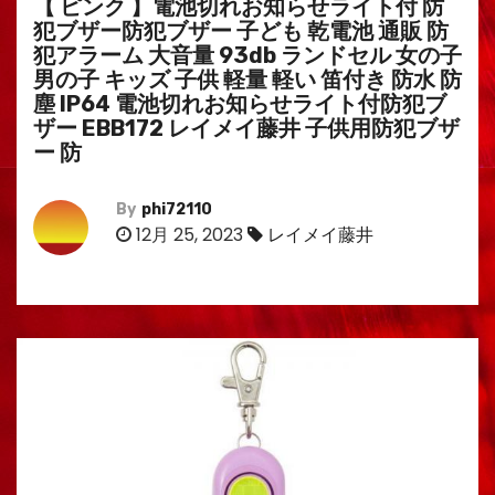
【 ピンク 】電池切れお知らせライト付 防
犯ブザー防犯ブザー 子ども 乾電池 通販 防
犯アラーム 大音量 93db ランドセル 女の子
男の子 キッズ 子供 軽量 軽い 笛付き 防水 防
塵 IP64 電池切れお知らせライト付防犯ブ
ザー EBB172 レイメイ藤井 子供用防犯ブザ
ー 防
By
phi72110
12月 25, 2023
レイメイ藤井