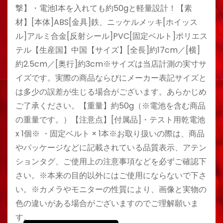
撃】・電池1本を入れても約50gと軽量設計！【素
材】[本体]ABS[金具]鉄、ニッケルメッキ[ホイッス
ル]アルミ合金[反射シール]PVC[固定ベルト]ポリエス
テル【生産国】中国【サイズ】[全長]約17cm／[横]
約2.5cm／[奥行]約3cm※サイズは当店計測の実寸サ
イズです。実際の商品ならびにメーカー表記サイズと
は多少の誤差が生じる場合がございます。あらかじめ
ご了承ください。【重量】約50g（※電池を含む商品
の重量です。）【注意点】[付属品]・テスト用乾電池
x 1個※ ・固定ベルト × 1本※お取り扱いの際は、商品
やパッケージなどに記載されている品質表示、アテン
ションタグ、ご使用上の注意事項などを必ずご確認下
さい。※本来の目的以外にはご使用にならないで下さ
い。※カメラやモニターの性質により、画像と実物の
色の違いがある場合がございますのでご理解願いま
す。