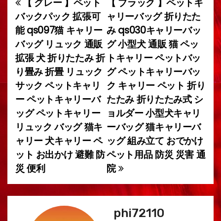
【 グレー 】ペット
【 ブラック 】ペットキ
投
バックパック 拡張可
ャリーバッグ 折りたた
稿
能 qs097猫 キャリー
み qs030キャリーバッ
バッグ リュック 通販
グ 小型犬 通販 猫 ペッ
ナ
拡張 犬 折りたたみ 折
トキャリー ペットバッ
ビ
り畳み 折畳 リュック
グ ペットキャリーバッ
サック ペットキャリ
ク キャリー ペット 折り
ゲ
ー ペットキャリーバ
たたみ 折りたたみ式 シ
ー
ッグ ペットキャリー
ョルダー 小型犬キャリ
リュック バッグ 猫キ
ーバッグ 猫キャリーバ
シ
ャリー 犬キャリー ペ
ッグ 組み立て おでかけ
ョ
ット お出かけ 避難 防
ペット用品 防災 災害 通
災 便利
院
ン
phi72110