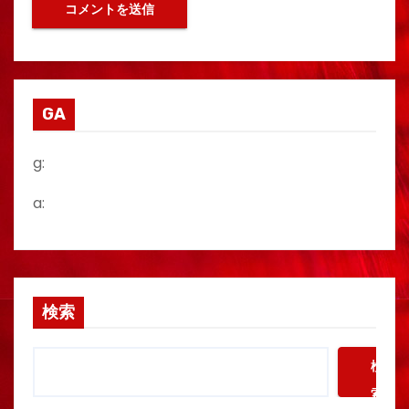
GA
g:
a:
検索
検
索