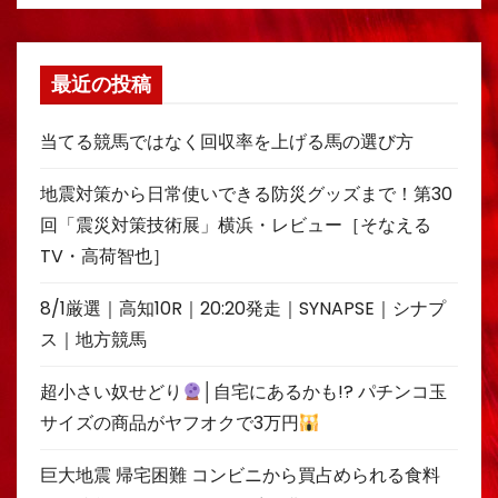
最近の投稿
当てる競馬ではなく回収率を上げる馬の選び方
地震対策から日常使いできる防災グッズまで！第30
回「震災対策技術展」横浜・レビュー［そなえる
TV・高荷智也］
8/1厳選｜高知10R｜20:20発走｜SYNAPSE｜シナプ
ス｜地方競馬
超小さい奴せどり
│自宅にあるかも!? パチンコ玉
サイズの商品がヤフオクで3万円
巨大地震 帰宅困難 コンビニから買占められる食料