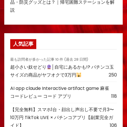
品・防災グッズとは？｜帰宅困難ステーションを解
説
人気記事
最も訪問者が多かった記事 10 件 (過去 28 日間)
超小さい奴せどり
│自宅にあるかも!? パチンコ玉
サイズの商品がヤフオクで3万円
250
AI app claude Interactive artifact game 麻雀
コードレビュー コード アプリ
118
【完全無料】スマホ1台・顔出し声出し不要で月3〜
10万円 TikTok LIVE × パチンコアプリ【副業完全ガ
イド】
106