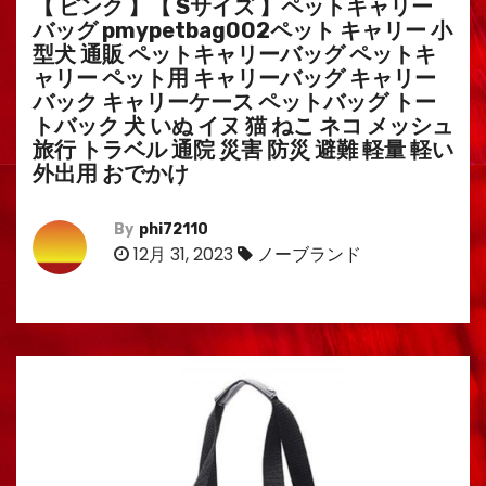
【 ピンク 】【 Sサイズ 】ペットキャリー
バッグ pmypetbag002ペット キャリー 小
型犬 通販 ペットキャリーバッグ ペットキ
ャリー ペット用 キャリーバッグ キャリー
バック キャリーケース ペットバッグ トー
トバック 犬 いぬ イヌ 猫 ねこ ネコ メッシュ
旅行 トラベル 通院 災害 防災 避難 軽量 軽い
外出用 おでかけ
By
phi72110
12月 31, 2023
ノーブランド