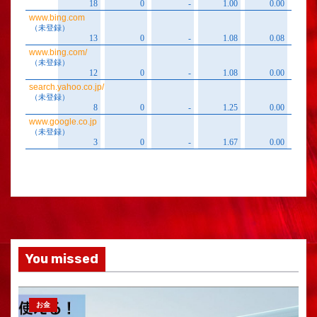
You missed
お金