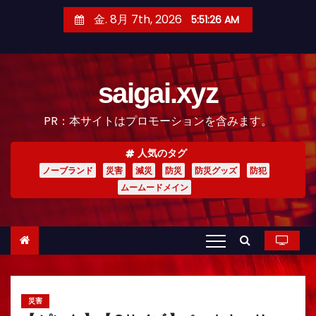
コ
金. 8月 7th, 2026
5:51:27 AM
ン
テ
ン
saigai.xyz
ツ
へ
PR：本サイトはプロモーションを含みます。
ス
キ
人気のタグ
ッ
ノーブランド
災害
減災
防災
防災グッズ
防犯
プ
ムームードメイン
災害