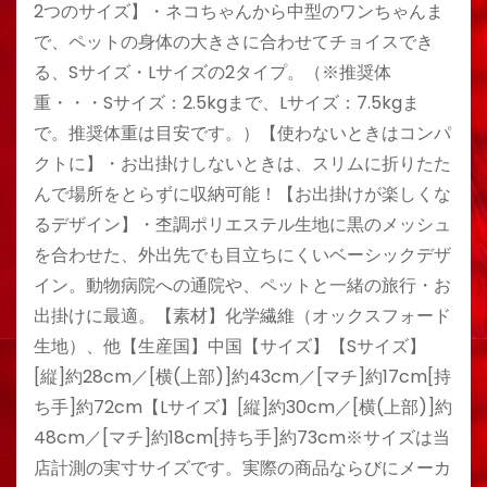
2つのサイズ】・ネコちゃんから中型のワンちゃんま
で、ペットの身体の大きさに合わせてチョイスでき
る、Sサイズ・Lサイズの2タイプ。（※推奨体
重・・・Sサイズ：2.5kgまで、Lサイズ：7.5kgま
で。推奨体重は目安です。）【使わないときはコンパ
クトに】・お出掛けしないときは、スリムに折りたた
んで場所をとらずに収納可能！【お出掛けが楽しくな
るデザイン】・杢調ポリエステル生地に黒のメッシュ
を合わせた、外出先でも目立ちにくいベーシックデザ
イン。動物病院への通院や、ペットと一緒の旅行・お
出掛けに最適。【素材】化学繊維（オックスフォード
生地）、他【生産国】中国【サイズ】【Sサイズ】
[縦]約28cm／[横(上部)]約43cm／[マチ]約17cm[持
ち手]約72cm【Lサイズ】[縦]約30cm／[横(上部)]約
48cm／[マチ]約18cm[持ち手]約73cm※サイズは当
店計測の実寸サイズです。実際の商品ならびにメーカ