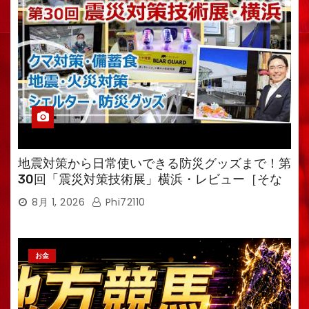
地震対策から日常使いできる防災グッズまで！第
30回「震災対策技術展」横浜・レビュー［そな
えるTV・高荷智也］
8月 1, 2026
Phi72110
お金