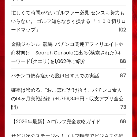
忙しくて時間がないゴルファー必見 センスも努力も
いらない。 ゴルフ知らなきゃ損する 「１００切りロ
ードマップ」
102
金融ジャンル･競馬･パチンコ関連アフィリエイトや
商材向け！Search Consoleに出る(検索された)キ
ーワード(クエリ)を1,062件ご紹介
88
パチンコ依存症から脱け出すまでの実話
87
確率は諦める。"おこぼれ"だけ拾う。パチンコ素人
の14ヶ月実戦記録（+1,769,346円・収支アプリ全公
開）
73
【2026年最新】AIゴルフ完全攻略ガイド
68
せどり次のステージへ！ゴルフ転売でビジネスの幅