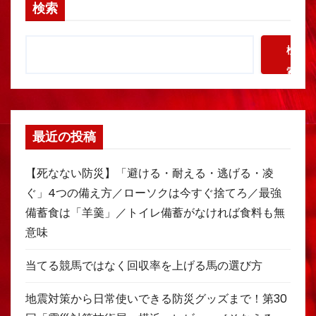
検索
検
索
最近の投稿
【死なない防災】「避ける・耐える・逃げる・凌
ぐ」4つの備え方／ローソクは今すぐ捨てろ／最強
備蓄食は「羊羹」／トイレ備蓄がなければ食料も無
意味
当てる競馬ではなく回収率を上げる馬の選び方
地震対策から日常使いできる防災グッズまで！第30