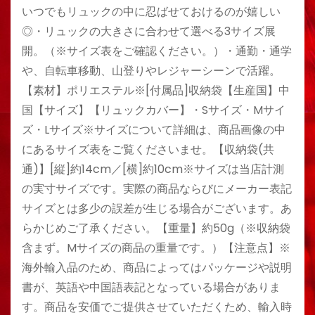
いつでもリュックの中に忍ばせておけるのが嬉しい
◎・リュックの大きさに合わせて選べる3サイズ展
開。（※サイズ表をご確認ください。）・通勤・通学
や、自転車移動、山登りやレジャーシーンで活躍。
【素材】ポリエステル※[付属品]収納袋【生産国】中
国【サイズ】【リュックカバー】・Sサイズ・Mサイ
ズ・Lサイズ※サイズについて詳細は、商品画像の中
にあるサイズ表をご覧くださいませ。【収納袋(共
通)】[縦]約14cm／[横]約10cm※サイズは当店計測
の実寸サイズです。実際の商品ならびにメーカー表記
サイズとは多少の誤差が生じる場合がございます。あ
らかじめご了承ください。【重量】約50g（※収納袋
含まず。Mサイズの商品の重量です。）【注意点】※
海外輸入品のため、商品によってはパッケージや説明
書が、英語や中国語表記となっている場合がありま
す。商品を安価でご提供させていただくため、輸入時