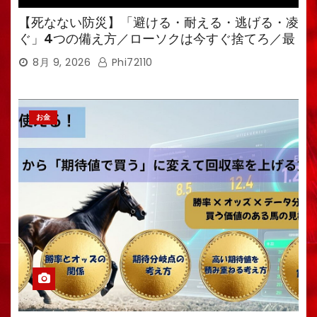
【死なない防災】「避ける・耐える・逃げる・凌
ぐ」4つの備え方／ローソクは今すぐ捨てろ／最
強備蓄食は「羊羹」／トイレ備蓄がなければ食料
8月 9, 2026
Phi72110
も無意味
お金