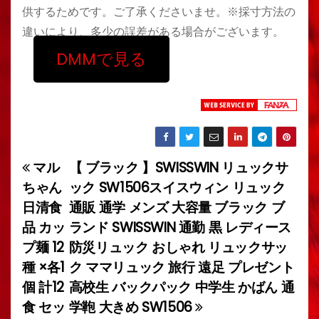
供するためです。ご了承くださいませ。※採寸方法の
違いにより、多少の誤差がある場合がございます。
DMMで見る
マル
【 ブラック 】SWISSWIN リュックサ
投
ちゃん
ック SW1506スイスウィン リュック
稿
日清食
通販 通学 メンズ 大容量 ブラック ブ
品 カッ
ランド SWISSWIN 通勤 黒 レディース
ナ
プ麺 12
防災リュック おしゃれ リュックサッ
ビ
種 ×各1
ク ママリュック 旅行 遠足 プレゼント
個 計12
高校生 バックパック 中学生 かばん 通
ゲ
食 セッ
学鞄 大きめ SW1506