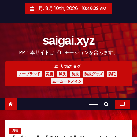
コ
月. 8月 10th, 2026
10:46:24 AM
ン
テ
ン
saigai.xyz
ツ
へ
PR：本サイトはプロモーションを含みます。
ス
キ
人気のタグ
ッ
ノーブランド
災害
減災
防災
防災グッズ
防犯
プ
ムームードメイン
災害