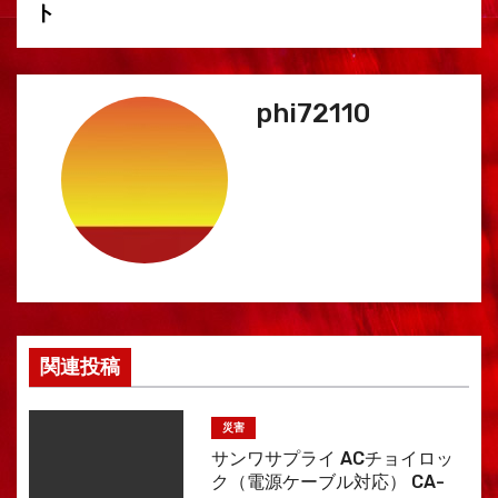
ー
ト
シ
ョ
phi72110
ン
関連投稿
災害
サンワサプライ ACチョイロッ
ク（電源ケーブル対応） CA-