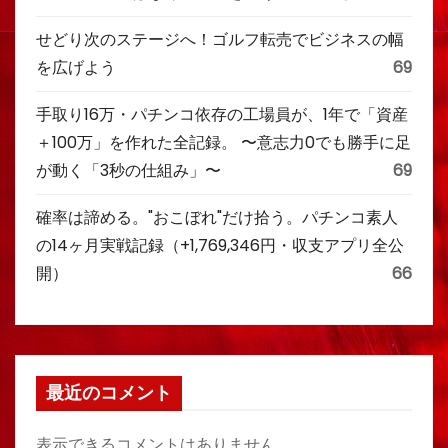
せどり次のステージへ！ゴルフ転売でビジネスの幅
を広げよう
69
手取り16万・パチンコ依存の工場員が、1年で「資産
＋100万」を作れた全記録。 〜意志力0でも勝手に足
が動く「3秒の仕組み」〜
69
確率は諦める。"おこぼれ"だけ拾う。パチンコ素人
の14ヶ月実戦記録（+1,769,346円・収支アプリ全公
開）
66
最近のコメント
表示できるコメントはありません。