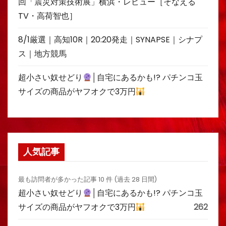
回「震災対策技術展」横浜・レビュー［そなえる
TV・高荷智也］
8/1厳選｜高知10R｜20:20発走｜SYNAPSE｜シナプ
ス｜地方競馬
超小さい奴せどり
│自宅にあるかも!? パチンコ玉
サイズの商品がヤフオクで3万円
人気記事
最も訪問者が多かった記事 10 件 (過去 28 日間)
超小さい奴せどり
│自宅にあるかも!? パチンコ玉
サイズの商品がヤフオクで3万円
262