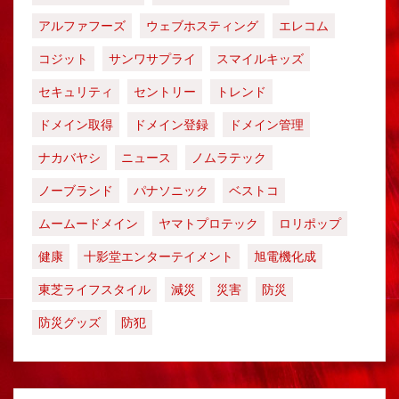
アルファフーズ
ウェブホスティング
エレコム
コジット
サンワサプライ
スマイルキッズ
セキュリティ
セントリー
トレンド
ドメイン取得
ドメイン登録
ドメイン管理
ナカバヤシ
ニュース
ノムラテック
ノーブランド
パナソニック
ベストコ
ムームードメイン
ヤマトプロテック
ロリポップ
健康
十影堂エンターテイメント
旭電機化成
東芝ライフスタイル
減災
災害
防災
防災グッズ
防犯