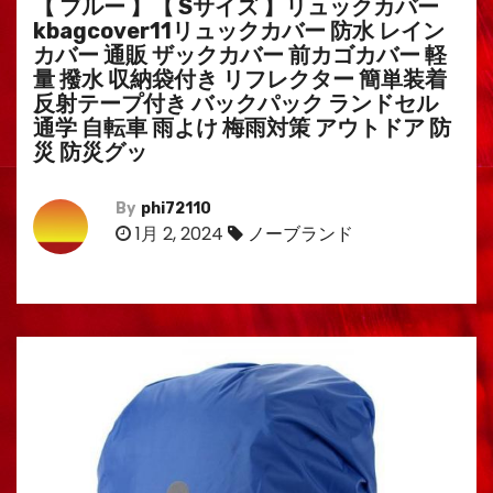
【 ブルー 】【 Sサイズ 】リュックカバー
kbagcover11リュックカバー 防水 レイン
カバー 通販 ザックカバー 前カゴカバー 軽
量 撥水 収納袋付き リフレクター 簡単装着
反射テープ付き バックパック ランドセル
通学 自転車 雨よけ 梅雨対策 アウトドア 防
災 防災グッ
By
phi72110
1月 2, 2024
ノーブランド