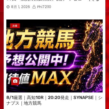
えるTV・高荷智也］
8月 1, 2026
Phi72110
お金
8/1厳選｜高知10R｜20:20発走｜SYNAPSE｜シ
ナプス｜地方競馬