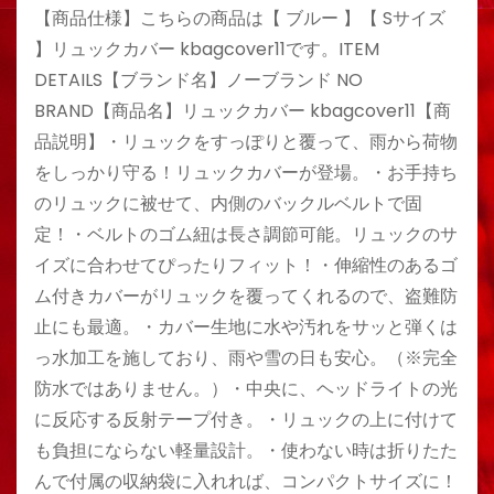
【商品仕様】こちらの商品は【 ブルー 】【 Sサイズ
】リュックカバー kbagcover11です。ITEM
DETAILS【ブランド名】ノーブランド NO
BRAND【商品名】リュックカバー kbagcover11【商
品説明】・リュックをすっぽりと覆って、雨から荷物
をしっかり守る！リュックカバーが登場。・お手持ち
のリュックに被せて、内側のバックルベルトで固
定！・ベルトのゴム紐は長さ調節可能。リュックのサ
イズに合わせてぴったりフィット！・伸縮性のあるゴ
ム付きカバーがリュックを覆ってくれるので、盗難防
止にも最適。・カバー生地に水や汚れをサッと弾くは
っ水加工を施しており、雨や雪の日も安心。（※完全
防水ではありません。）・中央に、ヘッドライトの光
に反応する反射テープ付き。・リュックの上に付けて
も負担にならない軽量設計。・使わない時は折りたた
んで付属の収納袋に入れれば、コンパクトサイズに！