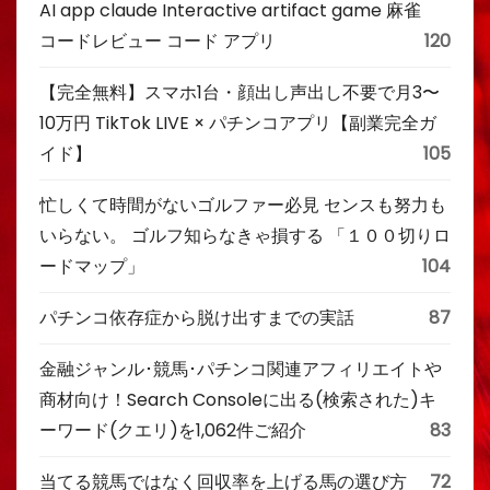
AI app claude Interactive artifact game 麻雀
コードレビュー コード アプリ
120
【完全無料】スマホ1台・顔出し声出し不要で月3〜
10万円 TikTok LIVE × パチンコアプリ【副業完全ガ
イド】
105
忙しくて時間がないゴルファー必見 センスも努力も
いらない。 ゴルフ知らなきゃ損する 「１００切りロ
ードマップ」
104
パチンコ依存症から脱け出すまでの実話
87
金融ジャンル･競馬･パチンコ関連アフィリエイトや
商材向け！Search Consoleに出る(検索された)キ
ーワード(クエリ)を1,062件ご紹介
83
当てる競馬ではなく回収率を上げる馬の選び方
72