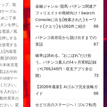
ラップ、取
金融ジャンル･競馬･パチンコ関連ア
SBケーブル
フィリエイトや商材向け！Search
じめご了承
Consoleに出る(検索された)キーワ
ボタンを押し
ード(クエリ)を1,062件ご紹介
88
は電源／風
パチンコ依存症から脱け出すまでの
長押しする
実話
87
全放電する
上[内蔵電
確率は諦める。"おこぼれ"だけ拾
数]約300
う。パチンコ素人の14ヶ月実戦記録
。※本体充電
（+1,769,346円・収支アプリ全公
電はおやめ
開）
73
USBケー
ください。
【2026年最新】AIゴルフ完全攻略ガ
を入れない
イド
68
動作異常の
せどり次のステージへ！ゴルフ転売
ださい。変