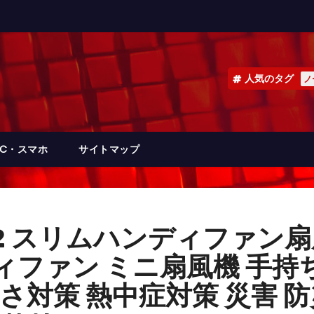
人気のタグ
ノ
PC・スマホ
サイトマップ
I2 スリムハンディファン扇風
ィファン ミニ扇風機 手持ち
暑さ対策 熱中症対策 災害 