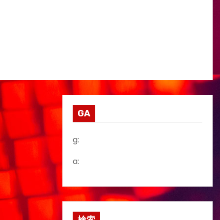
GA
g:
a: