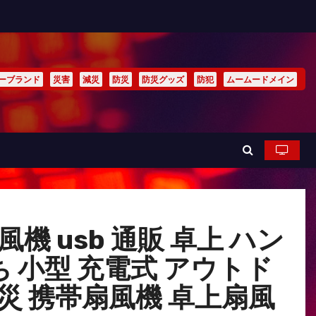
ーブランド
災害
減災
防災
防災グッズ
防犯
ムームードメイン
機 usb 通販 卓上 ハン
 小型 充電式 アウトド
防災 携帯扇風機 卓上扇風