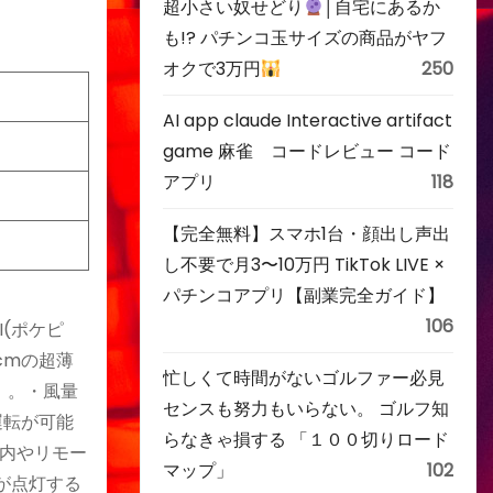
超小さい奴せどり
│自宅にあるか
も!? パチンコ玉サイズの商品がヤフ
オクで3万円
250
AI app claude Interactive artifact
game 麻雀 コードレビュー コード
アプリ
118
【完全無料】スマホ1台・顔出し声出
し不要で月3〜10万円 TikTok LIVE ×
パチンコアプリ【副業完全ガイド】
106
I(ポケピ
cmの超薄
忙しくて時間がないゴルファー必見
）。・風量
センスも努力もいらない。 ゴルフ知
運転が可能
らなきゃ損する 「１００切りロード
内やリモー
マップ」
102
が点灯する