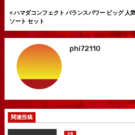
ハマダコンフェクト バランスパワー ビッグ 人気 
投
ソート セット
稿
ナ
phi72110
ビ
ゲ
ー
シ
ョ
ン
関連投稿
災害