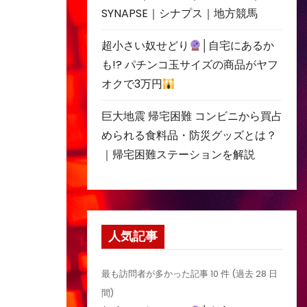
SYNAPSE｜シナプス｜地方競馬
超小さい奴せどり
│自宅にあるか
も!? パチンコ玉サイズの商品がヤフ
オクで3万円
巨大地震 帰宅困難 コンビニから買占
められる食料品・防災グッズとは？
｜帰宅困難ステーションを解説
人気記事
最も訪問者が多かった記事 10 件 (過去 28 日
間)