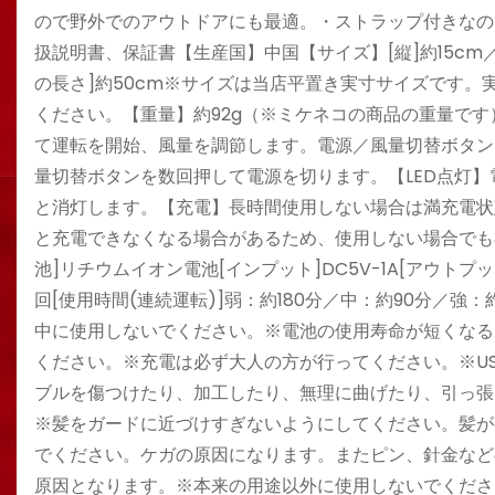
ので野外でのアウトドアにも最適。・ストラップ付きなのもう
扱説明書、保証書【生産国】中国【サイズ】[縦]約15cm／[
の長さ]約50cm※サイズは当店平置き実寸サイズです
ください。【重量】約92g（※ミケネコの商品の重量で
て運転を開始、風量を調節します。電源／風量切替ボタン
量切替ボタンを数回押して電源を切ります。【LED点灯】
と消灯します。【充電】長時間使用しない場合は満充電状
と充電できなくなる場合があるため、使用しない場合でも3
池]リチウムイオン電池[インプット]DC5V-1A[アウトプット
回[使用時間(連続運転)]弱：約180分／中：約90分／
中に使用しないでください。※電池の使用寿命が短くなる
ください。※充電は必ず大人の方が行ってください。※US
ブルを傷つけたり、加工したり、無理に曲げたり、引っ張
※髪をガードに近づけすぎないようにしてください。髪が
でください。ケガの原因になります。またピン、針金など
原因となります。※本来の用途以外に使用しないでくださ