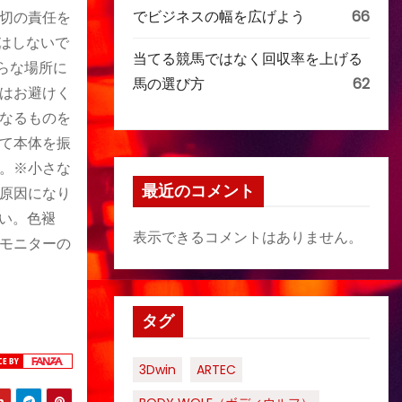
でビジネスの幅を広げよう
66
切の責任を
はしないで
当てる競馬ではなく回収率を上げる
らな場所に
馬の選び方
62
はお避けく
なるものを
て本体を振
。※小さな
最近のコメント
原因になり
い。色褪
表示できるコメントはありません。
モニターの
タグ
3Dwin
ARTEC