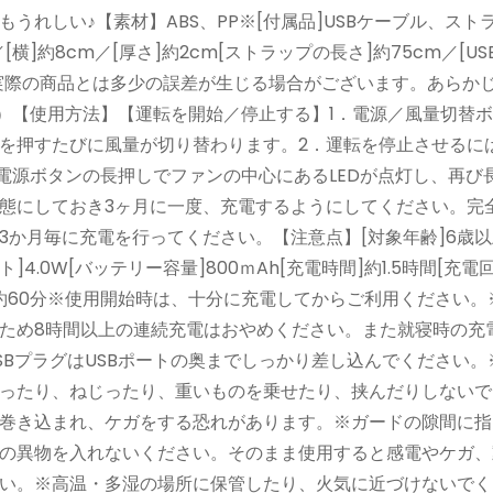
れしい♪【素材】ABS、PP※[付属品]USBケーブル、スト
横]約8cm／[厚さ]約2cm[ストラップの長さ]約75cm／[U
。実際の商品とは多少の誤差が生じる場合がございます。あらか
す）【使用方法】【運転を開始／停止する】1．電源／風量切替
を押すたびに風量が切り替わります。2．運転を停止させるに
電源ボタンの長押しでファンの中心にあるLEDが点灯し、再び
態にしておき3ヶ月に一度、充電するようにしてください。完
か月毎に充電を行ってください。【注意点】[対象年齢]6歳以
]4.0W[バッテリー容量]800ｍAh[充電時間]約1.5時間[充電回
強：約60分※使用開始時は、十分に充電してからご利用ください
ため8時間以上の連続充電はおやめください。また就寝時の充
BプラグはUSBポートの奥までしっかり差し込んでください。※
ったり、ねじったり、重いものを乗せたり、挟んだりしないで
巻き込まれ、ケガをする恐れがあります。※ガードの隙間に指
の異物を入れないください。そのまま使用すると感電やケガ、
い。※高温・多湿の場所に保管したり、火気に近づけないでく