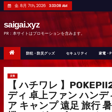
コ
金. 8月 7th, 2026
3:33:10 AM
ン
テ
saigai.xyz
ン
ツ
PR：本サイトはプロモーションを含みます。
へ
ス
キ
防犯・防災グッズ
セキュリティ
家電・
ッ
プ
災害
【 ハチワレ 】POKEPI
ディ 卓上ファン ハンデ
ア キャンプ 遠足 旅行 