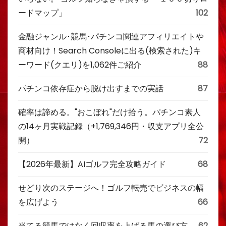
ードマップ」
102
金融ジャンル･競馬･パチンコ関連アフィリエイトや
商材向け！Search Consoleに出る(検索された)キ
ーワード(クエリ)を1,062件ご紹介
88
パチンコ依存症から脱け出すまでの実話
87
確率は諦める。"おこぼれ"だけ拾う。パチンコ素人
の14ヶ月実戦記録（+1,769,346円・収支アプリ全公
開）
72
【2026年最新】AIゴルフ完全攻略ガイド
68
せどり次のステージへ！ゴルフ転売でビジネスの幅
を広げよう
66
当てる競馬ではなく回収率を上げる馬の選び方
62