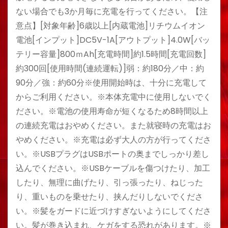
ない場合でも3か月毎に充電を行ってください。【注
意点】[対象年齢]6歳以上[内蔵電池]リチウムイオン
電池[インプット]DC5V-1A[アウトプット]4.0W[バッ
テリー容量]800ｍAh[充電時間]約1.5時間[充電回数]
約300回[使用時間(連続運転)]弱：約180分／中：約
90分／強：約60分※使用開始時は、十分に充電して
からご利用ください。※本体充電中に使用しないでく
ださい。※電池の使用寿命が短くなるため8時間以上
の連続充電はおやめください。また就寝時の充電はお
やめください。※充電は必ず大人の方が行ってくださ
い。※USBプラグはUSBポートの奥までしっかり差し
込んでください。※USBケーブルを傷つけたり、加工
したり、無理に曲げたり、引っ張ったり、ねじった
り、重いものを乗せたり、挟んだりしないでくださ
い。※髪をガードに近づけすぎないようにしてくださ
い。髪が巻き込まれ、ケガをする恐れがあります。※