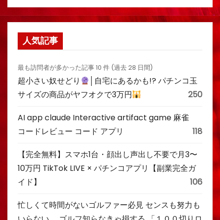
人気記事
最も訪問者が多かった記事 10 件 (過去 28 日間)
超小さい奴せどり
│自宅にあるかも!? パチンコ玉
サイズの商品がヤフオクで3万円
250
AI app claude Interactive artifact game 麻雀
コードレビュー コード アプリ
118
【完全無料】スマホ1台・顔出し声出し不要で月3〜
10万円 TikTok LIVE × パチンコアプリ【副業完全ガ
イド】
106
忙しくて時間がないゴルファー必見 センスも努力も
いらない。 ゴルフ知らなきゃ損する 「１００切りロ