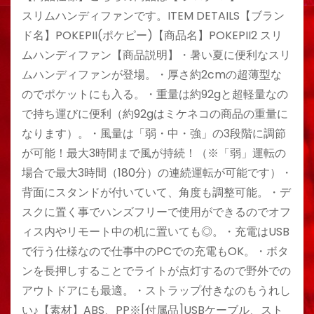
スリムハンディファンです。ITEM DETAILS【ブラン
ド名】POKEPII(ポケピー)【商品名】POKEPII2 スリ
ムハンディファン【商品説明】・暑い夏に便利なスリ
ムハンディファンが登場。・厚さ約2cmの超薄型な
のでポケットにも入る。・重量は約92gと超軽量なの
で持ち運びに便利（約92gはミケネコの商品の重量に
なります）。・風量は「弱・中・強」の3段階に調節
が可能！最大3時間まで風が持続！（※「弱」運転の
場合で最大3時間（180分）の連続運転が可能です）・
背面にスタンドが付いていて、角度も調整可能。・デ
スクに置く事でハンズフリーで使用ができるのでオフ
ィス内やリモート中の机に置いても◎。・充電はUSB
で行う仕様なので仕事中のPCでの充電もOK。・ボタ
ンを長押しすることでライトが点灯するので野外での
アウトドアにも最適。・ストラップ付きなのもうれし
い♪【素材】ABS、PP※[付属品]USBケーブル、スト