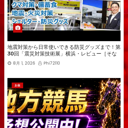
地震対策から日常使いできる防災グッズまで！第
30回「震災対策技術展」横浜・レビュー［そな
えるTV・高荷智也］
8月 1, 2026
Phi72110
お金