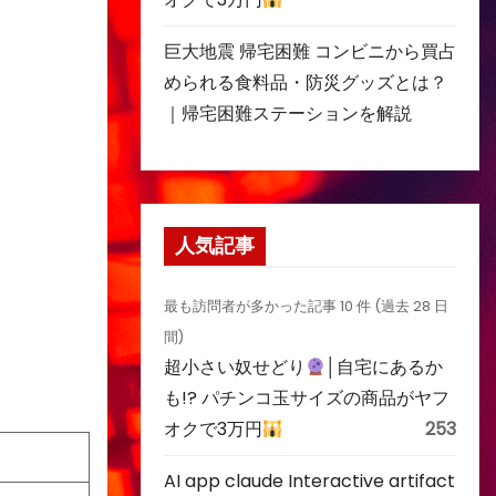
巨大地震 帰宅困難 コンビニから買占
められる食料品・防災グッズとは？
｜帰宅困難ステーションを解説
人気記事
最も訪問者が多かった記事 10 件 (過去 28 日
間)
超小さい奴せどり
│自宅にあるか
も!? パチンコ玉サイズの商品がヤフ
オクで3万円
253
AI app claude Interactive artifact