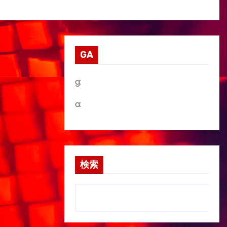
GA
g:
a:
検索