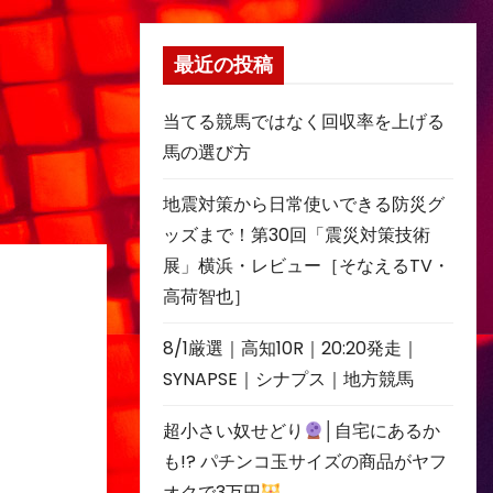
最近の投稿
当てる競馬ではなく回収率を上げる
馬の選び方
地震対策から日常使いできる防災グ
ッズまで！第30回「震災対策技術
展」横浜・レビュー［そなえるTV・
高荷智也］
8/1厳選｜高知10R｜20:20発走｜
SYNAPSE｜シナプス｜地方競馬
超小さい奴せどり
│自宅にあるか
も!? パチンコ玉サイズの商品がヤフ
オクで3万円