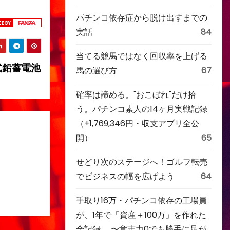
パチンコ依存症から脱け出すまでの
実話
84
当てる競馬ではなく回収率を上げる
弁式鉛蓄電池
馬の選び方
67
確率は諦める。"おこぼれ"だけ拾
う。パチンコ素人の14ヶ月実戦記録
（+1,769,346円・収支アプリ全公
開）
65
せどり次のステージへ！ゴルフ転売
でビジネスの幅を広げよう
64
手取り16万・パチンコ依存の工場員
が、1年で「資産＋100万」を作れた
全記録。 〜意志力0でも勝手に足が