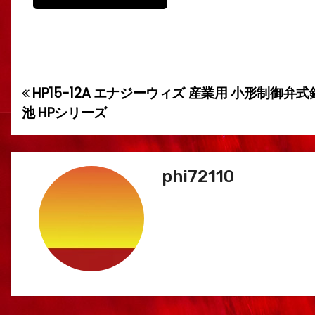
HP15-12A エナジーウィズ 産業用 小形制御弁
投
池 HPシリーズ
稿
ナ
phi72110
ビ
ゲ
ー
シ
ョ