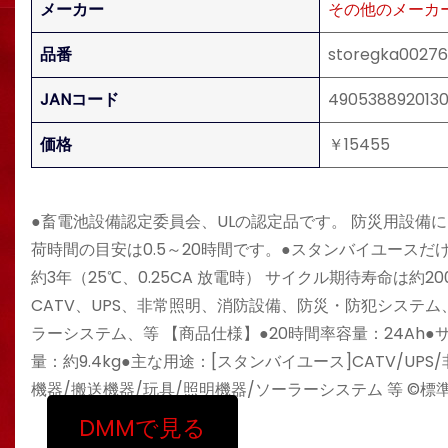
メーカー
その他のメーカ
品番
storegka00276
JANコード
490538892013
価格
￥15455
●畜電池設備認定委員会、ULの認定品です。 防災用設備
荷時間の目安は0.5～20時間です。●スタンバイユース
約3年（25℃、0.25CA 放電時） サイクル期待寿命は約2
CATV、UPS、非常照明、消防設備、防災・防犯システ
ラーシステム、等 【商品仕様】●20時間率容量：24Ah●サイ
量：約9.4kg●主な用途：[スタンバイユース]CATV/U
機器/搬送機器/玩具/照明機器/ソーラーシステム 等 ©標準
DMMで見る