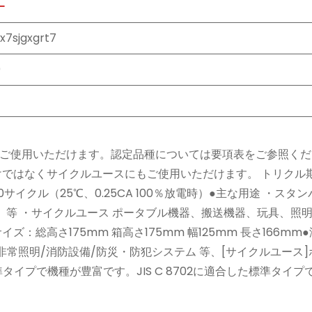
ー
x7sjgxgrt7
0
にご使用いただけます。認定品種については要項表をご参照くだ
だけではなくサイクルユースにもご使用いただけます。 トリクル
00サイクル（25℃、0.25CA 100％放電時）●主な用途 ・スタ
ム、等 ・サイクルユース ポータブル機器、搬送機器、玩具、照
ズ：総高さ175mm 箱高さ175mm 幅125mm 長さ166mm
PS/非常照明/消防設備/防災・防犯システム 等、[サイクルユース
タイプで機種が豊富です。JIS C 8702に適合した標準タイプ