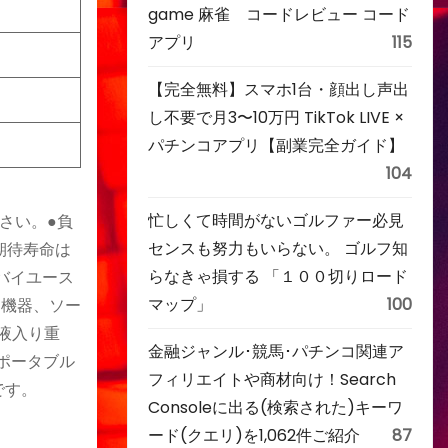
game 麻雀 コードレビュー コード
アプリ
115
【完全無料】スマホ1台・顔出し声出
し不要で月3〜10万円 TikTok LIVE ×
パチンコアプリ【副業完全ガイド】
104
忙しくて時間がないゴルファー必見
さい。●負
センスも努力もいらない。 ゴルフ知
期待寿命は
らなきゃ損する 「１００切りロード
ンバイユース
マップ」
100
明機器、ソー
●液入り重
金融ジャンル･競馬･パチンコ関連ア
]ポータブル
フィリエイトや商材向け！Search
です。
Consoleに出る(検索された)キーワ
ード(クエリ)を1,062件ご紹介
87