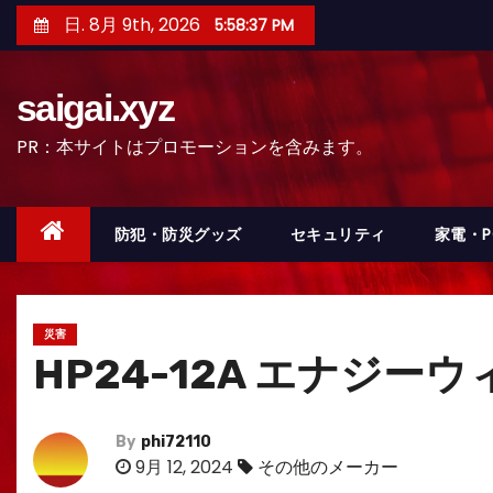
コ
日. 8月 9th, 2026
5:58:39 PM
ン
テ
saigai.xyz
ン
ツ
PR：本サイトはプロモーションを含みます。
へ
ス
キ
防犯・防災グッズ
セキュリティ
家電・
ッ
プ
災害
HP24-12A エナジー
By
phi72110
9月 12, 2024
その他のメーカー