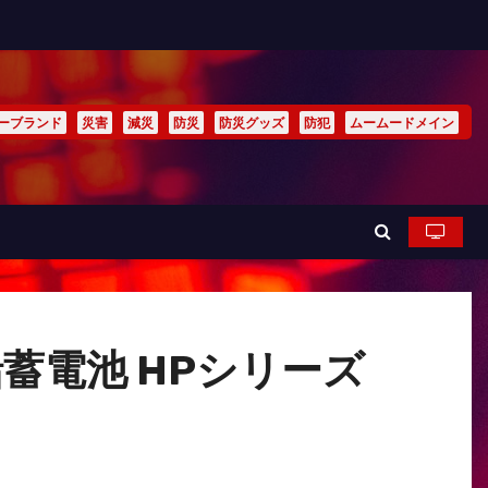
ーブランド
災害
減災
防災
防災グッズ
防犯
ムームードメイン
鉛蓄電池 HPシリーズ