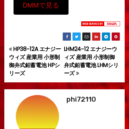
DMMで見る
HP38-12A エナジー
LHM24-12 エナジーウ
投
ウィズ 産業用 小形制
ィズ 産業用 小形制御
稿
御弁式鉛蓄電池 HPシ
弁式鉛蓄電池 LHMシリ
リーズ
ーズ
ナ
ビ
ゲ
phi72110
ー
シ