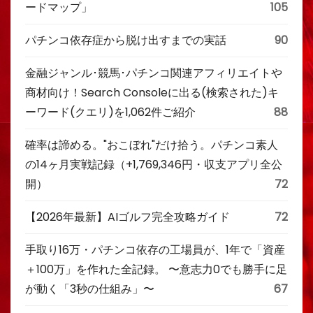
ードマップ」
105
パチンコ依存症から脱け出すまでの実話
90
金融ジャンル･競馬･パチンコ関連アフィリエイトや
商材向け！Search Consoleに出る(検索された)キ
ーワード(クエリ)を1,062件ご紹介
88
確率は諦める。"おこぼれ"だけ拾う。パチンコ素人
の14ヶ月実戦記録（+1,769,346円・収支アプリ全公
開）
72
【2026年最新】AIゴルフ完全攻略ガイド
72
手取り16万・パチンコ依存の工場員が、1年で「資産
＋100万」を作れた全記録。 〜意志力0でも勝手に足
が動く「3秒の仕組み」〜
67