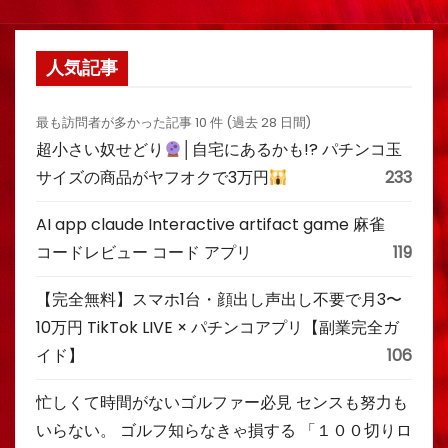
人気記事
最も訪問者が多かった記事 10 件 (過去 28 日間)
超小さい奴せどり
│自宅にあるかも!? パチンコ玉
サイズの商品がヤフオクで3万円
233
AI app claude Interactive artifact game 麻雀
コードレビュー コード アプリ
119
【完全無料】スマホ1台・顔出し声出し不要で月3〜
10万円 TikTok LIVE × パチンコアプリ【副業完全ガ
イド】
106
忙しくて時間がないゴルファー必見 センスも努力も
いらない。 ゴルフ知らなきゃ損する 「１００切りロ