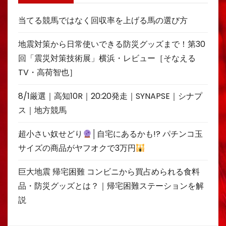
当てる競馬ではなく回収率を上げる馬の選び方
地震対策から日常使いできる防災グッズまで！第30
回「震災対策技術展」横浜・レビュー［そなえる
TV・高荷智也］
8/1厳選｜高知10R｜20:20発走｜SYNAPSE｜シナプ
ス｜地方競馬
超小さい奴せどり
│自宅にあるかも!? パチンコ玉
サイズの商品がヤフオクで3万円
巨大地震 帰宅困難 コンビニから買占められる食料
品・防災グッズとは？｜帰宅困難ステーションを解
説