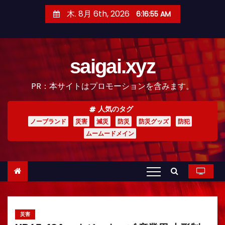
コ
木. 8月 6th, 2026
6:16:57 AM
ン
テ
ン
saigai.xyz
ツ
へ
PR：本サイトはプロモーションを含みます。
ス
キ
人気のタグ
ッ
ノーブランド
災害
減災
防災
防災グッズ
防犯
プ
ムームードメイン
災害