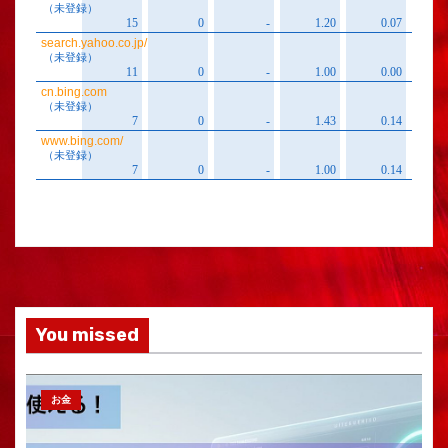
You missed
お金