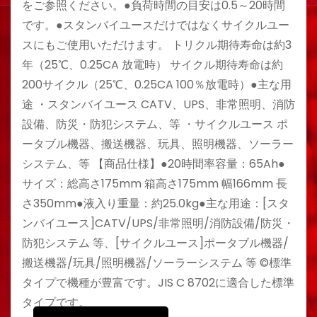
をご参照ください。●負荷時間の目安は0.5～20時間
です。●スタンバイユースだけではなくサイクルユー
スにもご使用いただけます。 トリクル期待寿命は約3
年（25℃、0.25CA 放電時） サイクル期待寿命は約
200サイクル（25℃、0.25CA 100％放電時）●主な用
途 ・スタンバイユース CATV、UPS、非常照明、消防
設備、防災・防犯システム、等 ・サイクルユース ポ
ータブル機器、搬送機器、玩具、照明機器、ソーラー
システム、等 【商品仕様】●20時間率容量：65Ah●
サイズ：総高さ175mm 箱高さ175mm 幅166mm 長
さ350mm●液入り重量：約25.0kg●主な用途：[スタ
ンバイユース]CATV/UPS/非常照明/消防設備/防災・
防犯システム 等、[サイクルユース]ポータブル機器/
搬送機器/玩具/照明機器/ソーラーシステム 等 ©標準
タイプで機種が豊富です。JIS C 8702に適合した標準
タイプです。