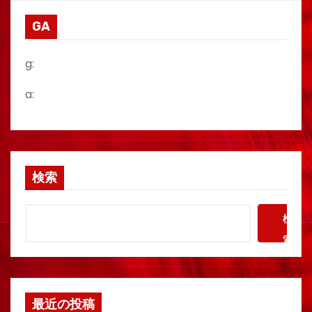
GA
g:
a:
検索
検
索
最近の投稿