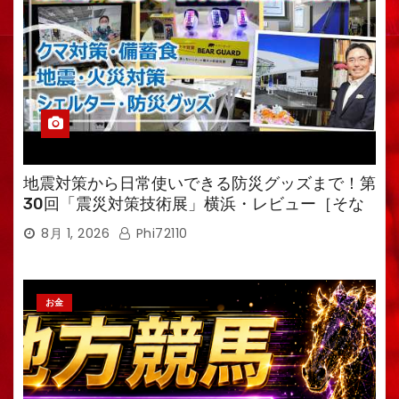
地震対策から日常使いできる防災グッズまで！第
30回「震災対策技術展」横浜・レビュー［そな
えるTV・高荷智也］
8月 1, 2026
Phi72110
お金