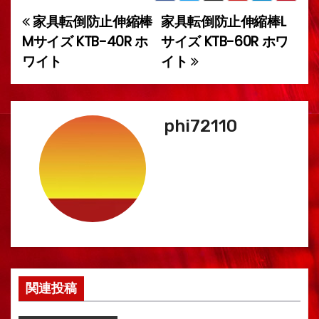
家具転倒防止伸縮棒
家具転倒防止伸縮棒L
投
Mサイズ KTB-40R ホ
サイズ KTB-60R ホワ
稿
ワイト
イト
ナ
ビ
phi72110
ゲ
ー
シ
ョ
ン
関連投稿