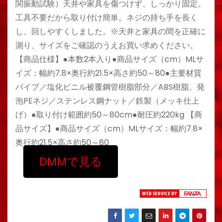
関振動試験）天井や家具を傷つけず、しっかり固定。
工具不要だから取り付け簡単。ネジの持ち手を長く
し、回しやすくしました。※天井と家具の間を正確に
測り、サイズをご確認のうえお買い求めください。
【商品仕様】●本数2本入り●商品サイズ（cm）MLサ
イズ：幅約7.8×奥行約21.5×高さ約50～80●主要材質
パイプ／塩化ビニル被覆鋼管樹脂部分／ABS樹脂、発
泡PEネジ／ステンレス鋼ナット／鉄製（メッキ仕上
げ）●取り付け範囲約50～80cm●耐圧約220kg 【商
品サイズ】●商品サイズ（cm）MLサイズ：幅約7.8×
奥行約21.5×高さ約50～80
DMMで見る