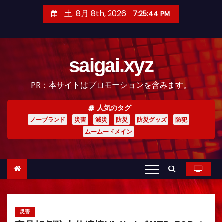
コ
土. 8月 8th, 2026
7:25:45 PM
ン
テ
ン
saigai.xyz
ツ
へ
PR：本サイトはプロモーションを含みます。
ス
キ
人気のタグ
ッ
ノーブランド
災害
減災
防災
防災グッズ
防犯
プ
ムームードメイン
災害