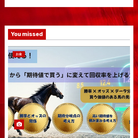
You missed
お金