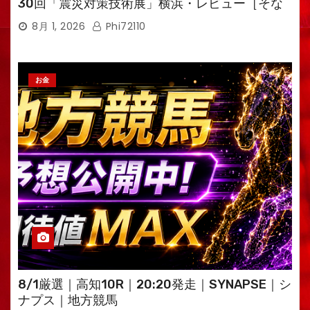
30回「震災対策技術展」横浜・レビュー［そな
えるTV・高荷智也］
8月 1, 2026
Phi72110
お金
8/1厳選｜高知10R｜20:20発走｜SYNAPSE｜シ
ナプス｜地方競馬