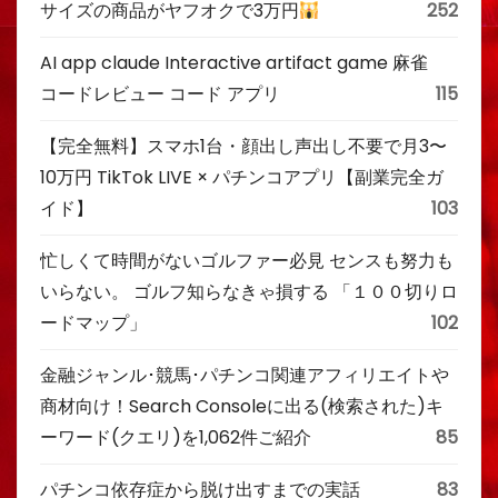
サイズの商品がヤフオクで3万円
252
AI app claude Interactive artifact game 麻雀
コードレビュー コード アプリ
115
【完全無料】スマホ1台・顔出し声出し不要で月3〜
10万円 TikTok LIVE × パチンコアプリ【副業完全ガ
イド】
103
忙しくて時間がないゴルファー必見 センスも努力も
いらない。 ゴルフ知らなきゃ損する 「１００切りロ
ードマップ」
102
金融ジャンル･競馬･パチンコ関連アフィリエイトや
商材向け！Search Consoleに出る(検索された)キ
ーワード(クエリ)を1,062件ご紹介
85
パチンコ依存症から脱け出すまでの実話
83