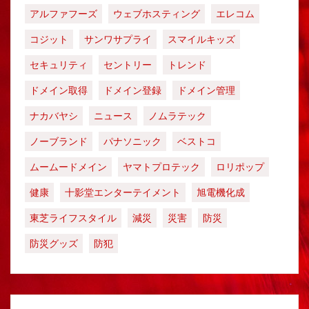
アルファフーズ
ウェブホスティング
エレコム
コジット
サンワサプライ
スマイルキッズ
セキュリティ
セントリー
トレンド
ドメイン取得
ドメイン登録
ドメイン管理
ナカバヤシ
ニュース
ノムラテック
ノーブランド
パナソニック
ベストコ
ムームードメイン
ヤマトプロテック
ロリポップ
健康
十影堂エンターテイメント
旭電機化成
東芝ライフスタイル
減災
災害
防災
防災グッズ
防犯