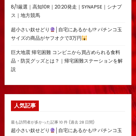
8/1厳選｜高知10R｜20:20発走｜SYNAPSE｜シナプ
ス｜地方競馬
超小さい奴せどり
│自宅にあるかも!? パチンコ玉
サイズの商品がヤフオクで3万円
巨大地震 帰宅困難 コンビニから買占められる食料
品・防災グッズとは？｜帰宅困難ステーションを解
説
人気記事
最も訪問者が多かった記事 10 件 (過去 28 日間)
超小さい奴せどり
│自宅にあるかも!? パチンコ玉