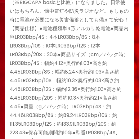
（※BIGCAPA basicと比較）になりました。日常使
いはもちろん、懐中電灯や防災ラジオなど。もしもの
時に電池が必要になる災害備蓄としても備えて安心！
【商品仕様】●電池種類単4形アルカリ乾電池●商品内
容LR03Bbp/4S：4本LR03Bbp/8S：8本
LR03Bbp/10S：10本LR03Bbp/12S：12本
LR03Bbp/20S：20本●商品サイズ（cm／パック時）
LR03Bbp/4S：幅約4.12×奥行約1.03×高さ約
4.45LR03Bbp/8S：幅約8.24×奥行約1.03×高さ約
4.45LR03Bbp/10S：幅約10.3×奥行約1.03×高さ約
4.45LR03Bbp/12S：幅約12.36×奥行約1.03×高さ約
4.45LR03Bbp/20S：幅約10.3×奥行約2.1×高さ約
4.45●質量（g／パック時）LR03Bbp/4S：約
44.46LR03Bbp/8S：約89.24LR03Bbp/10S：約
111.35LR03Bbp/12S：約133.91LR03Bbp/20S：約
223.43●保存可能期間約10年●型番LR03Bbp/4S、