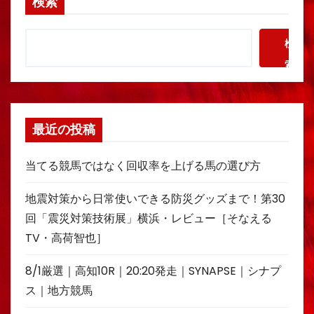
検索
検
索
最近の投稿
当てる競馬ではなく回収率を上げる馬の選び方
地震対策から日常使いできる防災グッズまで！第30
回「震災対策技術展」横浜・レビュー［そなえる
TV・高荷智也］
8/1厳選｜高知10R｜20:20発走｜SYNAPSE｜シナプ
ス｜地方競馬