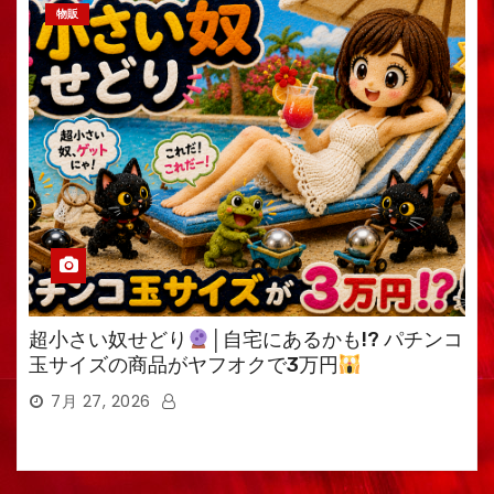
物販
超小さい奴せどり
│自宅にあるかも!? パチンコ
玉サイズの商品がヤフオクで3万円
7月 27, 2026