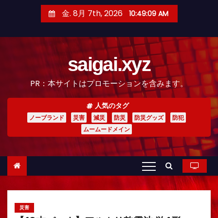
コ
金. 8月 7th, 2026
10:49:10 AM
ン
テ
ン
saigai.xyz
ツ
へ
PR：本サイトはプロモーションを含みます。
ス
キ
人気のタグ
ッ
ノーブランド
災害
減災
防災
防災グッズ
防犯
プ
ムームードメイン
災害