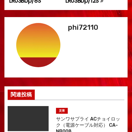
LR03Bbp/8S
LR03Bbp/12S
ナ
ビ
ゲ
phi72110
ー
シ
ョ
ン
関連投稿
災害
サンワサプライ ACチョイロッ
ク（電源ケーブル対応） CA-
NB008