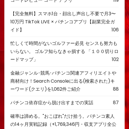
コードレビュー コード アプリ
119
【完全無料】スマホ1台・顔出し声出し不要で月3〜
10万円 TikTok LIVE × パチンコアプリ【副業完全ガ
イド】
106
忙しくて時間がないゴルファー必見 センスも努力も
いらない。 ゴルフ知らなきゃ損する 「１００切りロ
ードマップ」
102
金融ジャンル･競馬･パチンコ関連アフィリエイトや
商材向け！Search Consoleに出る(検索された)キ
ーワード(クエリ)を1,062件ご紹介
88
パチンコ依存症から脱け出すまでの実話
87
確率は諦める。"おこぼれ"だけ拾う。パチンコ素人
の14ヶ月実戦記録（+1,769,346円・収支アプリ全公