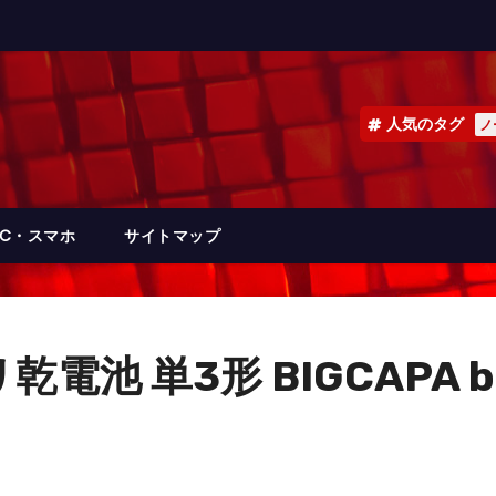
人気のタグ
ノ
PC・スマホ
サイトマップ
 単3形 BIGCAPA bas