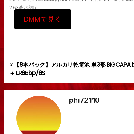
2.8×高さ約5
DMMで見る
【8本パック】アルカリ乾電池 単3形 BIGCAPA b
投
＋ LR6Bbp/8S
稿
ナ
phi72110
ビ
ゲ
ー