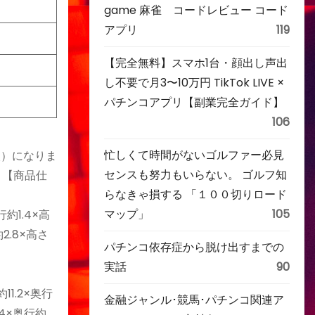
game 麻雀 コードレビュー コード
アプリ
119
【完全無料】スマホ1台・顔出し声出
し不要で月3〜10万円 TikTok LIVE ×
パチンコアプリ【副業完全ガイド】
106
忙しくて時間がないゴルファー必見
比較）になりま
センスも努力もいらない。 ゴルフ知
 【商品仕
らなきゃ損する 「１００切りロード
マップ」
105
行約1.4×高
約2.8×高さ
パチンコ依存症から脱け出すまでの
実話
90
11.2×奥行
金融ジャンル･競馬･パチンコ関連ア
14×奥行約