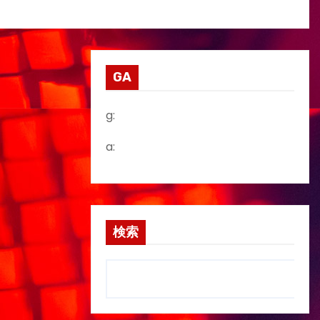
GA
g:
a:
検索