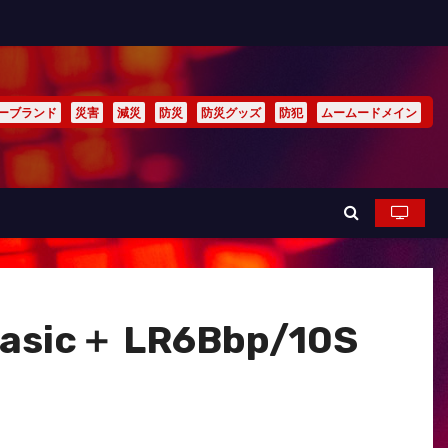
ーブランド
災害
減災
防災
防災グッズ
防犯
ムームードメイン
ic＋ LR6Bbp/10S