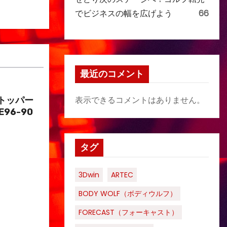
でビジネスの幅を広げよう
66
最近のコメント
表示できるコメントはありません。
トッパー
E96-90
タグ
3Dwin
ARTEC
BODY WOLF（ボディウルフ）
FORECAST（フォーキャスト）