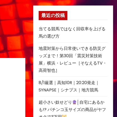
最近の投稿
当てる競馬ではなく回収率を上げる
馬の選び方
地震対策から日常使いできる防災グ
ッズまで！第30回「震災対策技術
展」横浜・レビュー［そなえるTV・
高荷智也］
8/1厳選｜高知10R｜20:20発走｜
SYNAPSE｜シナプス｜地方競馬
超小さい奴せどり
│自宅にあるか
も!? パチンコ玉サイズの商品がヤフ
オクで3万円