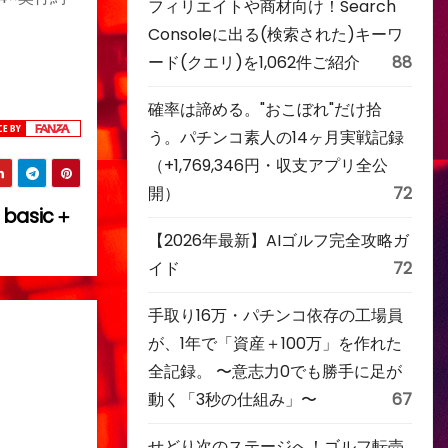
フィリエイトや商材向け！Search
Consoleに出る(検索された)キーワ
ード(クエリ)を1,062件ご紹介
88
確率は諦める。"おこぼれ"だけ拾
う。パチンコ素人の14ヶ月実戦記録
（+1,769,346円・収支アプリ全公
開）
72
basic＋
【2026年最新】AIゴルフ完全攻略ガ
イド
72
手取り16万・パチンコ依存の工場員
が、1年で「資産＋100万」を作れた
全記録。 〜意志力0でも勝手に足が
動く「3秒の仕組み」〜
67
せどり次のステージへ！ゴルフ転売