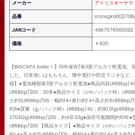
メーカー
アイリスオーヤマ
品番
storegka002708
JANコード
4967576560092
価格
￥820
【BIGCAPA basic＋】10年保存/単3形アルカリ乾電池
した。日常使いはもちろん、懐中電灯や防災ラジオなど。
様】●電池種類単3形アルカリ乾電池●商品内容LR6Bbp/4S：4本L
LR6Bbp/20S：20本●商品サイズ（cm／パック時）LR6Bbp/
さ約5LR6Bbp/10S：幅約14×奥行約1.4×高さ約5LR6Bbp/
約5●質量（g／パック時）LR6Bbp/4S：約90.01gLR6Bbp/8S
270.82gLR6Bbp/20S：約451.33g●保存可能期間約10年●型
LR6Bbp/20S 【商品サイズ】●商品サイズ（cm／パック時）LR
約1.4×高さ約5LR6Bbp/10S：幅約14×奥行約1.4×高さ約5L