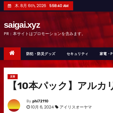
コ
木. 8月 6th, 2026
5:58:41 AM
ン
テ
saigai.xyz
ン
ツ
PR：本サイトはプロモーションを含みます。
へ
ス
キ
防犯・防災グッズ
セキュリティ
家電・
ッ
プ
災害
【10本パック】アルカリ乾電池
By
phi72110
10月 6, 2024
アイリスオーヤマ