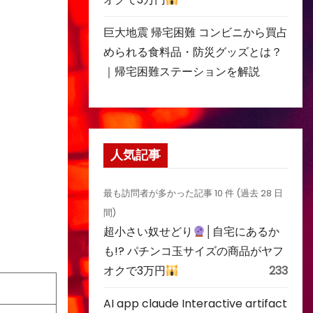
巨大地震 帰宅困難 コンビニから買占
められる食料品・防災グッズとは？
｜帰宅困難ステーションを解説
人気記事
最も訪問者が多かった記事 10 件 (過去 28 日
間)
超小さい奴せどり
│自宅にあるか
も!? パチンコ玉サイズの商品がヤフ
オクで3万円
233
AI app claude Interactive artifact