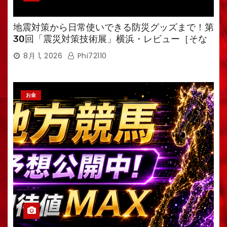
地震対策から日常使いできる防災グッズまで！第
30回「震災対策技術展」横浜・レビュー［そな
えるTV・高荷智也］
8月 1, 2026
Phi72110
お金