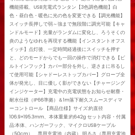
機能搭載、USB充電式ランタン【3色調色機能】白
色・昼白色・暖色に光の色を変更できる【調光機能】
スイッチ長押しで弱～強まで無段階に調光可能【キャ
ンドルモード】光量がランダムに変化し、ろうそくの
炎のようなゆれを再現する機能【インスタントオフス
イッチ】点灯後、一定時間経過後にスイッチを押す
と、どのモードからでも一回の操作で消灯できる【ビ
ルトインフック】カバー部分を外し、逆さまに吊るし
て使用可能【シャドーレストップカバー】グローブ全
体が発光し、目に優しく影ができない【チャージング
インジケーター】充電中の充電状態をお知らせ耐塵・
耐水仕様（IP66準拠）＆1m落下耐久スムースディマ
ーコントロール 【商品仕様】サイズ:約直径
106.9×195.3mm、本体重量:約642g セット内容・付属
品:本体、ハンガーフック、マイクロUSBケーブル
（50cm）、専用充電池（内蔵） 明るさ（専用充電池