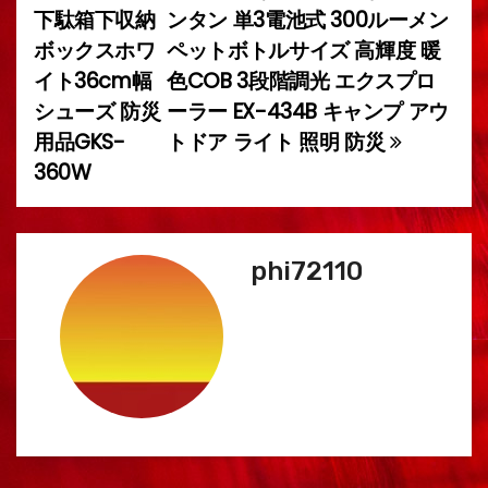
下駄箱下収納
ンタン 単3電池式 300ルーメン
稿
ボックスホワ
ペットボトルサイズ 高輝度 暖
イト36cm幅
色COB 3段階調光 エクスプロ
ナ
シューズ 防災
ーラー EX-434B キャンプ アウ
ビ
用品GKS-
トドア ライト 照明 防災
360W
ゲ
ー
シ
phi72110
ョ
ン