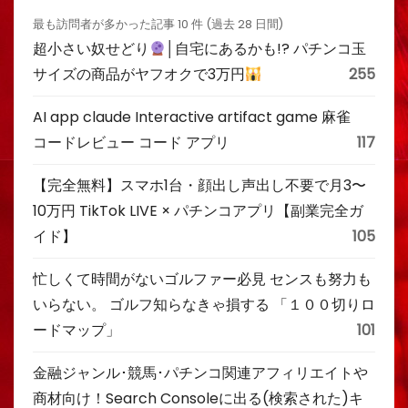
最も訪問者が多かった記事 10 件 (過去 28 日間)
超小さい奴せどり
│自宅にあるかも!? パチンコ玉
サイズの商品がヤフオクで3万円
255
AI app claude Interactive artifact game 麻雀
コードレビュー コード アプリ
117
【完全無料】スマホ1台・顔出し声出し不要で月3〜
10万円 TikTok LIVE × パチンコアプリ【副業完全ガ
イド】
105
忙しくて時間がないゴルファー必見 センスも努力も
いらない。 ゴルフ知らなきゃ損する 「１００切りロ
ードマップ」
101
金融ジャンル･競馬･パチンコ関連アフィリエイトや
商材向け！Search Consoleに出る(検索された)キ