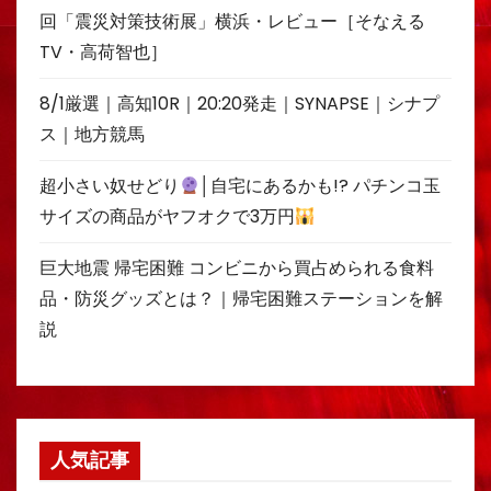
回「震災対策技術展」横浜・レビュー［そなえる
TV・高荷智也］
8/1厳選｜高知10R｜20:20発走｜SYNAPSE｜シナプ
ス｜地方競馬
超小さい奴せどり
│自宅にあるかも!? パチンコ玉
サイズの商品がヤフオクで3万円
巨大地震 帰宅困難 コンビニから買占められる食料
品・防災グッズとは？｜帰宅困難ステーションを解
説
人気記事