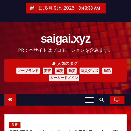
コ
日. 8月 9th, 2026
3:49:35 AM
ン
テ
ン
saigai.xyz
ツ
へ
PR：本サイトはプロモーションを含みます。
ス
キ
人気のタグ
ッ
ノーブランド
災害
減災
防災
防災グッズ
防犯
プ
ムームードメイン
災害