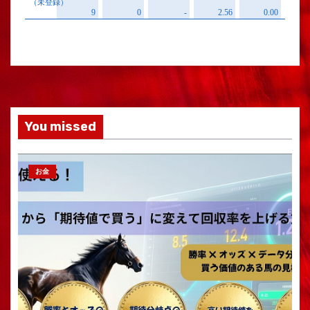
You missed
お金