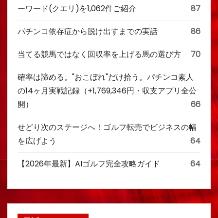
ーワード(クエリ)を1,062件ご紹介
87
パチンコ依存症から脱け出すまでの実話
86
当てる競馬ではなく回収率を上げる馬の選び方
70
確率は諦める。"おこぼれ"だけ拾う。パチンコ素人
の14ヶ月実戦記録（+1,769,346円・収支アプリ全公
開）
66
せどり次のステージへ！ゴルフ転売でビジネスの幅
を広げよう
64
【2026年最新】AIゴルフ完全攻略ガイド
64