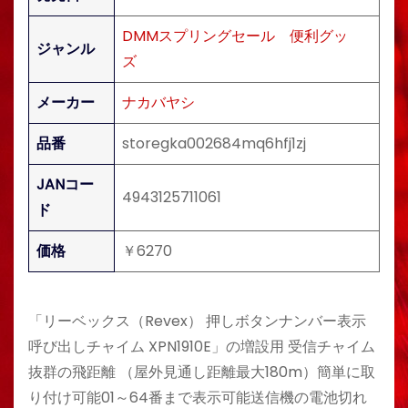
DMMスプリングセール
便利グッ
ジャンル
ズ
メーカー
ナカバヤシ
品番
storegka002684mq6hfj1zj
JANコー
4943125711061
ド
価格
￥6270
「リーベックス（Revex） 押しボタンナンバー表示
呼び出しチャイム XPN1910E」の増設用 受信チャイム
抜群の飛距離 （屋外見通し距離最大180m）簡単に取
り付け可能01～64番まで表示可能送信機の電池切れ