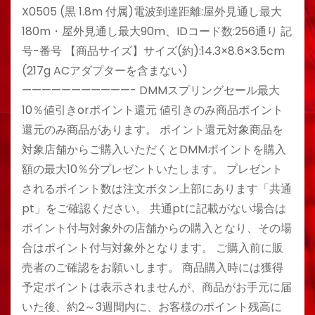
X0505 (黒 1.8m 付属)電波到達距離:屋外見通し最大
180m・屋外見通し最大90m、IDコード数:256通り 記
号-番号 【商品サイズ】サイズ(約):14.3×8.6×3.5cm
(217g ACアダプターを含まない)
———————————- DMMスプリングセール最大
10％値引きorポイント還元 値引きのみ商品ポイント
還元のみ商品があります。 ポイント還元対象商品を
対象店舗からご購入いただくとDMMポイントを購入
額の最大10％分プレゼントいたします。 プレゼント
されるポイント数は注文ボタン上部にあります「共通
pt」をご確認ください。 共通ptに記載がない場合は
ポイント付与対象外の店舗からの購入となり、その場
合はポイント付与対象外となります。 ご購入前に販
売者のご確認をお願いします。 商品購入時には獲得
予定ポイントは表示されませんが、商品がお手元に届
いた後、約2～3週間内に、お客様のポイント残高に