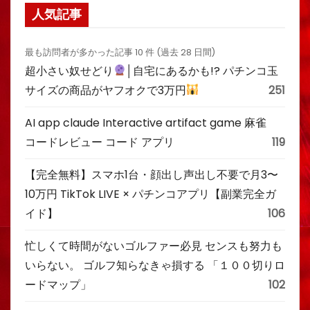
人気記事
最も訪問者が多かった記事 10 件 (過去 28 日間)
超小さい奴せどり
│自宅にあるかも!? パチンコ玉
サイズの商品がヤフオクで3万円
251
AI app claude Interactive artifact game 麻雀
コードレビュー コード アプリ
119
【完全無料】スマホ1台・顔出し声出し不要で月3〜
10万円 TikTok LIVE × パチンコアプリ【副業完全ガ
イド】
106
忙しくて時間がないゴルファー必見 センスも努力も
いらない。 ゴルフ知らなきゃ損する 「１００切りロ
ードマップ」
102