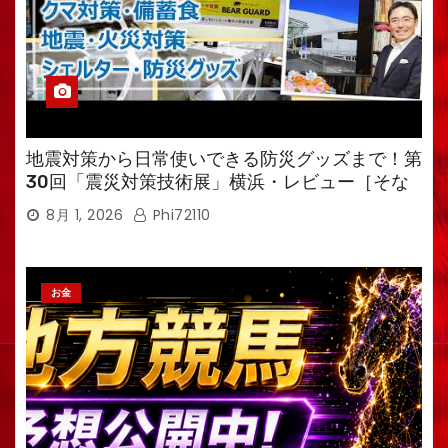
地震対策から日常使いできる防災グッズまで！第
30回「震災対策技術展」横浜・レビュー［そな
えるTV・高荷智也］
8月 1, 2026
Phi72110
お金