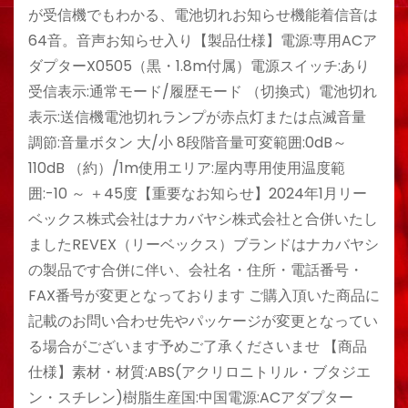
が受信機でもわかる、電池切れお知らせ機能着信音は
64音。音声お知らせ入り【製品仕様】電源:専用ACア
ダプターX0505（黒・1.8m付属）電源スイッチ:あり
受信表示:通常モード/履歴モード （切換式）電池切れ
表示:送信機電池切れランプが赤点灯または点滅音量
調節:音量ボタン 大/小 8段階音量可変範囲:0dB～
110dB （約）/1m使用エリア:屋内専用使用温度範
囲:-10 ～ ＋45度【重要なお知らせ】2024年1月リー
ベックス株式会社はナカバヤシ株式会社と合併いたし
ましたREVEX（リーベックス）ブランドはナカバヤシ
の製品です合併に伴い、会社名・住所・電話番号・
FAX番号が変更となっております ご購入頂いた商品に
記載のお問い合わせ先やパッケージが変更となってい
る場合がございます予めご了承くださいませ 【商品
仕様】素材・材質:ABS(アクリロニトリル・ブタジエ
ン・スチレン)樹脂生産国:中国電源:ACアダプター