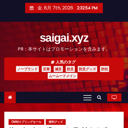
コ
金. 8月 7th, 2026
2:32:56 PM
ン
テ
ン
saigai.xyz
ツ
へ
PR：本サイトはプロモーションを含みます。
ス
キ
人気のタグ
ッ
ノーブランド
災害
減災
防災
防災グッズ
防犯
プ
ムームードメイン
DMMスプリングセール
便利グッズ