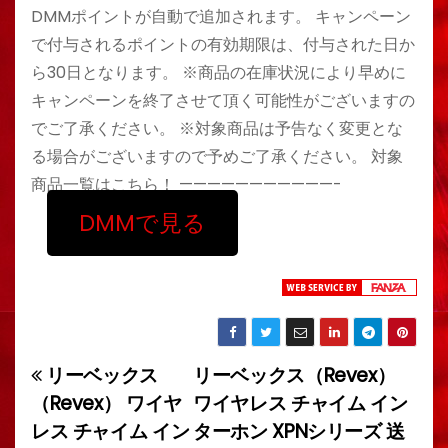
DMMポイントが自動で追加されます。 キャンペーン
で付与されるポイントの有効期限は、付与された日か
ら30日となります。 ※商品の在庫状況により早めに
キャンペーンを終了させて頂く可能性がございますの
でご了承ください。 ※対象商品は予告なく変更とな
る場合がございますので予めご了承ください。 対象
商品一覧はこちら！ ———————————-
DMMで見る
リーベックス
リーベックス（Revex）
投
（Revex） ワイヤ
ワイヤレス チャイム イン
稿
レス チャイム イン
ターホン XPNシリーズ 送