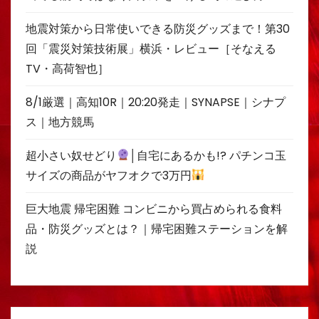
地震対策から日常使いできる防災グッズまで！第30
回「震災対策技術展」横浜・レビュー［そなえる
TV・高荷智也］
8/1厳選｜高知10R｜20:20発走｜SYNAPSE｜シナプ
ス｜地方競馬
超小さい奴せどり
│自宅にあるかも!? パチンコ玉
サイズの商品がヤフオクで3万円
巨大地震 帰宅困難 コンビニから買占められる食料
品・防災グッズとは？｜帰宅困難ステーションを解
説