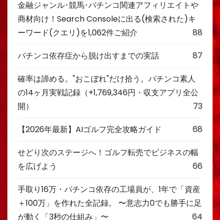
金融ジャンル･競馬･パチンコ関連アフィリエイトや
商材向け！Search Consoleに出る(検索された)キ
ーワード(クエリ)を1,062件ご紹介
88
パチンコ依存症から脱け出すまでの実話
87
確率は諦める。"おこぼれ"だけ拾う。パチンコ素人
の14ヶ月実戦記録（+1,769,346円・収支アプリ全公
開）
73
【2026年最新】AIゴルフ完全攻略ガイド
68
せどり次のステージへ！ゴルフ転売でビジネスの幅
を広げよう
66
手取り16万・パチンコ依存の工場員が、1年で「資産
＋100万」を作れた全記録。 〜意志力0でも勝手に足
が動く「3秒の仕組み」〜
64