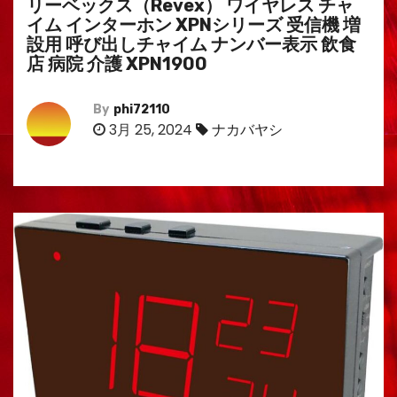
リーベックス（Revex） ワイヤレス チャ
イム インターホン XPNシリーズ 受信機 増
設用 呼び出しチャイム ナンバー表示 飲食
店 病院 介護 XPN1900
By
phi72110
3月 25, 2024
ナカバヤシ