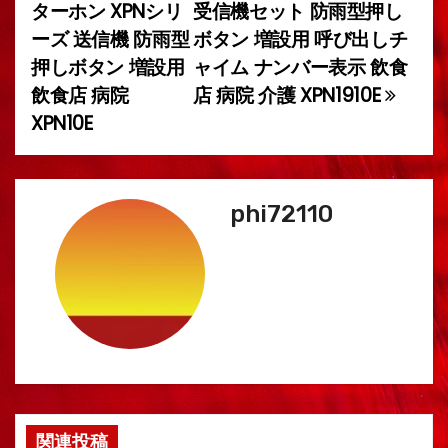
ターホン XPNシリ
受信機セット 防雨型押し
ナ
ーズ 送信機 防雨型
ボタン 増設用 呼び出しチ
ビ
押しボタン 増設用
ャイム ナンバー表示 飲食
飲食店 病院
店 病院 介護 XPN1910E
ゲ
XPN10E
ー
シ
phi72110
ョ
ン
関連投稿