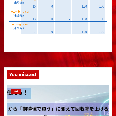
You missed
お金