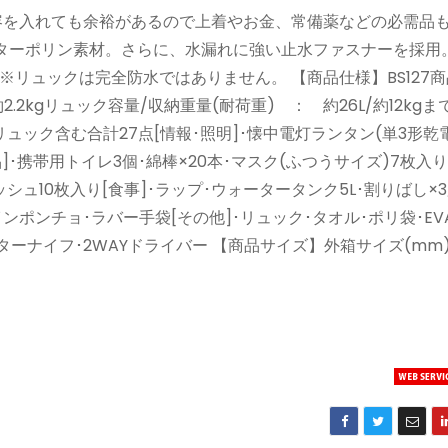
容を入れても余裕があるので上着やお金、常備薬などの必需品
ターポリン素材。さらに、水漏れに強い止水ファスナーを採用
リュックは完全防水ではありません。 【商品仕様】BS127
2.2kgリュック容量/収納重量(耐荷重) ： 約26L/約12kg
ック含む合計27点[情報･照明]･懐中電灯ランタン(単3形乾電
]･携帯用トイレ3個･綿棒×20本･マスク(ふつうサイズ)7枚入り
ュ10枚入り[食事]･ラップ･ウォータータンク5L･割りばし×
インポンチョ･ラバー手袋[その他]･リュック･タオル･ポリ袋･E
ッターナイフ･2WAYドライバー 【商品サイズ】外箱サイズ(mm