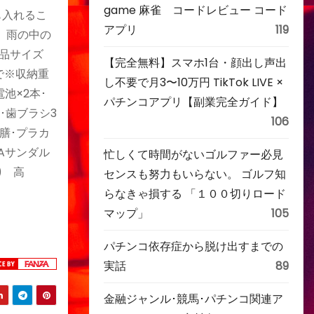
game 麻雀 コードレビュー コード
も入れるこ
アプリ
119
。雨の中の
商品サイズ
【完全無料】スマホ1台・顔出し声出
まで※収納重
し不要で月3〜10万円 TikTok LIVE ×
池×2本･
パチンコアプリ【副業完全ガイド】
･歯ブラシ3
106
3膳･プラカ
VAサンダル
忙しくて時間がないゴルファー必見
) 高
センスも努力もいらない。 ゴルフ知
らなきゃ損する 「１００切りロード
マップ」
105
パチンコ依存症から脱け出すまでの
実話
89
金融ジャンル･競馬･パチンコ関連ア