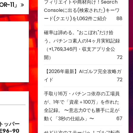
フィリエイトや商材向け！Search
R-11」
Consoleに出る(検索された)キーワ
ード(クエリ)を1,062件ご紹介
88
確率は諦める。"おこぼれ"だけ拾
う。パチンコ素人の14ヶ月実戦記録
（+1,769,346円・収支アプリ全公
開）
72
【2026年最新】AIゴルフ完全攻略ガ
イド
72
手取り16万・パチンコ依存の工場員
が、1年で「資産＋100万」を作れた
全記録。 〜意志力0でも勝手に足が
動く「3秒の仕組み」〜
67
トッパー
E96-90
せどり次のステージへ！ゴルフ転売