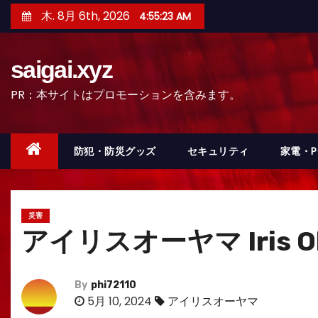
コ
木. 8月 6th, 2026
4:55:24 AM
ン
テ
saigai.xyz
ン
ツ
PR：本サイトはプロモーションを含みます。
へ
ス
キ
防犯・防災グッズ
セキュリティ
家電・
ッ
プ
災害
アイリスオーヤマ Iris O
By
phi72110
5月 10, 2024
アイリスオーヤマ