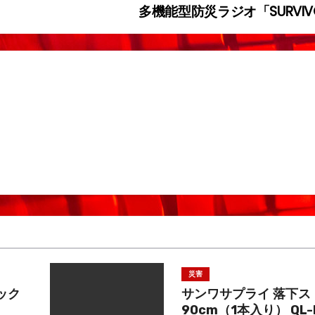
多機能型防災ラジオ「SURVIVO
災害
ック
サンワサプライ 落下ス
90cm（1本入り） QL-