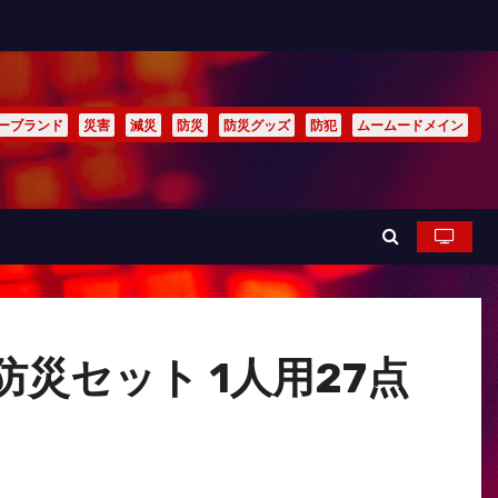
ーブランド
災害
減災
防災
防災グッズ
防犯
ムームードメイン
48 防災セット 1人用27点