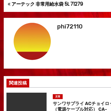
アーテック 非常用給水袋 5L 71279
投
稿
ナ
phi72110
ビ
ゲ
ー
シ
ョ
関連投稿
ン
災害
サンワサプライ ACチョイロ
（電源ケーブル対応） CA-