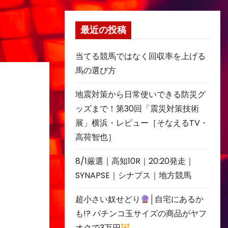
最近の投稿
当てる競馬ではなく回収率を上げる
馬の選び方
地震対策から日常使いできる防災グ
ッズまで！第30回「震災対策技術
展」横浜・レビュー［そなえるTV・
高荷智也］
8/1厳選｜高知10R｜20:20発走｜
SYNAPSE｜シナプス｜地方競馬
超小さい奴せどり
│自宅にあるか
も!? パチンコ玉サイズの商品がヤフ
オクで3万円