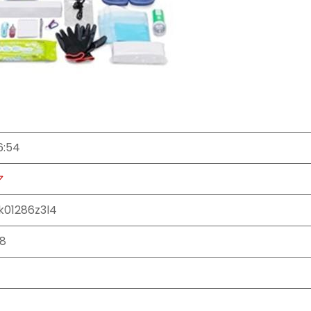
6:54
マ
k01286z3l4
8