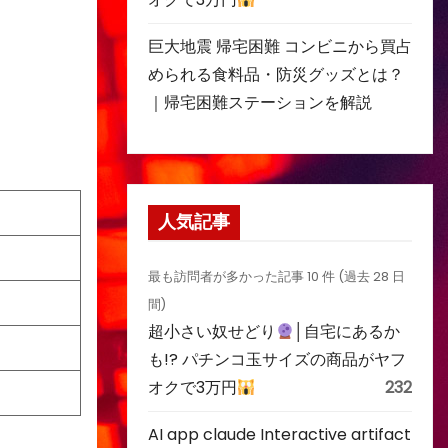
巨大地震 帰宅困難 コンビニから買占
められる食料品・防災グッズとは？
｜帰宅困難ステーションを解説
人気記事
最も訪問者が多かった記事 10 件 (過去 28 日
間)
超小さい奴せどり
│自宅にあるか
も!? パチンコ玉サイズの商品がヤフ
オクで3万円
232
AI app claude Interactive artifact