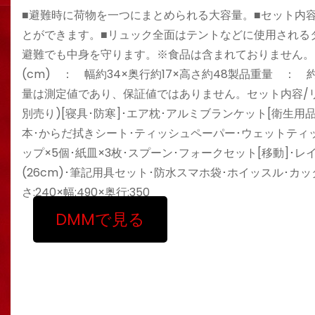
■避難時に荷物を一つにまとめられる大容量。■セット内
とができます。■リュック全面はテントなどに使用される
避難でも中身を守ります。※食品は含まれておりません。※
(cm) ： 幅約34×奥行約17×高さ約48製品重量 ： 約
量は測定値であり、保証値ではありません。セット内容/リュ
別売り)[寝具･防寒]･エア枕･アルミブランケット[衛生用品
本･からだ拭きシート･ティッシュペーパー･ウェットティッシ
ップ×5個･紙皿×3枚･スプーン･フォークセット[移動]･レ
(26cm)･筆記用具セット･防水スマホ袋･ホイッスル･カ
さ:240×幅:490×奥行:350
DMMで見る