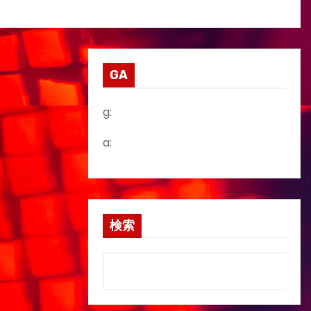
GA
g:
a:
検索