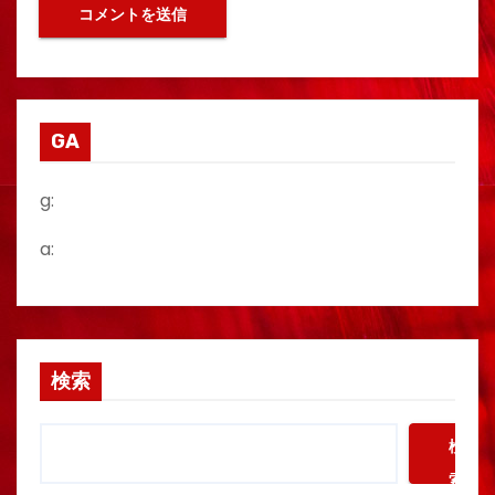
GA
g:
a:
検索
検
索