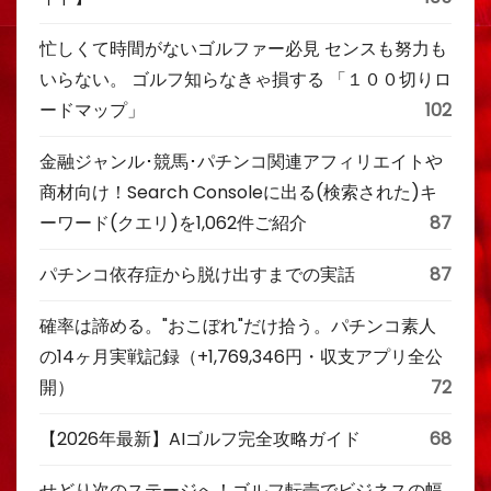
忙しくて時間がないゴルファー必見 センスも努力も
いらない。 ゴルフ知らなきゃ損する 「１００切りロ
ードマップ」
102
金融ジャンル･競馬･パチンコ関連アフィリエイトや
商材向け！Search Consoleに出る(検索された)キ
ーワード(クエリ)を1,062件ご紹介
87
パチンコ依存症から脱け出すまでの実話
87
確率は諦める。"おこぼれ"だけ拾う。パチンコ素人
の14ヶ月実戦記録（+1,769,346円・収支アプリ全公
開）
72
【2026年最新】AIゴルフ完全攻略ガイド
68
せどり次のステージへ！ゴルフ転売でビジネスの幅