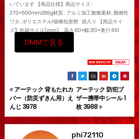
いています 【商品仕様】商品サイズ :
270×500mm288g材質 : アルミ加工難燃素材､難燃性
ワタ､ポリエステル1個梱包形態 : 袋入り 【商品サイ
ズ】外箱サイズ(mm) 高さ:60×幅:310×奥行:510
DMMで見る
アーテック 背もたれカ
アーテック 防犯ブ
投
バー（防災ずきん用）え
ザー携帯中シール 1
稿
んじ 3978
枚 3988
ナ
ビ
phi72110