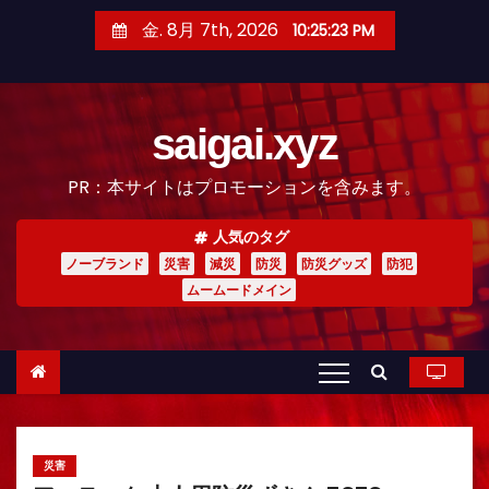
コ
金. 8月 7th, 2026
10:25:25 PM
ン
テ
ン
saigai.xyz
ツ
へ
PR：本サイトはプロモーションを含みます。
ス
キ
人気のタグ
ッ
ノーブランド
災害
減災
防災
防災グッズ
防犯
プ
ムームードメイン
災害