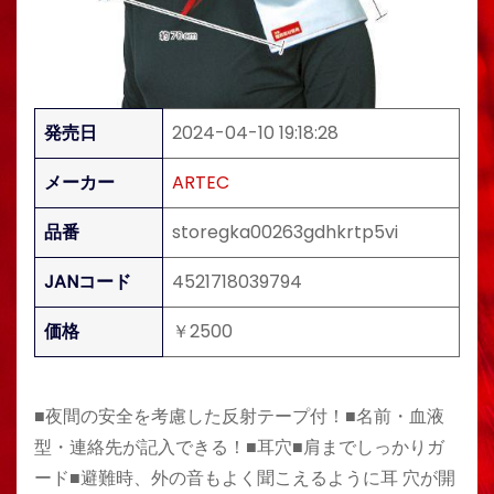
発売日
2024-04-10 19:18:28
メーカー
ARTEC
品番
storegka00263gdhkrtp5vi
JANコード
4521718039794
価格
￥2500
■夜間の安全を考慮した反射テープ付！■名前・血液
型・連絡先が記入できる！■耳穴■肩までしっかりガ
ード■避難時、外の音もよく聞こえるように耳 穴が開