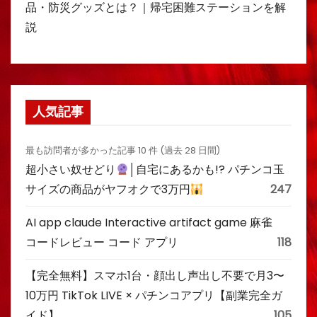
品・防災グッズとは？｜帰宅困難ステーションを解
説
人気記事
最も訪問者が多かった記事 10 件 (過去 28 日間)
超小さい奴せどり
│自宅にあるかも!? パチンコ玉
サイズの商品がヤフオクで3万円
247
AI app claude Interactive artifact game 麻雀
コードレビュー コード アプリ
118
【完全無料】スマホ1台・顔出し声出し不要で月3〜
10万円 TikTok LIVE × パチンコアプリ【副業完全ガ
イド】
105