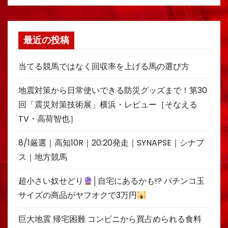
最近の投稿
当てる競馬ではなく回収率を上げる馬の選び方
地震対策から日常使いできる防災グッズまで！第30
回「震災対策技術展」横浜・レビュー［そなえる
TV・高荷智也］
8/1厳選｜高知10R｜20:20発走｜SYNAPSE｜シナプ
ス｜地方競馬
超小さい奴せどり
│自宅にあるかも!? パチンコ玉
サイズの商品がヤフオクで3万円
巨大地震 帰宅困難 コンビニから買占められる食料