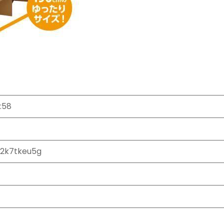
:58
62k7tkeu5g