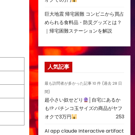
巨大地震 帰宅困難 コンビニから買占
められる食料品・防災グッズとは？
｜帰宅困難ステーションを解説
人気記事
最も訪問者が多かった記事 10 件 (過去 28 日
間)
超小さい奴せどり
│自宅にあるか
も!? パチンコ玉サイズの商品がヤフ
オクで3万円
253
AI app claude Interactive artifact