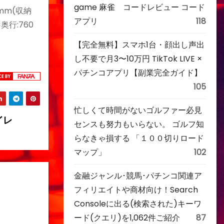
game 麻雀 コードレビュー コード
0mm(収納
アプリ
118
奥行:760
【完全無料】スマホ1台・顔出し声出
し不要で月3〜10万円 TikTok LIVE ×
パチンコアプリ【副業完全ガイド】
105
忙しくて時間がないゴルファー必見
イレ
センスも努力もいらない。 ゴルフ知
らなきゃ損する 「１００切りロード
マップ」
102
金融ジャンル･競馬･パチンコ関連ア
フィリエイトや商材向け！Search
Consoleに出る(検索された)キーワ
ード(クエリ)を1,062件ご紹介
87