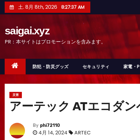
コ
土. 8月 8th, 2026
8:27:39 AM
ン
テ
saigai.xyz
ン
ツ
PR：本サイトはプロモーションを含みます。
へ
ス
キ
防犯・防災グッズ
セキュリティ
家電・
ッ
プ
災害
アーテック ATエコダンベ
By
phi72110
4月 14, 2024
ARTEC