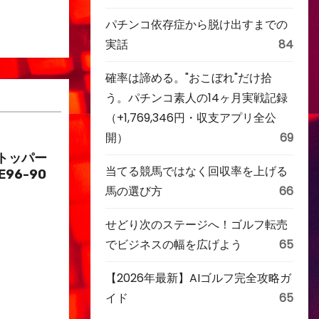
パチンコ依存症から脱け出すまでの
実話
84
確率は諦める。"おこぼれ"だけ拾
う。パチンコ素人の14ヶ月実戦記録
（+1,769,346円・収支アプリ全公
開）
69
トッパー
当てる競馬ではなく回収率を上げる
E96-90
馬の選び方
66
せどり次のステージへ！ゴルフ転売
でビジネスの幅を広げよう
65
【2026年最新】AIゴルフ完全攻略ガ
イド
65