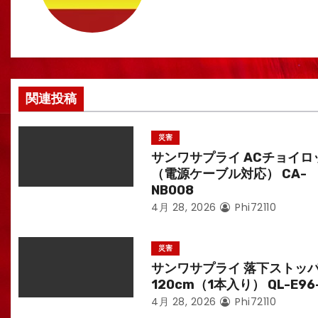
ー
シ
ョ
ン
関連投稿
災害
サンワサプライ ACチョイロ
（電源ケーブル対応） CA-
NB008
4月 28, 2026
Phi72110
災害
サンワサプライ 落下ストッ
120cm（1本入り） QL-E96
4月 28, 2026
Phi72110