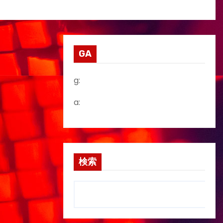
GA
g:
a:
検索