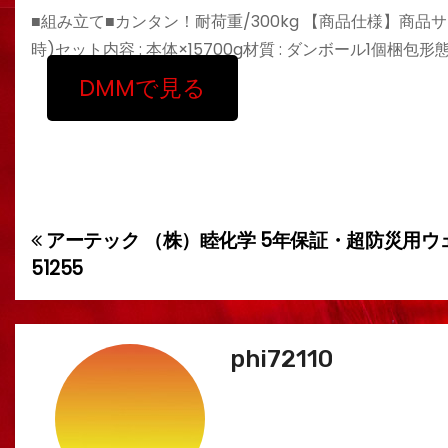
■組み立て■カンタン！耐荷重/300kg 【商品仕様】商品サイズ :
時)セット内容 : 本体×15700g材質 : ダンボール1個梱包形
DMMで見る
アーテック （株）睦化学 5年保証・超防災用ウ
投
51255
稿
ナ
phi72110
ビ
ゲ