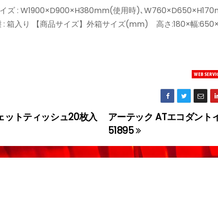
 W1900×D900×H380mm(使用時)､W760×D650×H17
態 : 箱入り 【商品サイズ】外箱サイズ(mm) 高さ:180×幅:650×
ェットティッシュ20枚入
アーテック ATエコダント
51895