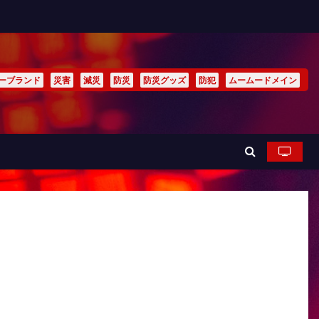
ーブランド
災害
減災
防災
防災グッズ
防犯
ムームードメイン