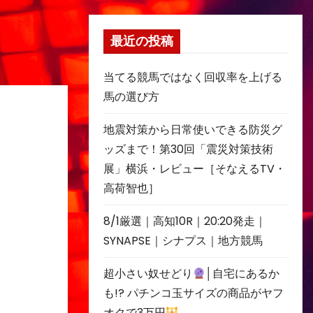
最近の投稿
当てる競馬ではなく回収率を上げる
馬の選び方
地震対策から日常使いできる防災グ
ッズまで！第30回「震災対策技術
展」横浜・レビュー［そなえるTV・
高荷智也］
8/1厳選｜高知10R｜20:20発走｜
SYNAPSE｜シナプス｜地方競馬
超小さい奴せどり
│自宅にあるか
も!? パチンコ玉サイズの商品がヤフ
オクで3万円