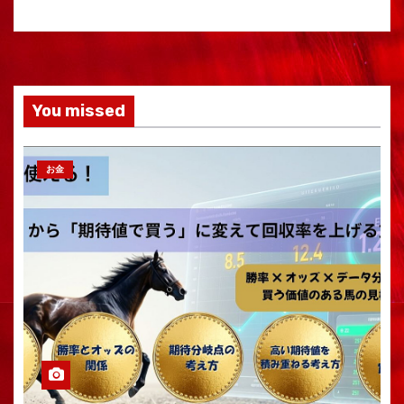
You missed
お金