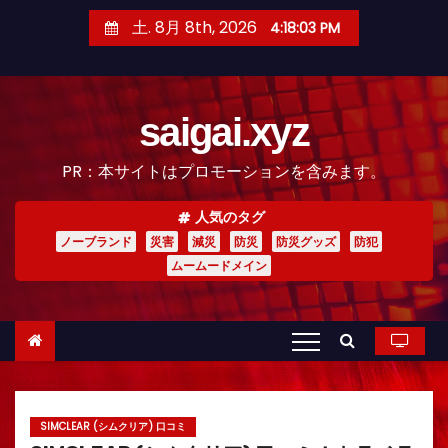
コ
土. 8月 8th, 2026
4:18:04 PM
ン
テ
ン
saigai.xyz
ツ
へ
PR：本サイトはプロモーションを含みます。
ス
キ
人気のタグ
ッ
ノーブランド
災害
減災
防災
防災グッズ
防犯
プ
ムームードメイン
SIMCLEAR (シムクリア) 口コミ