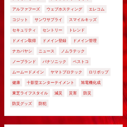
アルファフーズ
ウェブホスティング
エレコム
コジット
サンワサプライ
スマイルキッズ
セキュリティ
セントリー
トレンド
ドメイン取得
ドメイン登録
ドメイン管理
ナカバヤシ
ニュース
ノムラテック
ノーブランド
パナソニック
ベストコ
ムームードメイン
ヤマトプロテック
ロリポップ
健康
十影堂エンターテイメント
旭電機化成
東芝ライフスタイル
減災
災害
防災
防災グッズ
防犯