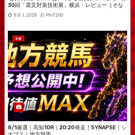
30回「震災対策技術展」横浜・レビュー［そな
えるTV・高荷智也］
8月 1, 2026
Phi72110
お金
8/1厳選｜高知10R｜20:20発走｜SYNAPSE｜シ
ナプス｜地方競馬