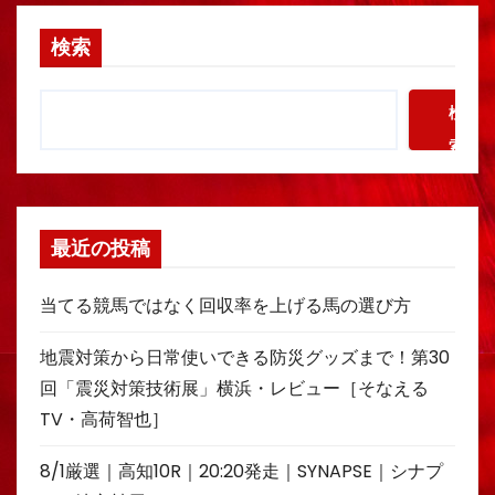
検索
検
索
最近の投稿
当てる競馬ではなく回収率を上げる馬の選び方
地震対策から日常使いできる防災グッズまで！第30
回「震災対策技術展」横浜・レビュー［そなえる
TV・高荷智也］
8/1厳選｜高知10R｜20:20発走｜SYNAPSE｜シナプ