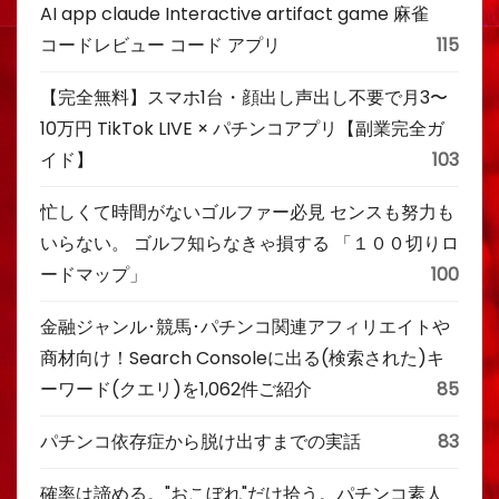
AI app claude Interactive artifact game 麻雀
コードレビュー コード アプリ
115
【完全無料】スマホ1台・顔出し声出し不要で月3〜
10万円 TikTok LIVE × パチンコアプリ【副業完全ガ
イド】
103
忙しくて時間がないゴルファー必見 センスも努力も
いらない。 ゴルフ知らなきゃ損する 「１００切りロ
ードマップ」
100
金融ジャンル･競馬･パチンコ関連アフィリエイトや
商材向け！Search Consoleに出る(検索された)キ
ーワード(クエリ)を1,062件ご紹介
85
パチンコ依存症から脱け出すまでの実話
83
確率は諦める。"おこぼれ"だけ拾う。パチンコ素人