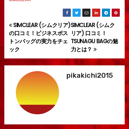
SIMCLEAR (シムクリア)
SIMCLEAR (シムク
投
の口コミ！ビジネスボス
リア) 口コミ！
稿
トンバッグの実力をチェ
TSUNAGU BAGの魅
ック
力とは？
ナ
ビ
ゲ
pikakichi2015
ー
シ
ョ
ン