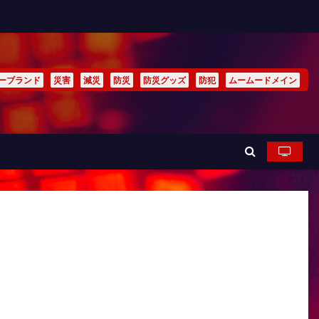
ーブランド
災害
減災
防災
防災グッズ
防犯
ムームードメイン