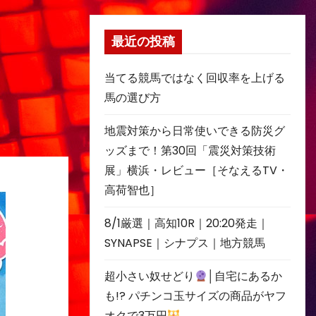
最近の投稿
当てる競馬ではなく回収率を上げる
馬の選び方
地震対策から日常使いできる防災グ
ッズまで！第30回「震災対策技術
展」横浜・レビュー［そなえるTV・
高荷智也］
8/1厳選｜高知10R｜20:20発走｜
SYNAPSE｜シナプス｜地方競馬
超小さい奴せどり
│自宅にあるか
も!? パチンコ玉サイズの商品がヤフ
オクで3万円