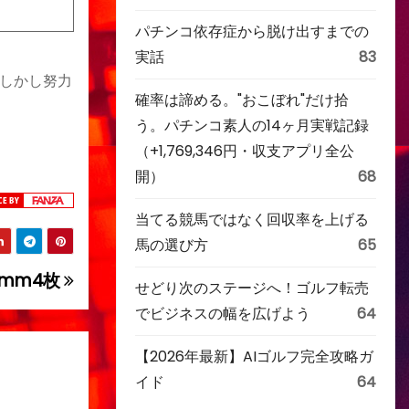
パチンコ依存症から脱け出すまでの
実話
83
しかし努力
確率は諦める。"おこぼれ"だけ拾
う。パチンコ素人の14ヶ月実戦記録
（+1,769,346円・収支アプリ全公
開）
68
当てる競馬ではなく回収率を上げる
馬の選び方
65
0mm4枚
せどり次のステージへ！ゴルフ転売
でビジネスの幅を広げよう
64
【2026年最新】AIゴルフ完全攻略ガ
イド
64