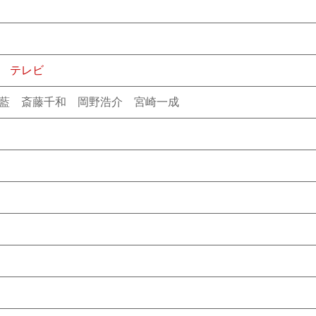
テレビ
中藍 斎藤千和 岡野浩介 宮崎一成