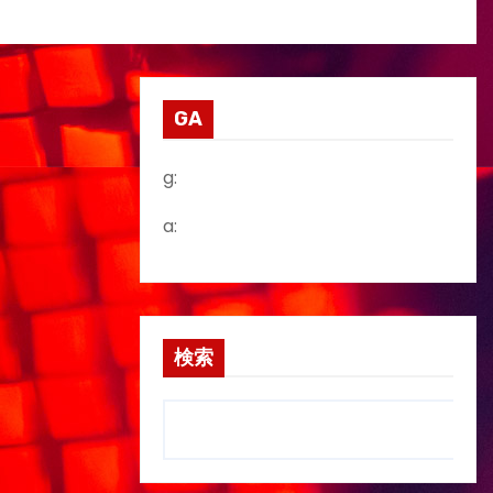
GA
g:
a:
検索