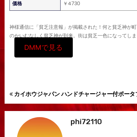
価格
￥4730
神様通信に「貧乏注意報」が掲載された！何と貧乏神が町
のかいむなしく貧乏神が到来。街は貧乏一色になってしま
DMMで見る
カイホウジャパン ハンドチャージャー付ポータブルT
投
稿
ナ
phi72110
ビ