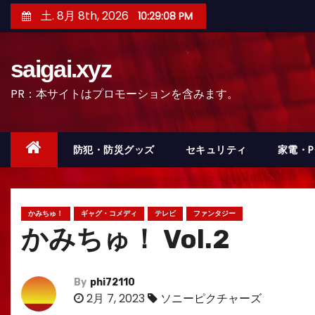
コ
土. 8月 8th, 2026
10:29:10 PM
ン
テ
saigai.xyz
ン
ツ
PR：本サイトはプロモーションを含みます。
へ
ス
キ
防犯・防災グッズ
セキュリティ
家電・
ッ
プ
かみちゅ！
ギャグ・コメディ
テレビ
ファンタジー
かみちゅ！ Vol.2
By
phi72110
2月 7, 2023
ソニーピクチャーズ