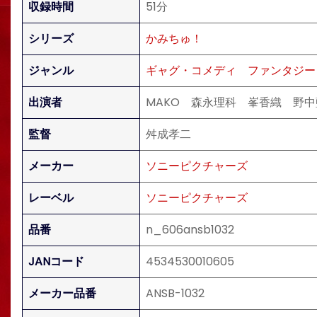
収録時間
51分
シリーズ
かみちゅ！
ジャンル
ギャグ・コメディ
ファンタジー
出演者
MAKO 森永理科 峯香織 野
監督
舛成孝二
メーカー
ソニーピクチャーズ
レーベル
ソニーピクチャーズ
品番
n_606ansb1032
JANコード
4534530010605
メーカー品番
ANSB-1032