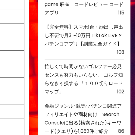
game 麻雀 コードレビュー コード
アプリ
115
【完全無料】スマホ1台・顔出し声出
し不要で月3〜10万円 TikTok LIVE ×
パチンコアプリ【副業完全ガイド】
103
忙しくて時間がないゴルファー必見
センスも努力もいらない。 ゴルフ知
らなきゃ損する 「１００切りロード
マップ」
102
金融ジャンル･競馬･パチンコ関連ア
フィリエイトや商材向け！Search
Consoleに出る(検索された)キーワ
ード(クエリ)を1,062件ご紹介
86