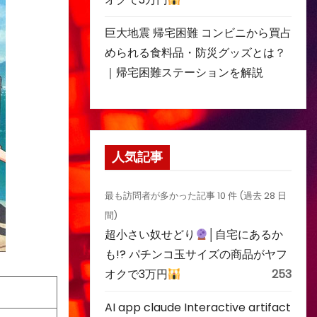
巨大地震 帰宅困難 コンビニから買占
められる食料品・防災グッズとは？
｜帰宅困難ステーションを解説
人気記事
最も訪問者が多かった記事 10 件 (過去 28 日
間)
超小さい奴せどり
│自宅にあるか
も!? パチンコ玉サイズの商品がヤフ
オクで3万円
253
AI app claude Interactive artifact