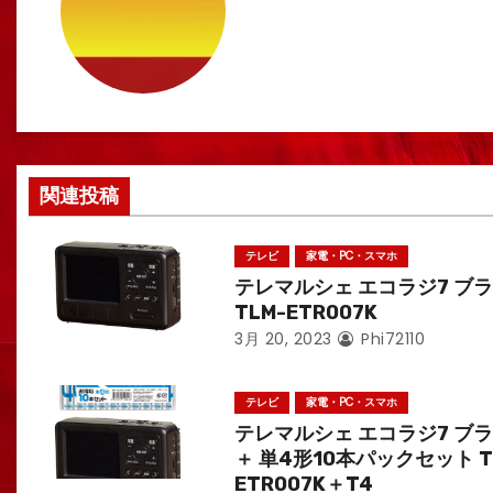
ゲ
ー
シ
ョ
関連投稿
ン
テレビ
家電・PC・スマホ
テレマルシェ エコラジ7 ブ
TLM-ETR007K
3月 20, 2023
Phi72110
テレビ
家電・PC・スマホ
テレマルシェ エコラジ7 ブ
＋ 単4形10本パックセット T
ETR007K＋T4