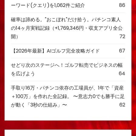
ーワード(クエリ)を1,062件ご紹介
86
確率は諦める。"おこぼれ"だけ拾う。パチンコ素人
の14ヶ月実戦記録（+1,769,346円・収支アプリ全公
開）
72
【2026年最新】AIゴルフ完全攻略ガイド
67
せどり次のステージへ！ゴルフ転売でビジネスの幅
を広げよう
64
手取り16万・パチンコ依存の工場員が、1年で「資産
＋100万」を作れた全記録。 〜意志力0でも勝手に足
が動く「3秒の仕組み」〜
62