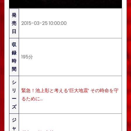
発
売
2015-03-25 10:00:00
日
収
録
195分
時
間
シ
リ
緊急！池上彰と考える‘巨大地震’ その時命を守
ー
るために…
ズ
ジ
ャ