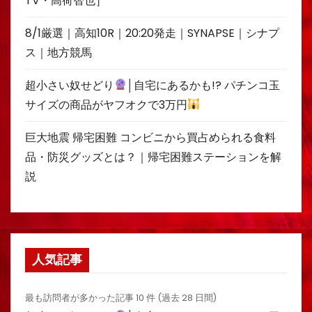
TV・高荷智也］
8/1厳選｜高知10R｜20:20発走｜SYNAPSE｜シナプ
ス｜地方競馬
超小さい奴せどり
│自宅にあるかも!? パチンコ玉
サイズの商品がヤフオクで3万円
巨大地震 帰宅困難 コンビニから買占められる食料
品・防災グッズとは？｜帰宅困難ステーションを解
説
人気記事
最も訪問者が多かった記事 10 件 (過去 28 日間)