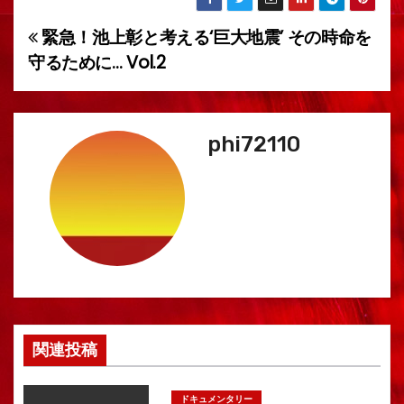
緊急！池上彰と考える‘巨大地震’ その時命を
投
守るために… Vol.2
稿
ナ
phi72110
ビ
ゲ
ー
シ
ョ
ン
関連投稿
ドキュメンタリー