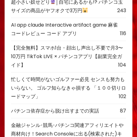
超小さい奴せどり
│自宅にあるかも!? パチンコ玉
サイズの商品がヤフオクで3万円
243
AI app claude Interactive artifact game 麻雀
コードレビュー コード アプリ
116
【完全無料】スマホ1台・顔出し声出し不要で月3〜
10万円 TikTok LIVE × パチンコアプリ【副業完全ガ
イド】
104
忙しくて時間がないゴルファー必見 センスも努力も
いらない。 ゴルフ知らなきゃ損する 「１００切りロ
ードマップ」
102
パチンコ依存症から脱け出すまでの実話
87
金融ジャンル･競馬･パチンコ関連アフィリエイトや
商材向け！Search Consoleに出る(検索された)キ