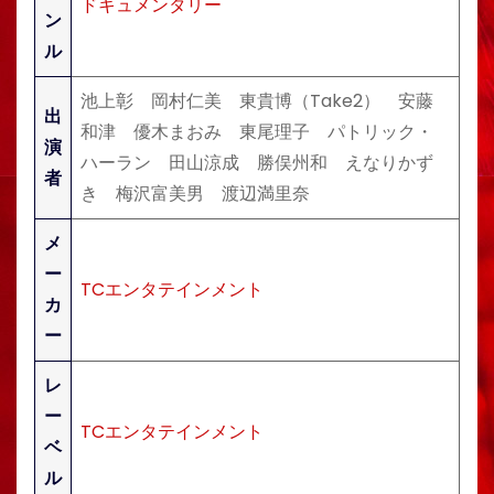
ドキュメンタリー
ン
ル
池上彰 岡村仁美 東貴博（Take2） 安藤
出
和津 優木まおみ 東尾理子 パトリック・
演
ハーラン 田山涼成 勝俣州和 えなりかず
者
き 梅沢富美男 渡辺満里奈
メ
ー
TCエンタテインメント
カ
ー
レ
ー
TCエンタテインメント
ベ
ル