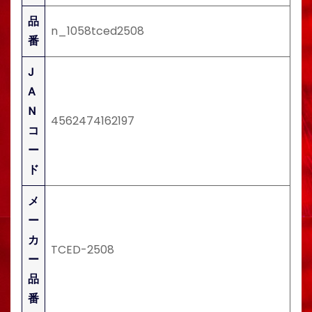
品
n_1058tced2508
番
J
A
N
4562474162197
コ
ー
ド
メ
ー
カ
TCED-2508
ー
品
番