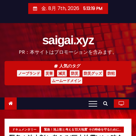
コ
金. 8月 7th, 2026
5:13:20 PM
ン
テ
ン
saigai.xyz
ツ
へ
PR：本サイトはプロモーションを含みます。
ス
キ
人気のタグ
ッ
ノーブランド
災害
減災
防災
防災グッズ
防犯
プ
ムームードメイン
ドキュメンタリー
緊急！池上彰と考える‘巨大地震’ その時命を守るために…