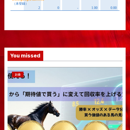
You missed
お金