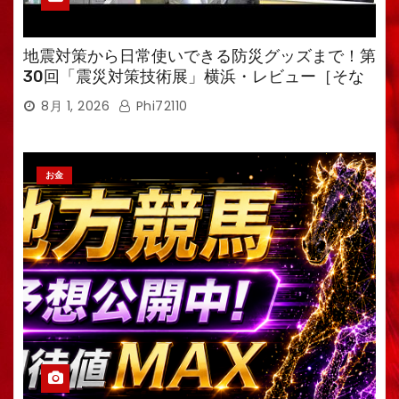
地震対策から日常使いできる防災グッズまで！第
30回「震災対策技術展」横浜・レビュー［そな
えるTV・高荷智也］
8月 1, 2026
Phi72110
お金