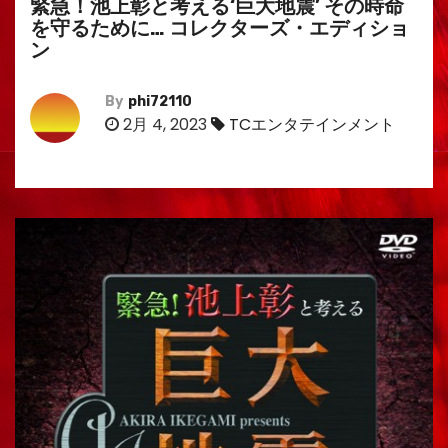
緊急！池上彰と考える‘巨大地震’ その時命
を守るために… コレクターズ・エディショ
ン
By
phi72110
2月 4, 2023
TCエンタテインメント