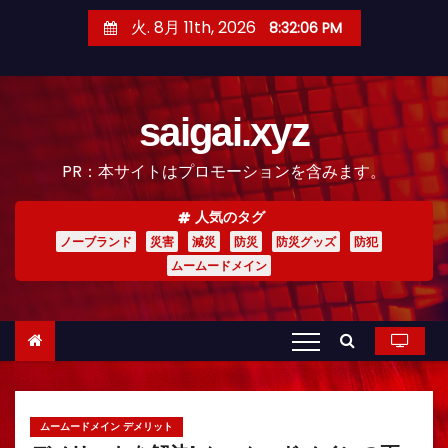
コ
火. 8月 11th, 2026
8:32:07 PM
ン
テ
ン
saigai.xyz
ツ
へ
PR：本サイトはプロモーションを含みます。
ス
キ
人気のタグ
ッ
ノーブランド
災害
減災
防災
防災グッズ
防犯
プ
ムームードメイン
ムームードメイン デメリット