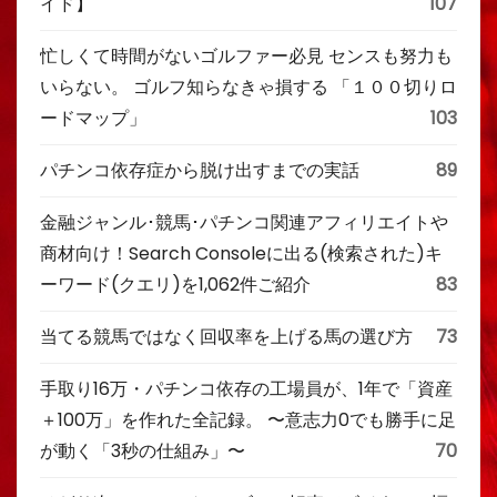
イド】
107
忙しくて時間がないゴルファー必見 センスも努力も
いらない。 ゴルフ知らなきゃ損する 「１００切りロ
ードマップ」
103
パチンコ依存症から脱け出すまでの実話
89
金融ジャンル･競馬･パチンコ関連アフィリエイトや
商材向け！Search Consoleに出る(検索された)キ
ーワード(クエリ)を1,062件ご紹介
83
当てる競馬ではなく回収率を上げる馬の選び方
73
手取り16万・パチンコ依存の工場員が、1年で「資産
＋100万」を作れた全記録。 〜意志力0でも勝手に足
が動く「3秒の仕組み」〜
70