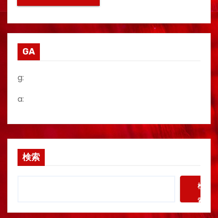
GA
g:
a:
検索
検
索