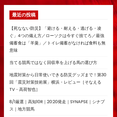
最近の投稿
【死なない防災】「避ける・耐える・逃げる・凌
ぐ」4つの備え方／ローソクは今すぐ捨てろ／最強
備蓄食は「羊羹」／トイレ備蓄がなければ食料も無
意味
当てる競馬ではなく回収率を上げる馬の選び方
地震対策から日常使いできる防災グッズまで！第30
回「震災対策技術展」横浜・レビュー［そなえる
TV・高荷智也］
8/1厳選｜高知10R｜20:20発走｜SYNAPSE｜シナプ
ス｜地方競馬