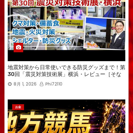
地震対策から日常使いできる防災グッズまで！第
30回「震災対策技術展」横浜・レビュー［そな
えるTV・高荷智也］
8月 1, 2026
Phi72110
お金