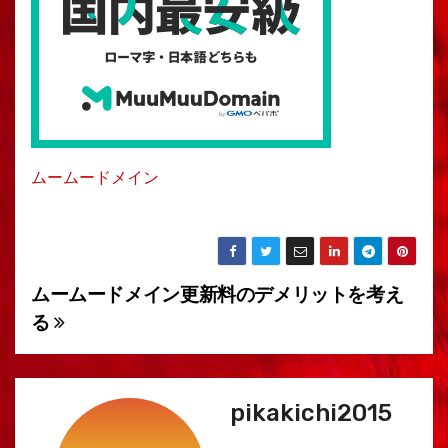
ムームードメイン
ムームードメイン更新料のデメリットを考え
投
る
稿
ナ
pikakichi2015
ビ