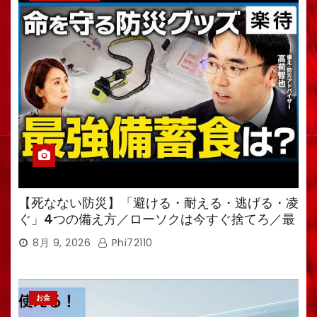
【死なない防災】「避ける・耐える・逃げる・凌
ぐ」4つの備え方／ローソクは今すぐ捨てろ／最
強備蓄食は「羊羹」／トイレ備蓄がなければ食料
8月 9, 2026
Phi72110
も無意味
お金