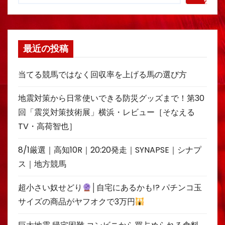
索
最近の投稿
当てる競馬ではなく回収率を上げる馬の選び方
地震対策から日常使いできる防災グッズまで！第30
回「震災対策技術展」横浜・レビュー［そなえる
TV・高荷智也］
8/1厳選｜高知10R｜20:20発走｜SYNAPSE｜シナプ
ス｜地方競馬
超小さい奴せどり
│自宅にあるかも!? パチンコ玉
サイズの商品がヤフオクで3万円