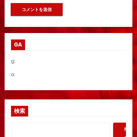
GA
g:
a:
検索
検