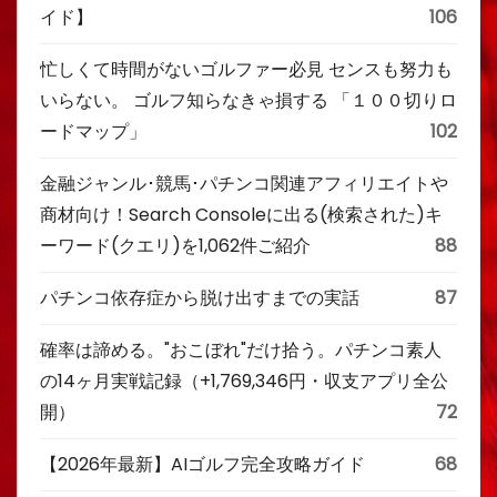
イド】
106
忙しくて時間がないゴルファー必見 センスも努力も
いらない。 ゴルフ知らなきゃ損する 「１００切りロ
ードマップ」
102
金融ジャンル･競馬･パチンコ関連アフィリエイトや
商材向け！Search Consoleに出る(検索された)キ
ーワード(クエリ)を1,062件ご紹介
88
パチンコ依存症から脱け出すまでの実話
87
確率は諦める。"おこぼれ"だけ拾う。パチンコ素人
の14ヶ月実戦記録（+1,769,346円・収支アプリ全公
開）
72
【2026年最新】AIゴルフ完全攻略ガイド
68