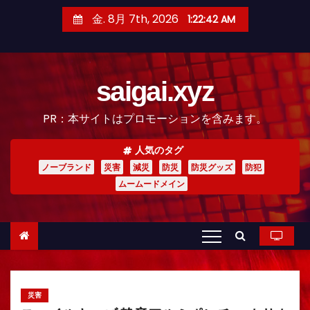
コ
金. 8月 7th, 2026
1:22:43 AM
ン
テ
ン
saigai.xyz
ツ
へ
PR：本サイトはプロモーションを含みます。
ス
キ
人気のタグ
ッ
ノーブランド
災害
減災
防災
防災グッズ
防犯
プ
ムームードメイン
災害