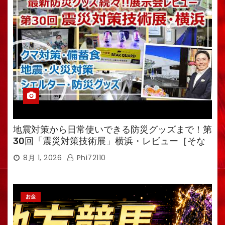
地震対策から日常使いできる防災グッズまで！第
30回「震災対策技術展」横浜・レビュー［そな
えるTV・高荷智也］
8月 1, 2026
Phi72110
お金