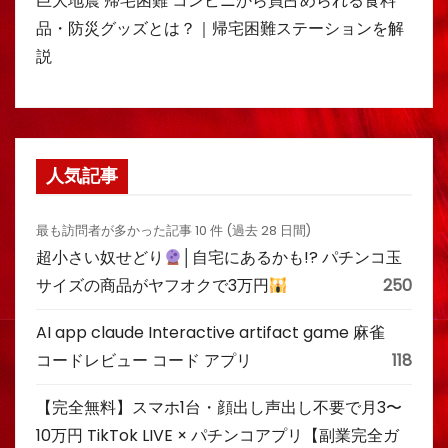
巨大地震 帰宅困難 コンビニから買占められる食料
品・防災グッズとは？｜帰宅困難ステーションを解
説
人気記事
最も訪問者が多かった記事 10 件 (過去 28 日間)
超小さい奴せどり
│自宅にあるかも!? パチンコ玉
サイズの商品がヤフオクで3万円
250
AI app claude Interactive artifact game 麻雀
コードレビュー コード アプリ
118
【完全無料】スマホ1台・顔出し声出し不要で月3〜
10万円 TikTok LIVE × パチンコアプリ【副業完全ガ