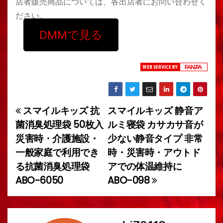
店者販売商品については、各出店者にお問い合わせく
ださい。
DMMで見る
スマイルキッズ 抗
スマイルキッズ 静音ア
投
菌消臭処理袋 50枚入
ルミ寝袋 カサカサ音が
稿
災害時・介護施設・
少ない静音タイプ 非常
一般家庭で利用でき
時・災害時・アウトド
ナ
る抗菌消臭処理袋
アでの体温維持に
ビ
ABO-6050
ABO-098
ゲ
ー