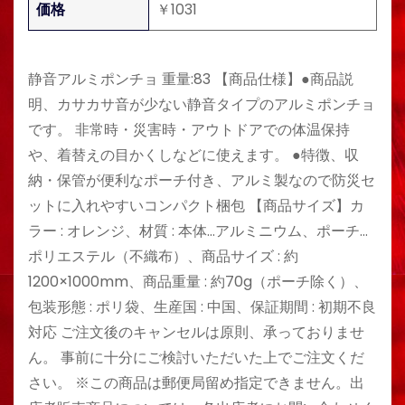
価格
￥1031
静音アルミポンチョ 重量:83 【商品仕様】●商品説
明、カサカサ音が少ない静音タイプのアルミポンチョ
です。 非常時・災害時・アウトドアでの体温保持
や、着替えの目かくしなどに使えます。 ●特徴、収
納・保管が便利なポーチ付き、アルミ製なので防災セ
ットに入れやすいコンパクト梱包 【商品サイズ】カ
ラー : オレンジ、材質 : 本体…アルミニウム、ポーチ…
ポリエステル（不織布）、商品サイズ : 約
1200×1000mm、商品重量 : 約70g（ポーチ除く）、
包装形態 : ポリ袋、生産国 : 中国、保証期間 : 初期不良
対応 ご注文後のキャンセルは原則、承っておりませ
ん。 事前に十分にご検討いただいた上でご注文くだ
さい。 ※この商品は郵便局留め指定できません。出