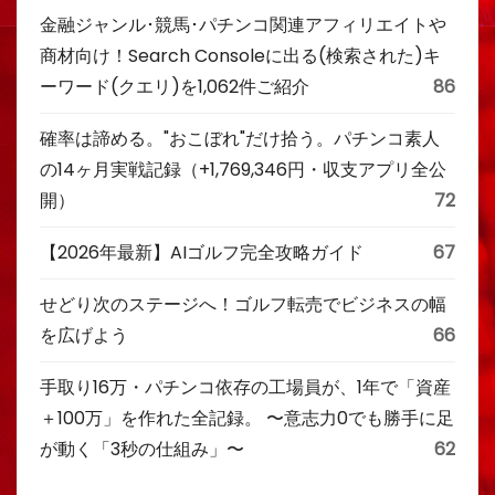
金融ジャンル･競馬･パチンコ関連アフィリエイトや
商材向け！Search Consoleに出る(検索された)キ
ーワード(クエリ)を1,062件ご紹介
86
確率は諦める。"おこぼれ"だけ拾う。パチンコ素人
の14ヶ月実戦記録（+1,769,346円・収支アプリ全公
開）
72
【2026年最新】AIゴルフ完全攻略ガイド
67
せどり次のステージへ！ゴルフ転売でビジネスの幅
を広げよう
66
手取り16万・パチンコ依存の工場員が、1年で「資産
＋100万」を作れた全記録。 〜意志力0でも勝手に足
が動く「3秒の仕組み」〜
62