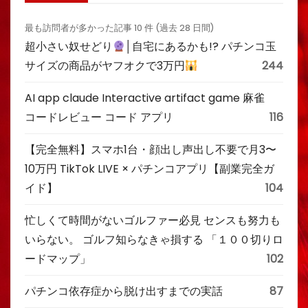
最も訪問者が多かった記事 10 件 (過去 28 日間)
超小さい奴せどり
│自宅にあるかも!? パチンコ玉
サイズの商品がヤフオクで3万円
244
AI app claude Interactive artifact game 麻雀
コードレビュー コード アプリ
116
【完全無料】スマホ1台・顔出し声出し不要で月3〜
10万円 TikTok LIVE × パチンコアプリ【副業完全ガ
イド】
104
忙しくて時間がないゴルファー必見 センスも努力も
いらない。 ゴルフ知らなきゃ損する 「１００切りロ
ードマップ」
102
パチンコ依存症から脱け出すまでの実話
87