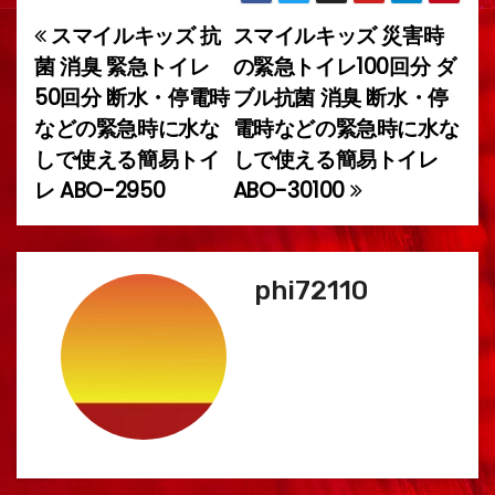
スマイルキッズ 抗
スマイルキッズ 災害時
投
菌 消臭 緊急トイレ
の緊急トイレ100回分 ダ
稿
50回分 断水・停電時
ブル抗菌 消臭 断水・停
などの緊急時に水な
電時などの緊急時に水な
ナ
しで使える簡易トイ
しで使える簡易トイレ
ビ
レ ABO-2950
ABO-30100
ゲ
ー
phi72110
シ
ョ
ン