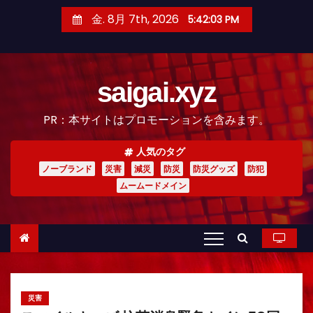
コ
金. 8月 7th, 2026
5:42:04 PM
ン
テ
ン
saigai.xyz
ツ
へ
PR：本サイトはプロモーションを含みます。
ス
キ
人気のタグ
ッ
ノーブランド
災害
減災
防災
防災グッズ
防犯
プ
ムームードメイン
災害