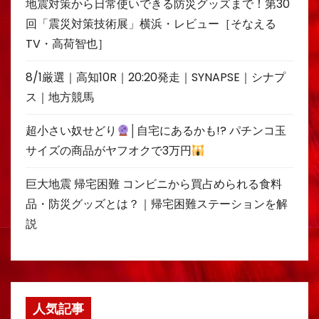
地震対策から日常使いできる防災グッズまで！第30
回「震災対策技術展」横浜・レビュー［そなえる
TV・高荷智也］
8/1厳選｜高知10R｜20:20発走｜SYNAPSE｜シナプ
ス｜地方競馬
超小さい奴せどり
│自宅にあるかも!? パチンコ玉
サイズの商品がヤフオクで3万円
巨大地震 帰宅困難 コンビニから買占められる食料
品・防災グッズとは？｜帰宅困難ステーションを解
説
人気記事