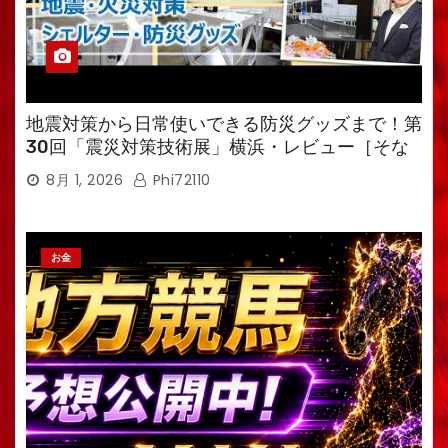
地震対策から日常使いできる防災グッズまで！第
30回「震災対策技術展」横浜・レビュー［そな
えるTV・高荷智也］
8月 1, 2026
Phi72110
お金