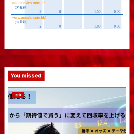
You missed
お金