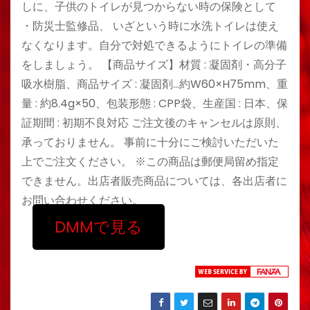
しに、子供のトイレが見つからない時の保険として
・防災士監修品、 いざという時に水洗トイレは使え
なくなります。自分で対処できるようにトイレの準備
をしましょう。 【商品サイズ】材質 : 凝固剤・高分子
吸水樹脂、商品サイズ : 凝固剤…約W60×H75mm、重
量 : 約8.4g×50、包装形態 : CPP袋、生産国 : 日本、保
証期間 : 初期不良対応 ご注文後のキャンセルは原則、
承っておりません。 事前に十分にご検討いただいた
上でご注文ください。 ※この商品は郵便局留め指定
できません。出店者販売商品については、各出店者に
お問い合わせください。
DMMで見る