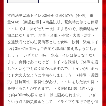
抗菌消臭緊急トイレ50回分 凝固剤のみ（分包） 重
量:448 【商品仕様】●商品説明、緊急時に使える簡易
トイレです。尿がゼリー状に固まるので、廃棄処理が
簡単になります。 地震・台風・停電・大雪・洪水・
交通渋滞などの防災備蓄として食料・飲料・緊急トイ
レは3日~7日間分はご自宅や職場に備えるようにしま
しょう。 いざという時、 水洗トイレは使えなくなり
ます。食料はあったけど、トイレを我慢して体調を崩
したという声も多く聞かれますので、トイレが止まっ
ても大丈夫なように準備をしましょう。 ●特徴 ・凝固
剤には抗菌性・消臭性があり、トイレをした後の臭い
を抑えることができます。 ・凝固剤は1袋（約7.5g）
で約400mlの尿をゼリー状に固められます。 ・いざ
という時の防災備蓄として、ドライブや旅行で急な催