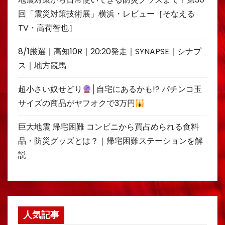
回「震災対策技術展」横浜・レビュー［そなえる
TV・高荷智也］
8/1厳選｜高知10R｜20:20発走｜SYNAPSE｜シナプ
ス｜地方競馬
超小さい奴せどり
│自宅にあるかも!? パチンコ玉
サイズの商品がヤフオクで3万円
巨大地震 帰宅困難 コンビニから買占められる食料
品・防災グッズとは？｜帰宅困難ステーションを解
説
人気記事