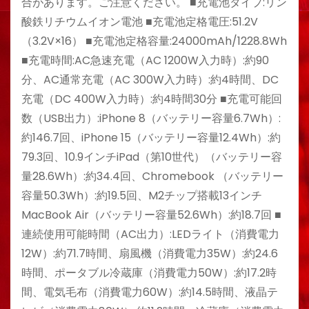
合があります。ご注意ください。 ■充電池タイプ:リン
酸鉄リチウムイオン電池 ■充電池定格電圧:51.2V
（3.2V×16） ■充電池定格容量:24000mAh/1228.8Wh
■充電時間:AC急速充電（AC 1200W入力時）:約90
分、AC通常充電（AC 300W入力時）:約4時間、DC
充電（DC 400W入力時）:約4時間30分 ■充電可能回
数（USB出力）:iPhone 8（バッテリー容量6.7Wh）:
約146.7回、iPhone 15（バッテリー容量12.4Wh）:約
79.3回、10.9インチiPad（第10世代）（バッテリー容
量28.6Wh）:約34.4回、Chromebook （バッテリー
容量50.3Wh）:約19.5回、M2チップ搭載13インチ
MacBook Air（バッテリー容量52.6Wh）:約18.7回 ■
連続使用可能時間（AC出力）:LEDライト（消費電力
12W）:約71.7時間、扇風機（消費電力35W）:約24.6
時間、ポータブル冷蔵庫（消費電力50W）:約17.2時
間、電気毛布（消費電力60W）:約14.5時間、液晶テ