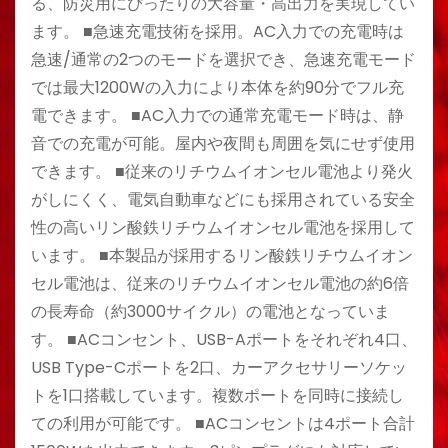
る、防災用にぴったりの大容量・高出力を実現してい
ます。 ■急速充電技術を採用。AC入力での充電時は
急速/通常の2つのモードを選択でき、急速充電モード
では最大1200Wの入力により本体を約90分でフル充
電できます。 ■AC入力での通常充電モード時は、静
音での充電が可能。屋内や夜間も周囲を気にせず使用
できます。 ■従来のリチウムイオンセル電池より発火
がしにくく、電気自動車などにも採用されている安全
性の高いリン酸鉄リチウムイオンセル電池を採用して
います。 ■本製品が採用するリン酸鉄リチウムイオン
セル電池は、従来のリチウムイオンセル電池の約6倍
の長寿命（約3000サイクル）の電池となっていま
す。 ■ACコンセント、USB-Aポートをそれぞれ4口、
USB Type-Cポートを2口、カーアクセサリーソケッ
トを1口搭載しています。複数ポートを同時に接続し
ての利用が可能です。 ■ACコンセントは4ポート合計