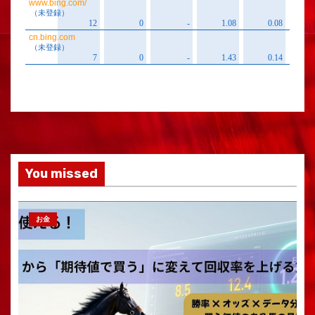
You missed
お金