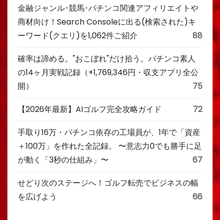
金融ジャンル･競馬･パチンコ関連アフィリエイトや
商材向け！Search Consoleに出る(検索された)キ
ーワード(クエリ)を1,062件ご紹介
88
確率は諦める。"おこぼれ"だけ拾う。パチンコ素人
の14ヶ月実戦記録（+1,769,346円・収支アプリ全公
開）
75
【2026年最新】AIゴルフ完全攻略ガイド
72
手取り16万・パチンコ依存の工場員が、1年で「資産
＋100万」を作れた全記録。 〜意志力0でも勝手に足
が動く「3秒の仕組み」〜
67
せどり次のステージへ！ゴルフ転売でビジネスの幅
を広げよう
66