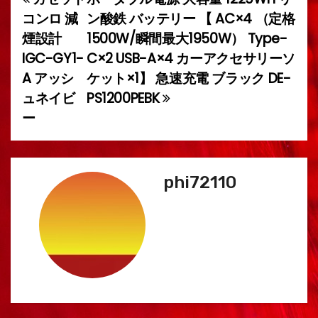
投
コンロ 減
ン酸鉄 バッテリー 【 AC×4 （定格
稿
煙設計
1500W/瞬間最大1950W） Type-
IGC-GY1-
C×2 USB-A×4 カーアクセサリーソ
ナ
A アッシ
ケット×1】 急速充電 ブラック DE-
ビ
ュネイビ
PS1200PEBK
ー
ゲ
ー
シ
phi72110
ョ
ン