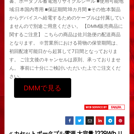
書、ポータブル蓄電池リサイクルシール ■使用可能地
域:日本国内専用 ■保証期間:18カ月間 ■その他:本製品
からデバイスへ給電するためのケーブルは付属してい
ませんので別途ご用意ください。 【DMM販売商品に
関するご注意】 こちらの商品は佐川急便の配送商品
となります。 ※営業所における荷物の保管期間は、
初回配達可能日から起算して7日間となっておりま
す。 ご注文後のキャンセルは原則、承っておりませ
ん。 事前に十分にご検討いただいた上でご注文くだ
さい。
DMMで見る
カセット
ポータブル電源 大容量 1229Wh リ