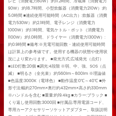
レビ（消費電力80W）:約11.2時間、冷蔵庫（消費電力
90W）:約18.7時間、小型炊飯器（消費電力210W）:約
5.0時間 ■連続使用可能時間（AC出力）:炊飯器（消費
電力530W）:約2.1時間、電子レンジ（消費電力
1000W）:約1.1時間、電気ケトル・ポット（消費電力
1100W）:約1.0時間、ドライヤー（消費電力1300W）:
約0.9時間 ■備考:※充電可能回数・連続使用可能時間
は計算上の参考値です。使用する機器の状態や使用状
況により変わります。 ■発光方式:広域発光（点灯）
■LED灯数:20個 ■調光:4段階 ※弱、中、強、SOS（点
滅） ■明るさ（全光束）:約560lm～800lm ※理論値
■色温度:3000K（電球色） ■動作温度:0℃～40℃ ■外
形寸法:幅約270mm×奥行約432mm×高さ約330mm
※ハンドルを含む ■重量:約19.4kg ■カラー:ブラック ■
くり返し使用回数:3000回 ■付属品:専用電源コード、
専用カーアクセサリーソケットアダプター、取扱説明