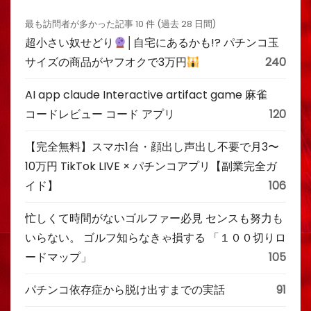
最も訪問者が多かった記事 10 件 (過去 28 日間)
超小さい奴せどり
│自宅にあるかも!? パチンコ玉
サイズの商品がヤフオクで3万円
240
AI app claude Interactive artifact game 麻雀
コードレビュー コード アプリ
120
【完全無料】スマホ1台・顔出し声出し不要で月3〜
10万円 TikTok LIVE × パチンコアプリ【副業完全ガ
イド】
106
忙しくて時間がないゴルファー必見 センスも努力も
いらない。 ゴルフ知らなきゃ損する 「１００切りロ
ードマップ」
105
パチンコ依存症から脱け出すまでの実話
91