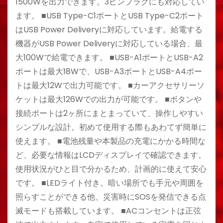
1500Wを出力できます。3ピンプラグにも対応してい
ます。 ■USB Type-C1ポートとUSB Type-C2ポート
はUSB Power Deliveryに対応しています。給電する
機器がUSB Power Deliveryに対応している場合、最
大100Wで給電できます。 ■USB-A1ポートとUSB-A2
ポートは最大18Wで、USB-A3ポートとUSB-A4ポー
トは最大12Wで出力可能です。 ■カーアクセサリーソ
ケットは最大126Wでの出力が可能です。 ■ボタンや
接続ポートは2ヶ所にまとまっていて、操作しやすい
シンプルな設計。初めて使用する際もあわてず簡単に
使えます。 ■電池残量や本製品の充電にかかる時間な
ど、必要な情報はLCDディスプレイで確認できます。
使用状況がひと目で分かるため、計画的に使えて安心
です。 ■LEDライト付き。暗い場所でも手元や周囲を
照らすことができる他、災害時にSOSを発信できる点
滅モードも搭載しています。 ■ACコンセントは正弦