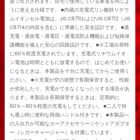
波で出力されます。自宅で使用している家電を同じよ
うに使える仕様です。 ■内蔵の充電式リン酸鉄リチウ
ムイオンセル電池は、JIS C8711およびJIS C8712（JIS
C8714の内容を含む）に準拠した安全設計です。 ■過
充電・過放電・過電圧・過電流防止機能および短絡保
護機能を備えた安心の回路設計です。 ■※工場出荷時
に60％程度充電されています。充電式リチウムイオ
ン電池は時間とともに放電するので、はじめてお使い
になるときは、本製品を十分に充電してからご使用く
ださい。 ■※充電が空の状態で長期保管すると、性能
が劣化したり、充電ができなくなったりする場合があ
ります。本製品を長期保管するときは、定期的に
60％～80％程度の充電をしてください。 ■二人で持
ち運ぶ時に便利な両側ハンドル付きです。 ■本製品へ
の入出力が可能なカーアクセサリーソケットアダプタ
ー（シガーチャージャー）を付属しています。