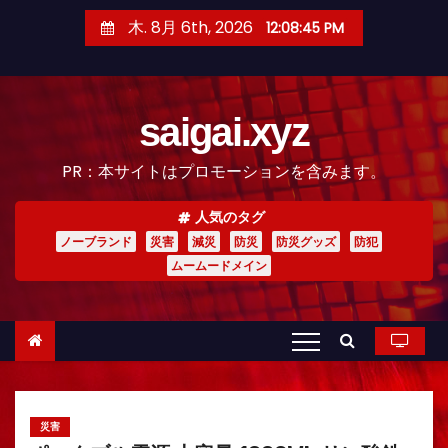
コ
木. 8月 6th, 2026
12:08:46 PM
ン
テ
ン
saigai.xyz
ツ
へ
PR：本サイトはプロモーションを含みます。
ス
キ
人気のタグ
ッ
ノーブランド
災害
減災
防災
防災グッズ
防犯
プ
ムームードメイン
災害