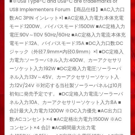
■※USB Type-C and USB-C are trademarks of
USB Implementers Forum 【商品仕様】■AC入力口
数:AC 3PIN インレット×1 ■AC定格入力電力:本体充電
モード:1200W、バイパスモード:1500W ■AC定格入力
電圧:90V～110V 50Hz/60Hz ■AC定格入力電流:本体充
電モード:12A、バイパスモード:15A ■DC入力口数:DC
ジャック（外径7.9mm×内径0.9mm）×1 ■DC定格入
力電力:ソーラーパネル入力:400W、カーアクセサリ
ーソケット入力:192W ■DC定格入力電圧:ソーラーパ
ネル入力:13V～45V、カーアクセサリーソケット入
力:12V/24V ※対応する当社製ソーラーパネルは10月
初旬に発売予定です。 ■DC定格入力電流:ソーラーパ
ネル入力:10A、カーアクセサリーソケット入力:8A ■
合計最大入力電力:1200W ※DC入力優先 ■AC出力口
数:ACコンセント×4 ■AC定格出力電力:1500W ※AC
コンセント×4 合計 ■AC瞬間最大出力電