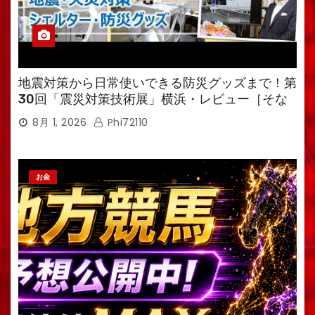
地震対策から日常使いできる防災グッズまで！第
30回「震災対策技術展」横浜・レビュー［そな
えるTV・高荷智也］
8月 1, 2026
Phi72110
お金