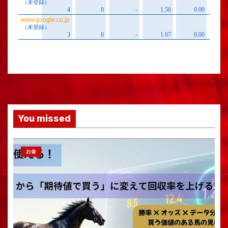
You missed
お金