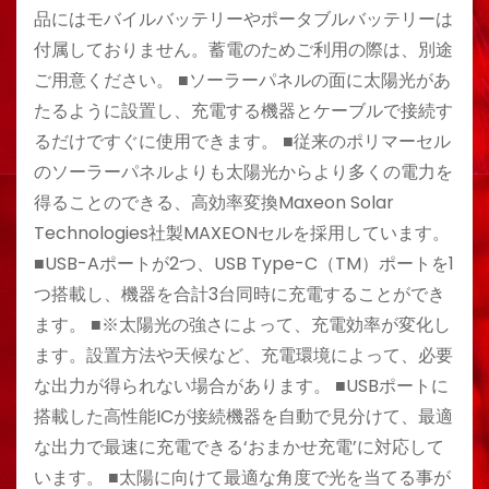
品にはモバイルバッテリーやポータブルバッテリーは
付属しておりません。蓄電のためご利用の際は、別途
ご用意ください。 ■ソーラーパネルの面に太陽光があ
たるように設置し、充電する機器とケーブルで接続す
るだけですぐに使用できます。 ■従来のポリマーセル
のソーラーパネルよりも太陽光からより多くの電力を
得ることのできる、高効率変換Maxeon Solar
Technologies社製MAXEONセルを採用しています。
■USB-Aポートが2つ、USB Type-C（TM）ポートを1
つ搭載し、機器を合計3台同時に充電することができ
ます。 ■※太陽光の強さによって、充電効率が変化し
ます。設置方法や天候など、充電環境によって、必要
な出力が得られない場合があります。 ■USBポートに
搭載した高性能ICが接続機器を自動で見分けて、最適
な出力で最速に充電できる‘おまかせ充電’に対応して
います。 ■太陽に向けて最適な角度で光を当てる事が