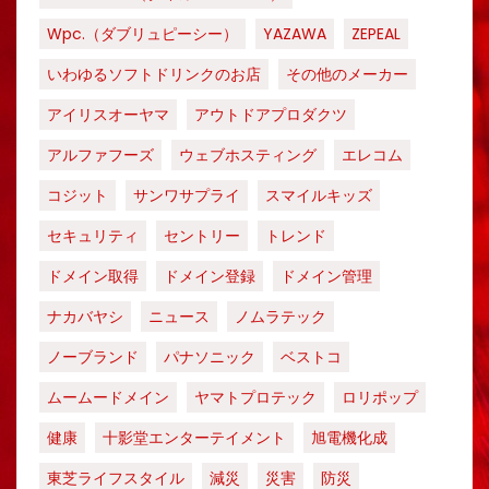
Wpc.（ダブリュピーシー）
YAZAWA
ZEPEAL
いわゆるソフトドリンクのお店
その他のメーカー
アイリスオーヤマ
アウトドアプロダクツ
アルファフーズ
ウェブホスティング
エレコム
コジット
サンワサプライ
スマイルキッズ
セキュリティ
セントリー
トレンド
ドメイン取得
ドメイン登録
ドメイン管理
ナカバヤシ
ニュース
ノムラテック
ノーブランド
パナソニック
ベストコ
ムームードメイン
ヤマトプロテック
ロリポップ
健康
十影堂エンターテイメント
旭電機化成
東芝ライフスタイル
減災
災害
防災