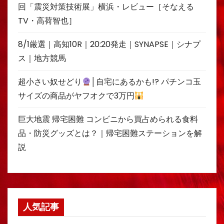
回「震災対策技術展」横浜・レビュー［そなえる
TV・高荷智也］
8/1厳選｜高知10R｜20:20発走｜SYNAPSE｜シナプ
ス｜地方競馬
超小さい奴せどり
│自宅にあるかも!? パチンコ玉
サイズの商品がヤフオクで3万円
巨大地震 帰宅困難 コンビニから買占められる食料
品・防災グッズとは？｜帰宅困難ステーションを解
説
人気記事