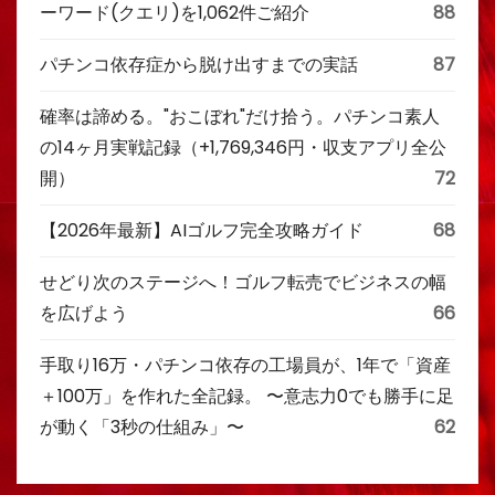
ーワード(クエリ)を1,062件ご紹介
88
パチンコ依存症から脱け出すまでの実話
87
確率は諦める。"おこぼれ"だけ拾う。パチンコ素人
の14ヶ月実戦記録（+1,769,346円・収支アプリ全公
開）
72
【2026年最新】AIゴルフ完全攻略ガイド
68
せどり次のステージへ！ゴルフ転売でビジネスの幅
を広げよう
66
手取り16万・パチンコ依存の工場員が、1年で「資産
＋100万」を作れた全記録。 〜意志力0でも勝手に足
が動く「3秒の仕組み」〜
62