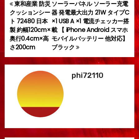
東和産業 防災
ソーラーパネル ソーラー充電
投
クッションシー
器 発電最大出力 21W タイプC
稿
ト 72480 日本
×1 USB A ×1 電流チェッカー搭
製 約幅120cm×
載 【 iPhone Android スマホ
ナ
奥行0.4cm×高
モバイルバッテリー 他対応】
ビ
さ200cm
ブラック
ゲ
ー
phi72110
シ
ョ
ン