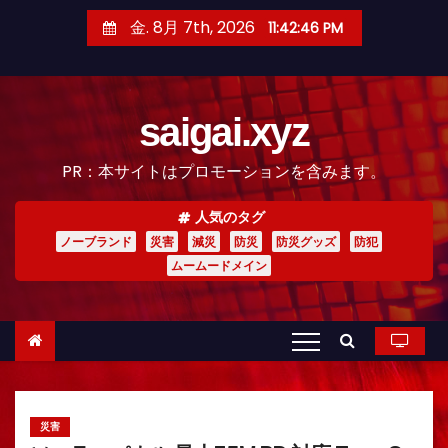
コ
金. 8月 7th, 2026
11:42:48 PM
ン
テ
ン
saigai.xyz
ツ
へ
PR：本サイトはプロモーションを含みます。
ス
キ
人気のタグ
ッ
ノーブランド
災害
減災
防災
防災グッズ
防犯
プ
ムームードメイン
災害