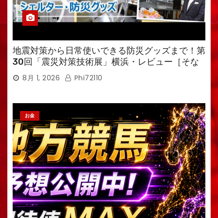
地震対策から日常使いできる防災グッズまで！第
30回「震災対策技術展」横浜・レビュー［そな
えるTV・高荷智也］
8月 1, 2026
Phi72110
お金