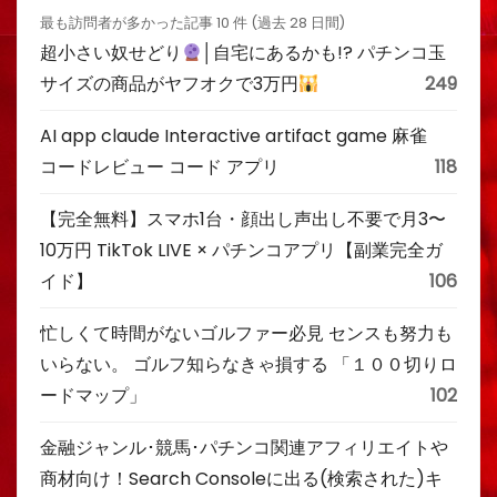
最も訪問者が多かった記事 10 件 (過去 28 日間)
超小さい奴せどり
│自宅にあるかも!? パチンコ玉
サイズの商品がヤフオクで3万円
249
AI app claude Interactive artifact game 麻雀
コードレビュー コード アプリ
118
【完全無料】スマホ1台・顔出し声出し不要で月3〜
10万円 TikTok LIVE × パチンコアプリ【副業完全ガ
イド】
106
忙しくて時間がないゴルファー必見 センスも努力も
いらない。 ゴルフ知らなきゃ損する 「１００切りロ
ードマップ」
102
金融ジャンル･競馬･パチンコ関連アフィリエイトや
商材向け！Search Consoleに出る(検索された)キ