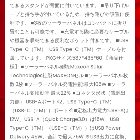
できるスタンドが背面に付いています。 ■吊り下げル
ープと持ち手が付いているため、持ち運びや設置に便
利です。 ■3枚のソーラーパネルはコンパクトに折り
畳むことも可能です。 ■充電する際に必要なケーブル
や機器を収納できる便利なポケット付きです。 ■USB
Type-C（TM）-USB Type-C（TM）ケーブルを付
属しています。 PKGサイズ:587*435*60 【商品仕
様】 ■ソーラーパネル種類:Maxeon Solar
Technologies社製MAXEONセル ■ソーラーパネル枚
数:3枚 ■ソーラーパネル発電性能:最大105W ■ソーラ
ーパネル変換効率:最大22％ ■コネクタ形状（電源出
力側）:USB-Aポート×2、USB Type-C（TM）
（USB-C（TM））ポート×1 ■定格出力電力:USB-Aは
12W、USB-A（Quick Charge3.0）は18W、USB
Type-C（TM）（USB-C（TM））はUSB Power
Delivery 45W、合計で最大75W ※USB出力に変換、