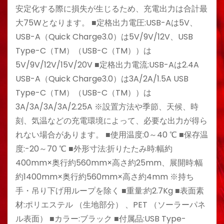
安定化する際に損失が生じるため、充電出力は合計最
大75Wとなります。 ■定格出力電圧:USB-Aは5V、
USB-A（Quick Charge3.0）は5V/9V/12V、USB
Type-C（TM）（USB-C（TM））は
5V/9V/12V/15V/20V ■定格出力電流:USB-Aは2.4A
USB-A（Quick Charge3.0）は3A/2A/1.5A USB
Type-C（TM）（USB-C（TM））は
3A/3A/3A/3A/2.25A ※設置方法や季節、天候、時
刻、気温などの充電環境によって、必要な出力が得ら
れない場合があります。 ■使用温度:0～40 ℃ ■保存温
度:-20～70 ℃ ■外形寸法:折りたたみ時:幅約
400mm×奥行約560mm×高さ約25mm、展開時:幅
約1400mm×奥行約560mm×高さ約4mm ※持ち
手・吊り下げ用ループを除く ■重量:約2.7Kg ■表面素
材:ポリエステル （生地部分） 、PET （ソーラーパネ
ル表面） ■カラー:ブラック ■付属品:USB Type-