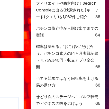
フィリエイトや商材向け！Search
Consoleに出る(検索された)キーワ
ード(クエリ)を1,062件ご紹介
86
パチンコ依存症から脱け出すまでの
実話
84
確率は諦める。"おこぼれ"だけ拾
う。パチンコ素人の14ヶ月実戦記録
（+1,769,346円・収支アプリ全公
開）
68
当てる競馬ではなく回収率を上げる
馬の選び方
66
せどり次のステージへ！ゴルフ転売
でビジネスの幅を広げよう
65