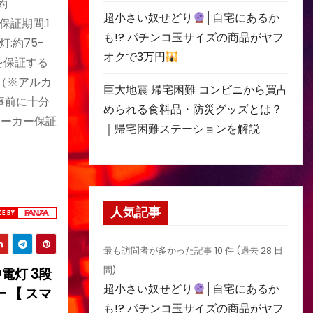
約
超小さい奴せどり
│自宅にあるか
保証期間:1
も!? パチンコ玉サイズの商品がヤフ
:約75-
オクで3万円
命を保証する
間（※アルカ
巨大地震 帰宅困難 コンビニから買占
事前に十分
められる食料品・防災グッズとは？
メーカー保証
｜帰宅困難ステーションを解説
人気記事
最も訪問者が多かった記事 10 件 (過去 28 日
間)
電灯 3段
超小さい奴せどり
│自宅にあるか
 【 スマ
も!? パチンコ玉サイズの商品がヤフ