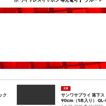
ホ ワイヤレスイヤホン 等充電可 】 ブルー
災害
ック
サンワサプライ 落下ス
90cm（1本入り） QL-