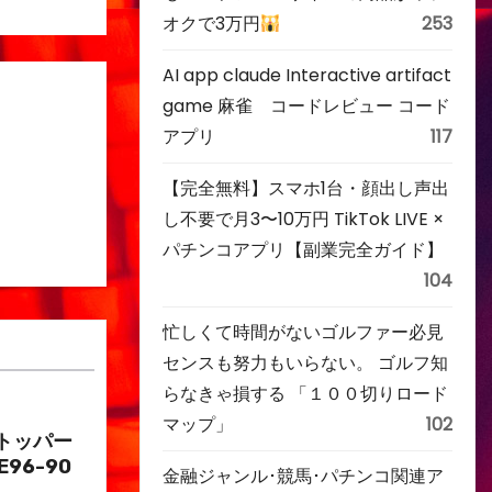
オクで3万円
253
AI app claude Interactive artifact
game 麻雀 コードレビュー コード
アプリ
117
【完全無料】スマホ1台・顔出し声出
し不要で月3〜10万円 TikTok LIVE ×
パチンコアプリ【副業完全ガイド】
104
忙しくて時間がないゴルファー必見
センスも努力もいらない。 ゴルフ知
らなきゃ損する 「１００切りロード
マップ」
102
トッパー
E96-90
金融ジャンル･競馬･パチンコ関連ア