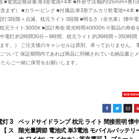
 ■電池定格容量:単3形電池×4本 ■外形寸法:幅約125mm×奥行
池含まず） ■カラー:ピンク ■付属品:単3形アルカリ乾電池×4本 ■
懐中電灯:3段階＋点滅、枕元ライト:3段階 ■明るさ（全光束）:懐中電灯
0K、枕元ライト:3000K ■設計寿命:発光時間40000h ※製品の寿
懐中電灯:約2時間30分～9時間、枕元ライト:約36時間～350時
ます。） ご注文後のキャンセルは原則、承っておりません。 
証について 保証期間内であれば商品に同梱されている納品書と
したらご一緒に保管をお願いします。
灯 3
ベッドサイドランプ 枕元 ライト 間接照明 懐中
【 ス
階光量調節 電池式 単3電池 モバイルバッテリー