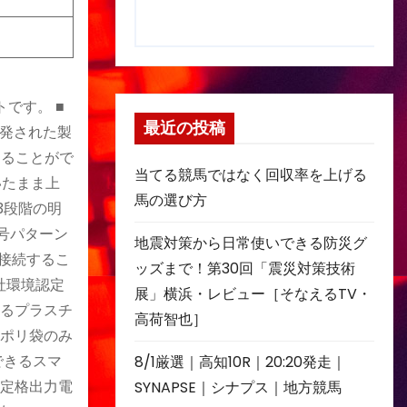
です。 ■
最近の投稿
発された製
することがで
当てる競馬ではなく回収率を上げる
いたまま上
馬の選び方
3段階の明
号パターン
地震対策から日常使いできる防災グ
で接続するこ
ッズまで！第30回「震災対策技術
社環境認定
展」横浜・レビュー［そなえるTV・
けるプラスチ
高荷智也］
・ポリ袋のみ
電できるスマ
8/1厳選｜高知10R｜20:20発走｜
■定格出力電
SYNAPSE｜シナプス｜地方競馬