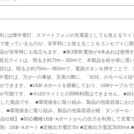
時には懐中電灯、スマートフォンの充電器としても使えるライト
で使っているものが、非常時にも使えることをコンセプトに開
品が非常時にも役立ちます。 ■単3形乾電池が4本あれば使用
枕元ライトは、明るさ約7lm～20lmで、本製品を机や床に置
灯は、明るさ約75lm～180lmで、電源ボタンを押すことで、
懐中電灯は、万が一の事故、災害の際に、「SOS」のモールス信
できます。 ■USB-Aポートを搭載しており、USBケーブル
可能です。 ■※LEDライトとの同時利用はできません。 ■自
を表示した製品です。 ■環境保全に取り組み、製品の包装容器にお
す。 ■環境保全に取り組み、製品の包装容器が紙・ダンボール
 【商品仕様】 ■対応機種:USB-Aポートからの出力を利用して充
USB-Aポート ■定格出力電圧:5V ■定格出力電流:500mA 