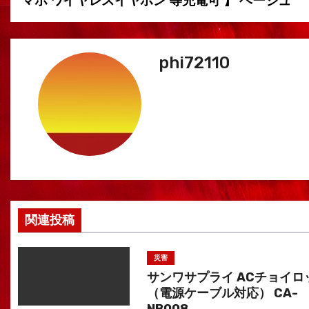
マホ ワイヤレスイヤホン 等充電可 】 ベージュ
ナ
ビ
phi72110
ゲ
ー
シ
ョ
ン
関連投稿
災害
サンワサプライ ACチョイロ
（電源ケーブル対応） CA-