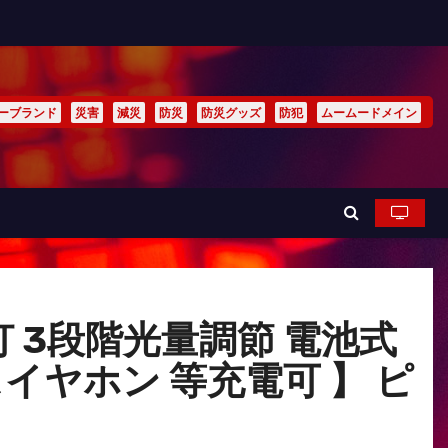
ーブランド
災害
減災
防災
防災グッズ
防犯
ムームードメイン
 3段階光量調節 電池式
イヤホン 等充電可 】 ピ