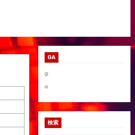
GA
g:
a:
検索