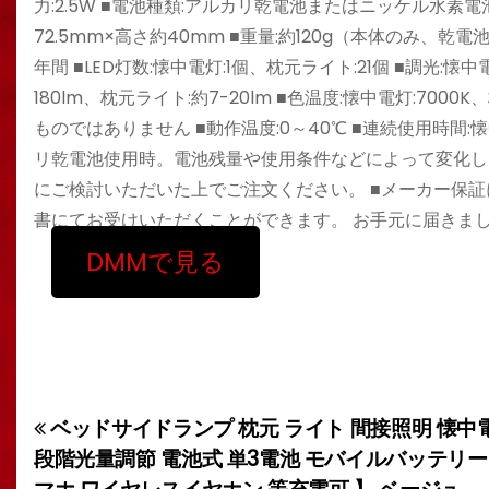
力:2.5W ■電池種類:アルカリ乾電池またはニッケル水素電池
72.5mm×高さ約40mm ■重量:約120g（本体のみ、乾電
年間 ■LED灯数:懐中電灯:1個、枕元ライト:21個 ■調光:
180lm、枕元ライト:約7-20lm ■色温度:懐中電灯:700
ものではありません ■動作温度:0～40℃ ■連続使用時間:
リ乾電池使用時。電池残量や使用条件などによって変化し
にご検討いただいた上でご注文ください。 ■メーカー保
書にてお受けいただくことができます。 お手元に届きま
DMMで見る
ベッドサイドランプ 枕元 ライト 間接照明 懐中電
投
段階光量調節 電池式 単3電池 モバイルバッテリー 
稿