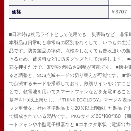
価格
￥3707
■日常時は枕元ライトとして使用でき、災害時など、非常
本製品は日常時と非常時の区別をなくして、いつもの生活
品です。防災製品の準備、点検をしなくても普段遣いの製
きるため、被災時などに防災グッズとして活躍します。 ■
部を押すだけで、3段階の明るさ調整が可能です。 ■懐中電
るさ調整と、SOS点滅モードの切り替えが可能です。 ■
で点滅するモードを搭載しており、救護サインを出すことが
とで、乾電池を用いてスマートフォンなどを充電することが
基準を1つ以上満たし、『THINK ECOLOGY』マーク
ック重量を、社内基準製品より20％以上削減した製品で
で構成されている製品です。 PKGサイズ:60*100*180
ートフォンや小型電子機器など ■コネクタ形状（電源出力側）: