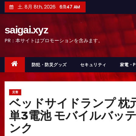
コ
土. 8月 8th, 2026
6:11:49 AM
ン
テ
saigai.xyz
ン
ツ
PR：本サイトはプロモーションを含みます。
へ
ス
キ
防犯・防災グッズ
セキュリティ
家電・
ッ
プ
災害
ベッドサイドランプ 枕元
単3電池 モバイルバッテ
ンク