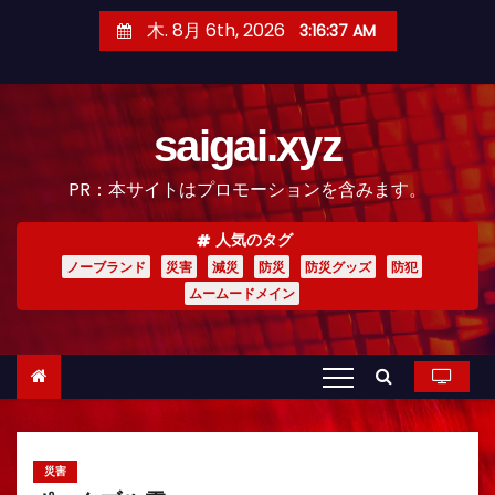
コ
木. 8月 6th, 2026
3:16:39 AM
ン
テ
ン
saigai.xyz
ツ
へ
PR：本サイトはプロモーションを含みます。
ス
キ
人気のタグ
ッ
ノーブランド
災害
減災
防災
防災グッズ
防犯
プ
ムームードメイン
災害