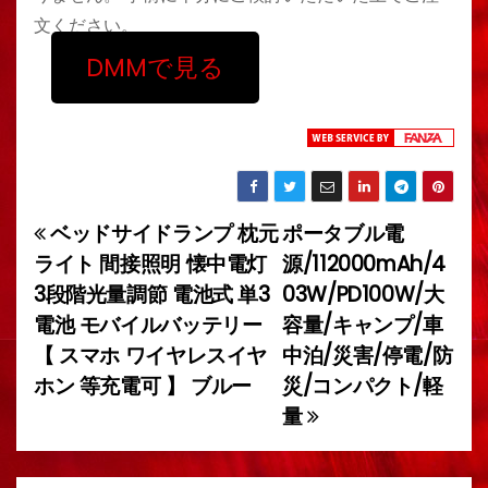
文ください。
DMMで見る
ベッドサイドランプ 枕元
ポータブル電
投
ライト 間接照明 懐中電灯
源/112000mAh/4
稿
3段階光量調節 電池式 単3
03W/PD100W/大
電池 モバイルバッテリー
容量/キャンプ/車
ナ
【 スマホ ワイヤレスイヤ
中泊/災害/停電/防
ビ
ホン 等充電可 】 ブルー
災/コンパクト/軽
量
ゲ
ー