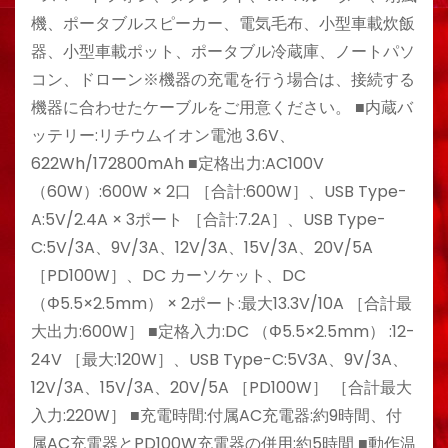
機、ポータブルスピーカー、電気毛布、小型車載炊飯
器、小型車載ポット、ポータブル冷蔵庫、ノートパソ
コン、ドローン※機器の充電を行う場合は、接続する
機器に合わせたケーブルをご用意ください。 ■内蔵バ
ッテリー:リチウムイオン電池 3.6V、
622Wh/172800mAh ■定格出力:AC100V
（60W）:600W × 2口 ［合計:600W］、USB Type-
A:5V/2.4A × 3ポート ［合計:7.2A］、USB Type-
C:5V/3A、9V/3A、12V/3A、15V/3A、20V/5A
［PD100W］、DC カーソケット、DC
（Φ5.5×2.5mm） × 2ポート:最大13.3V/10A ［合計最
大出力:600W］ ■定格入力:DC （Φ5.5×2.5mm） :12-
24V ［最大:120W］、USB Type-C:5V3A、9V/3A、
12V/3A、15V/3A、20V/5A ［PD100W］ ［合計最大
入力:220W］ ■充電時間:付属AC充電器:約9時間、付
属AC充電器とPD100W充電器の併用:約5時間 ■動作温