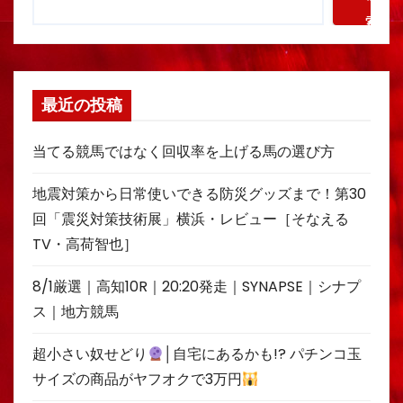
索
最近の投稿
当てる競馬ではなく回収率を上げる馬の選び方
地震対策から日常使いできる防災グッズまで！第30
回「震災対策技術展」横浜・レビュー［そなえる
TV・高荷智也］
8/1厳選｜高知10R｜20:20発走｜SYNAPSE｜シナプ
ス｜地方競馬
超小さい奴せどり
│自宅にあるかも!? パチンコ玉
サイズの商品がヤフオクで3万円