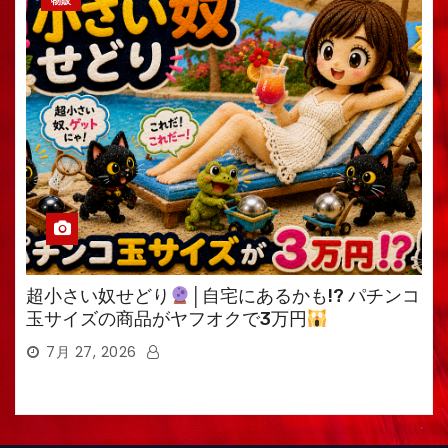
物販
超小さい奴せどり
│自宅にあるかも!? パチンコ
玉サイズの商品がヤフオクで3万円
7月 27, 2026