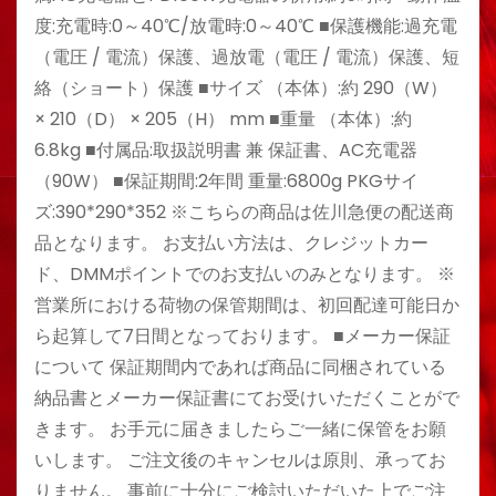
度:充電時:0～40℃/放電時:0～40℃ ■保護機能:過充電
（電圧 / 電流）保護、過放電（電圧 / 電流）保護、短
絡（ショート）保護 ■サイズ （本体）:約 290（W）
× 210（D） × 205（H） mm ■重量 （本体）:約
6.8kg ■付属品:取扱説明書 兼 保証書、AC充電器
（90W） ■保証期間:2年間 重量:6800g PKGサイ
ズ:390*290*352 ※こちらの商品は佐川急便の配送商
品となります。 お支払い方法は、クレジットカー
ド、DMMポイントでのお支払いのみとなります。 ※
営業所における荷物の保管期間は、初回配達可能日か
ら起算して7日間となっております。 ■メーカー保証
について 保証期間内であれば商品に同梱されている
納品書とメーカー保証書にてお受けいただくことがで
きます。 お手元に届きましたらご一緒に保管をお願
いします。 ご注文後のキャンセルは原則、承ってお
りません。 事前に十分にご検討いただいた上でご注