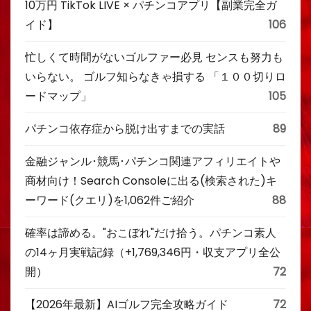
10万円 TikTok LIVE × パチンコアプリ【副業完全ガ
イド】
106
忙しくて時間がないゴルファー必見 センスも努力も
いらない。 ゴルフ知らなきゃ損する 「１００切りロ
ードマップ」
105
パチンコ依存症から脱け出すまでの実話
89
金融ジャンル･競馬･パチンコ関連アフィリエイトや
商材向け！Search Consoleに出る(検索された)キ
ーワード(クエリ)を1,062件ご紹介
88
確率は諦める。"おこぼれ"だけ拾う。パチンコ素人
の14ヶ月実戦記録（+1,769,346円・収支アプリ全公
開）
72
【2026年最新】AIゴルフ完全攻略ガイド
72