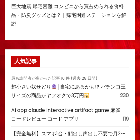
巨大地震 帰宅困難 コンビニから買占められる食料
品・防災グッズとは？｜帰宅困難ステーションを解
説
人気記事
最も訪問者が多かった記事 10 件 (過去 28 日間)
超小さい奴せどり
│自宅にあるかも!? パチンコ玉
サイズの商品がヤフオクで3万円
230
AI app claude Interactive artifact game 麻雀
コードレビュー コード アプリ
119
【完全無料】スマホ1台・顔出し声出し不要で月3〜