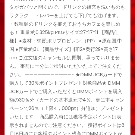
タがガバッと開くので、ドリンクの補充も洗いものも
ラクラク！ ・レバーを上げても下げても注げます。
・数種類のドリンクを揃えておうちカフェを楽しめ
る！ 重量:約0.325kg PKGサイズ:27*17*11 【商品仕
様】●素材・材質:ポリプロピレン （PP） ●原産国:中
国 ●容量:約3L 【商品サイズ】幅12×奥行29×高さ17
cm ご注文後のキャンセルは原則、承っておりませ
ん。 事前に十分にご検討いただいた上でご注文くだ
さい。 ———————————- ★DMM JCBカードで
購入して30％ポイントプレゼント対象商品★ DMM
JCBカードでご購入いただくとDMMポイントを購入
額の30％分（カードの基本還元で4％、更に本キャン
ペーンで26％（上限4，000pt）分追加）プレゼント
いたします。 商品購入時には獲得予定ポイントは表
示されませんのでご注意ください。 獲得ポイントは8
月18日頃にお客様のポイント残高にDMMポイントが