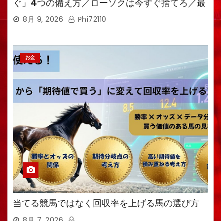
ぐ」4つの備え方／ローソクは今すぐ捨てろ／最
強備蓄食は「羊羹」／トイレ備蓄がなければ食料
8月 9, 2026
Phi72110
も無意味
お金
当てる競馬ではなく回収率を上げる馬の選び方
8月 7, 2026