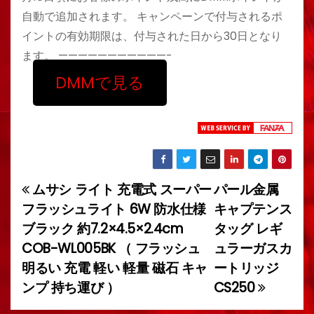
自動で追加されます。 キャンペーンで付与されるポ
イントの有効期限は、付与された日から30日となり
ます。 ———————————-
DMMで見る
ムサシ ライト 充電式 スーパー
パール金属
投
フラッシュライト 6W 防水仕様
キャプテンス
稿
ブラック 約7.2×4.5×2.4cm
タッグ レギ
COB-WL005BK （ フラッシュ
ュラーガスカ
ナ
明るい 充電 軽い 軽量 磁石 キャ
ートリッジ
ビ
ンプ 持ち運び ）
CS250
ゲ