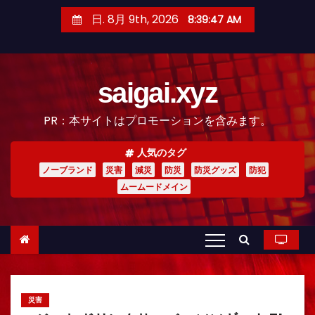
コ
日. 8月 9th, 2026
8:39:49 AM
ン
テ
ン
saigai.xyz
ツ
へ
PR：本サイトはプロモーションを含みます。
ス
キ
人気のタグ
ッ
ノーブランド
災害
減災
防災
防災グッズ
防犯
プ
ムームードメイン
災害