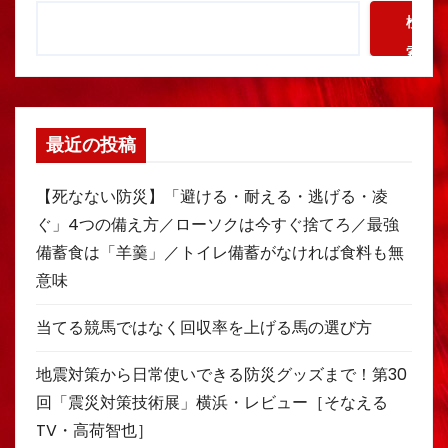
検
索
最近の投稿
【死なない防災】「避ける・耐える・逃げる・凌
ぐ」4つの備え方／ローソクは今すぐ捨てろ／最強
備蓄食は「羊羹」／トイレ備蓄がなければ食料も無
意味
当てる競馬ではなく回収率を上げる馬の選び方
地震対策から日常使いできる防災グッズまで！第30
回「震災対策技術展」横浜・レビュー［そなえる
TV・高荷智也］