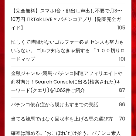
【完全無料】スマホ1台・顔出し声出し不要で月3〜
10万円 TikTok LIVE × パチンコアプリ【副業完全ガ
イド】
105
忙しくて時間がないゴルファー必見 センスも努力も
いらない。 ゴルフ知らなきゃ損する 「１００切りロ
ードマップ」
101
金融ジャンル･競馬･パチンコ関連アフィリエイトや
商材向け！Search Consoleに出る(検索された)キ
ーワード(クエリ)を1,062件ご紹介
87
パチンコ依存症から脱け出すまでの実話
86
当てる競馬ではなく回収率を上げる馬の選び方
70
確率は諦める。"おこぼれ"だけ拾う。パチンコ素人