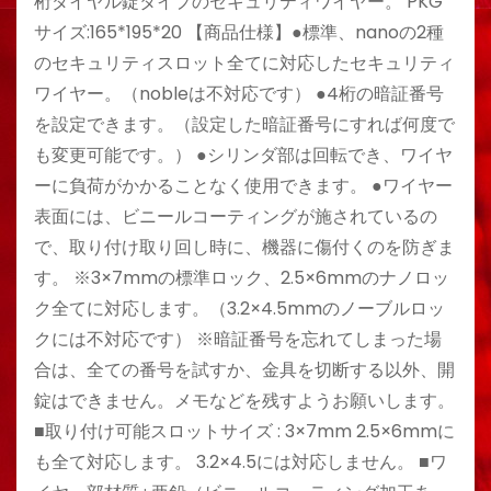
桁ダイヤル錠タイプのセキュリティワイヤー。 PKG
サイズ:165*195*20 【商品仕様】●標準、nanoの2種
のセキュリティスロット全てに対応したセキュリティ
ワイヤー。（nobleは不対応です） ●4桁の暗証番号
を設定できます。（設定した暗証番号にすれば何度で
も変更可能です。） ●シリンダ部は回転でき、ワイヤ
ーに負荷がかかることなく使用できます。 ●ワイヤー
表面には、ビニールコーティングが施されているの
で、取り付け取り回し時に、機器に傷付くのを防ぎま
す。 ※3×7mmの標準ロック、2.5×6mmのナノロッ
ク全てに対応します。（3.2×4.5mmのノーブルロッ
クには不対応です） ※暗証番号を忘れてしまった場
合は、全ての番号を試すか、金具を切断する以外、開
錠はできません。メモなどを残すようお願いします。
■取り付け可能スロットサイズ : 3×7mm 2.5×6mmに
も全て対応します。 3.2×4.5には対応しません。 ■ワ