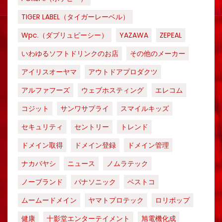
TIGER LABEL（タイガーレーベル）
Wpc.（ダブリュピーシー）
YAZAWA
ZEPEAL
いわゆるソフトドリンクのお店
その他のメーカー
アイリスオーヤマ
アウトドアプロダクツ
アルファフーズ
ウェブホスティング
エレコム
コジット
サンワサプライ
スマイルキッズ
セキュリティ
セントリー
トレンド
ドメイン取得
ドメイン登録
ドメイン管理
ナカバヤシ
ニュース
ノムラテック
ノーブランド
パナソニック
ベストコ
ムームードメイン
ヤマトプロテック
ロリポップ
健康
十影堂エンターテイメント
旭電機化成