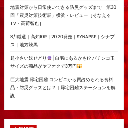
地震対策から日常使いできる防災グッズまで！第30
回「震災対策技術展」横浜・レビュー［そなえる
TV・高荷智也］
8/1厳選｜高知10R｜20:20発走｜SYNAPSE｜シナプ
ス｜地方競馬
超小さい奴せどり
│自宅にあるかも!? パチンコ玉
サイズの商品がヤフオクで3万円
巨大地震 帰宅困難 コンビニから買占められる食料
品・防災グッズとは？｜帰宅困難ステーションを解
説