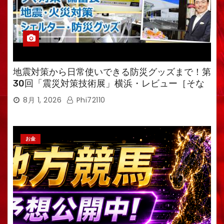
地震対策から日常使いできる防災グッズまで！第
30回「震災対策技術展」横浜・レビュー［そな
えるTV・高荷智也］
8月 1, 2026
Phi72110
お金