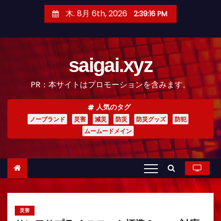
コ
木. 8月 6th, 2026
2:39:18 PM
ン
テ
ン
saigai.xyz
ツ
へ
PR：本サイトはプロモーションを含みます。
ス
キ
人気のタグ
ッ
ノーブランド
災害
減災
防災
防災グッズ
防犯
プ
ムームードメイン
災害