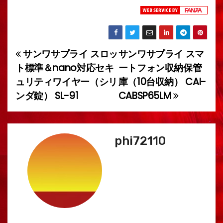
サンワサプライ スロッ
サンワサプライ スマ
投
ト標準＆nano対応セキ
ートフォン収納保管
稿
ュリティワイヤー（シリ
庫（10台収納） CAI-
ンダ錠） SL-91
CABSP65LM
ナ
ビ
ゲ
phi72110
ー
シ
ョ