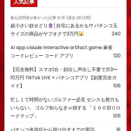
人気記事
最も訪問者が多かった記事 10 件 (過去 28 日間)
超小さい奴せどり
│自宅にあるかも!? パチンコ玉
サイズの商品がヤフオクで3万円
240
AI app claude Interactive artifact game 麻雀
コードレビュー コード アプリ
120
【完全無料】スマホ1台・顔出し声出し不要で月3〜
10万円 TikTok LIVE × パチンコアプリ【副業完全ガ
イド】
106
忙しくて時間がないゴルファー必見 センスも努力も
いらない。 ゴルフ知らなきゃ損する 「１００切りロ
ードマップ」
105
パチンコ依存症から脱け出すまでの実話
91