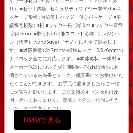
イヤー部材質 : 亜鉛（ビニールコーティング加工あ
り） ■セット内容 : セキュリティワイヤー本体×1 ■パ
ッケージ形状 : 台紙無しヘッダー付きパッケージ ■暗
証番号桁数 : 4桁 ■ワイヤー長 : 約1.8m ■ワイヤー直径
: 約4.5mm ■取り付け可能スロット名称 : ケンジント
ン（標準） NanoSaver（ナノ）にも全て対応しま
す。 ■対応機種 : 3×7mmの標準ロック、2.5×6mmの
ナノロック全てに対応します。 ■本体形状 : 一体型 ■
メーカー保証について 保証期間内であれば商品に同
梱されている納品書とメーカー保証書にてお受けいた
だくことができます。 お手元に届きましたらご一緒
に保管をお願いします。ご注文後のキャンセルは原
則、承っておりません。 事前に十分にご検討いただ
いた上でご注文ください。
DMMで見る