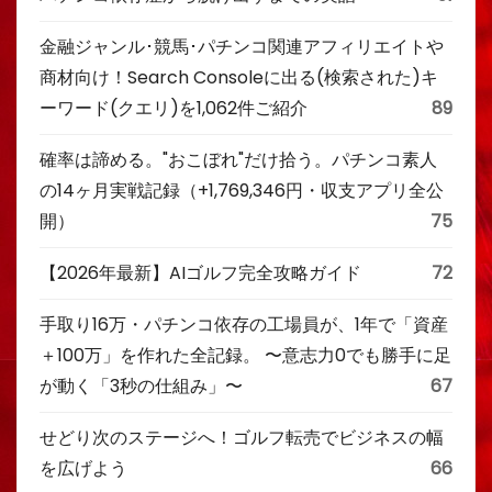
金融ジャンル･競馬･パチンコ関連アフィリエイトや
商材向け！Search Consoleに出る(検索された)キ
ーワード(クエリ)を1,062件ご紹介
89
確率は諦める。"おこぼれ"だけ拾う。パチンコ素人
の14ヶ月実戦記録（+1,769,346円・収支アプリ全公
開）
75
【2026年最新】AIゴルフ完全攻略ガイド
72
手取り16万・パチンコ依存の工場員が、1年で「資産
＋100万」を作れた全記録。 〜意志力0でも勝手に足
が動く「3秒の仕組み」〜
67
せどり次のステージへ！ゴルフ転売でビジネスの幅
を広げよう
66