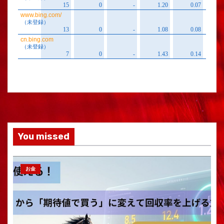
You missed
お金